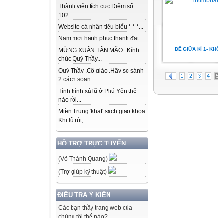
Thành viên tích cực Điểm số:
102 ...
Website cá nhân tiêu biểu * * *...
Năm mơi hanh phuc thanh đat...
ĐỀ GIỮA KÌ 1- KH
MỪNG XUÂN TÂN MÃO . Kính
chúc Quý Thầy...
Quý Thầy ,Cô giáo .Hãy so sánh
1
2
3
4
2 cách soạn...
Tình hình xả lũ ở Phú Yên thế
nào rồi...
Miền Trung 'khát' sách giáo khoa
Khi lũ rút,...
HỖ TRỢ TRỰC TUYẾN
(Võ Thành Quang)
(Trợ giúp kỹ thuật)
ĐIỀU TRA Ý KIẾN
Các bạn thầy trang web của
chúng tôi thế nào?