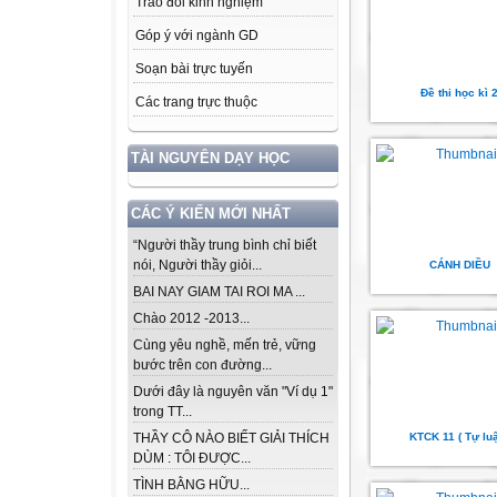
Trao đổi kinh nghiệm
Góp ý với ngành GD
Soạn bài trực tuyến
Đề thi học kì 
Các trang trực thuộc
TÀI NGUYÊN DẠY HỌC
CÁC Ý KIẾN MỚI NHẤT
“Người thầy trung bình chỉ biết
nói, Người thầy giỏi...
CÁNH DIỀU
BAI NAY GIAM TAI ROI MA ...
Chào 2012 -2013...
Cùng yêu nghề, mến trẻ, vững
bước trên con đường...
Dưới đây là nguyên văn "Ví dụ 1"
trong TT...
KTCK 11 ( Tự lu
THẦY CÔ NÀO BIẾT GIẢI THÍCH
DÙM : TÔI ĐƯỢC...
TÌNH BẰNG HỮU...