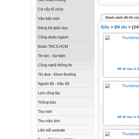
Giới thiệu chung
Cơ cấu tổ chức
Danh sách đề thi của
Văn bản mới
Gốc
>
Đề thi
> (24
Đảng bộ giáo dục
Công đoàn ngành
Đoàn TNCS HCM
Tin tức - Sự kiện
Công nghệ thông tin
Đề thi học kì 
Thi đua - Khen thưởng
Người tốt - Việc tốt
Lịch công tác
Thông báo
Thư mời
Đề thi học kì 
Thư viện ảnh
Liên kết website