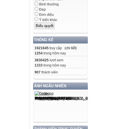
Bình thường
Đẹp
Đơn điệu
Ý kiến khác
THỐNG KÊ
1921645
truy cập (
chi tiết
)
1254
trong hôm nay
3830425
lượt xem
1333
trong hôm nay
907
thành viên
ẢNH NGẪU NHIÊN