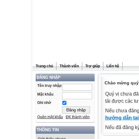
Trang chủ
Thành viên
Trợ giúp
Liên hệ
ĐĂNG NHẬP
Chào mừng quý v
Tên truy nhập
Quý vị chưa đă
Mật khẩu
tải được các tư
Ghi nhớ
Nếu chưa đăng
Quên mật khẩu
ĐK thành viên
hướng dẫn tại
Nếu đã đăng ký 
THÔNG TIN