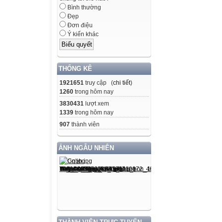
Bình thường
Đẹp
Đơn điệu
Ý kiến khác
THỐNG KÊ
1921651
truy cập (
chi tiết
)
1260
trong hôm nay
3830431
lượt xem
1339
trong hôm nay
907
thành viên
ẢNH NGẪU NHIÊN