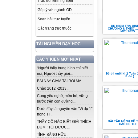
Trao đổi kinh nghiệm
Góp ý với ngành GD
Soạn bài trực tuyến
ĐỀ KIÊM TRA ĐỊN
Các trang trực thuộc
CHƯƠNG 6 THEO ..
MỚI 2025
TÀI NGUYÊN DẠY HỌC
CÁC Ý KIẾN MỚI NHẤT
“Người thầy trung bình chỉ biết
nói, Người thầy giỏi...
Đề thi cuối kì 2 Toán
... đ. đủ )
BAI NAY GIAM TAI ROI MA ...
Chào 2012 -2013...
Cùng yêu nghề, mến trẻ, vững
bước trên con đường...
Dưới đây là nguyên văn "Ví dụ 1"
trong TT...
BÀI TẬP MỆNH ĐỀ 
THẦY CÔ NÀO BIẾT GIẢI THÍCH
CÁC ĐỀ THI
DÙM : TÔI ĐƯỢC...
TÌNH BẰNG HỮU...