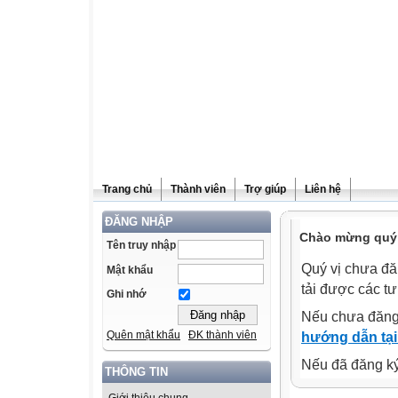
Trang chủ
Thành viên
Trợ giúp
Liên hệ
ĐĂNG NHẬP
Chào mừng quý v
Tên truy nhập
Quý vị chưa đă
Mật khẩu
tải được các tư
Ghi nhớ
Nếu chưa đăng
Quên mật khẩu
ĐK thành viên
hướng dẫn tại
Nếu đã đăng ký 
THÔNG TIN