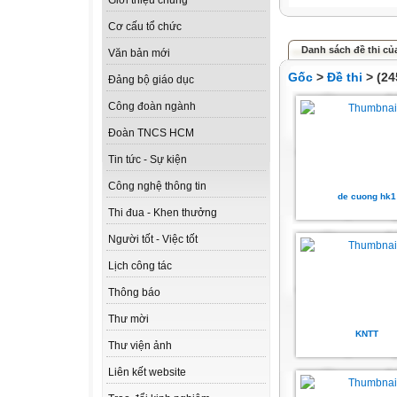
Giới thiệu chung
Cơ cấu tổ chức
Danh sách đề thi của
Văn bản mới
Gốc
>
Đề thi
> (24
Đảng bộ giáo dục
Công đoàn ngành
Đoàn TNCS HCM
Tin tức - Sự kiện
Công nghệ thông tin
de cuong hk1
Thi đua - Khen thưởng
Người tốt - Việc tốt
Lịch công tác
Thông báo
Thư mời
KNTT
Thư viện ảnh
Liên kết website