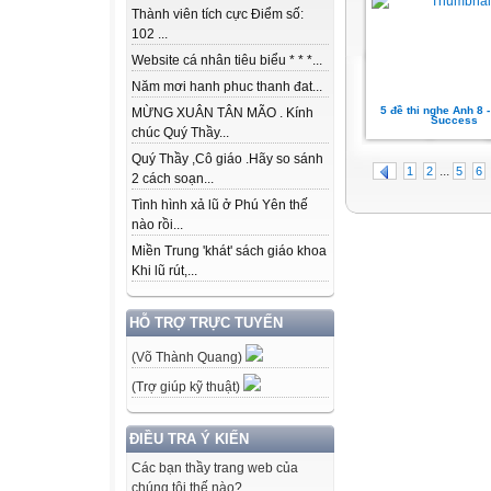
Thành viên tích cực Điểm số:
102 ...
Website cá nhân tiêu biểu * * *...
Năm mơi hanh phuc thanh đat...
5 đề thi nghe Anh 8 -
MỪNG XUÂN TÂN MÃO . Kính
Success
chúc Quý Thầy...
Quý Thầy ,Cô giáo .Hãy so sánh
...
1
2
5
6
2 cách soạn...
Tình hình xả lũ ở Phú Yên thế
nào rồi...
Miền Trung 'khát' sách giáo khoa
Khi lũ rút,...
HỖ TRỢ TRỰC TUYẾN
(Võ Thành Quang)
(Trợ giúp kỹ thuật)
ĐIỀU TRA Ý KIẾN
Các bạn thầy trang web của
chúng tôi thế nào?