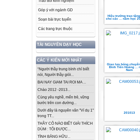
Trao đổi kinh nghiệm
Góp ý với ngành GD
Hiệu trưởng trao tặn
cho các ... năm học 2
Soạn bài trực tuyến
Các trang trực thuộc
TÀI NGUYÊN DẠY HỌC
CÁC Ý KIẾN MỚI NHẤT
Giao lưu bóng chuyề
Đinh Tiên Hoàng ... 
“Người thầy trung bình chỉ biết
Nam
nói, Người thầy giỏi...
BAI NAY GIAM TAI ROI MA ...
Chào 2012 -2013...
Cùng yêu nghề, mến trẻ, vững
bước trên con đường...
Dưới đây là nguyên văn "Ví dụ 1"
201013
trong TT...
THẦY CÔ NÀO BIẾT GIẢI THÍCH
DÙM : TÔI ĐƯỢC...
TÌNH BẰNG HỮU...