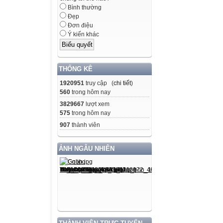
Bình thường
Đẹp
Đơn điệu
Ý kiến khác
THỐNG KÊ
1920951
truy cập (
chi tiết
)
560
trong hôm nay
3829667
lượt xem
575
trong hôm nay
907
thành viên
ẢNH NGẪU NHIÊN