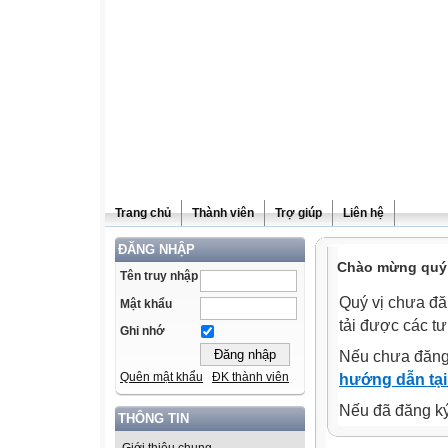
Trang chủ
Thành viên
Trợ giúp
Liên hệ
ĐĂNG NHẬP
Chào mừng quý v
Tên truy nhập
Quý vị chưa đă
Mật khẩu
tải được các tư
Ghi nhớ
Nếu chưa đăng
Quên mật khẩu
ĐK thành viên
hướng dẫn tại
Nếu đã đăng ký 
THÔNG TIN