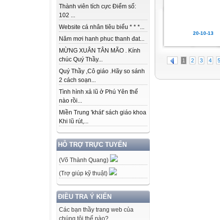
Thành viên tích cực Điểm số:
102 ...
Website cá nhân tiêu biểu * * *...
20-10-13
Năm mơi hanh phuc thanh đat...
MỪNG XUÂN TÂN MÃO . Kính
chúc Quý Thầy...
1
2
3
4
Quý Thầy ,Cô giáo .Hãy so sánh
2 cách soạn...
Tình hình xả lũ ở Phú Yên thế
nào rồi...
Miền Trung 'khát' sách giáo khoa
Khi lũ rút,...
HỖ TRỢ TRỰC TUYẾN
(Võ Thành Quang)
(Trợ giúp kỹ thuật)
ĐIỀU TRA Ý KIẾN
Các bạn thầy trang web của
chúng tôi thế nào?