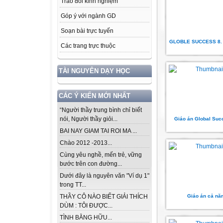
Trao đổi kinh nghiệm
Góp ý với ngành GD
Soạn bài trực tuyến
GLOBLE SUCCESS 8.
Các trang trực thuộc
TÀI NGUYÊN DẠY HỌC
CÁC Ý KIẾN MỚI NHẤT
“Người thầy trung bình chỉ biết
nói, Người thầy giỏi...
Giáo án Global Suc
BAI NAY GIAM TAI ROI MA ...
Chào 2012 -2013...
Cùng yêu nghề, mến trẻ, vững
bước trên con đường...
Dưới đây là nguyên văn "Ví dụ 1"
trong TT...
Giáo án cả nă
THẦY CÔ NÀO BIẾT GIẢI THÍCH
DÙM : TÔI ĐƯỢC...
TÌNH BẰNG HỮU...