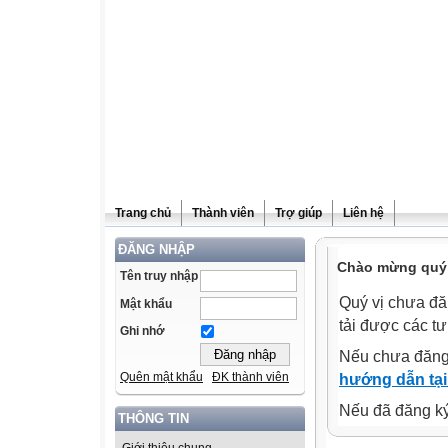
Trang chủ
Thành viên
Trợ giúp
Liên hệ
ĐĂNG NHẬP
Chào mừng quý v
Tên truy nhập
Quý vị chưa đă
Mật khẩu
tải được các tư
Ghi nhớ
Nếu chưa đăng
Quên mật khẩu
ĐK thành viên
hướng dẫn tại
Nếu đã đăng ký 
THÔNG TIN