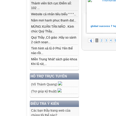
Thành viên tích cực Điểm số:
102 ...
Website cá nhân tiêu biểu * * *...
Năm mơi hanh phuc thanh đat...
global success 7 họ
MỪNG XUÂN TÂN MÃO . Kính
chúc Quý Thầy...
Quý Thầy ,Cô giáo .Hãy so sánh
1
2
3
4
2 cách soạn...
Tình hình xả lũ ở Phú Yên thế
nào rồi...
Miền Trung 'khát' sách giáo khoa
Khi lũ rút,...
HỖ TRỢ TRỰC TUYẾN
(Võ Thành Quang)
(Trợ giúp kỹ thuật)
ĐIỀU TRA Ý KIẾN
Các bạn thầy trang web của
chúng tôi thế nào?