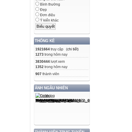
Bình thường
Đẹp
Đơn điệu
Ý kiến khác
THỐNG KÊ
1921664
truy cập (
chi tiết
)
1273
trong hôm nay
3830444
lượt xem
1352
trong hôm nay
907
thành viên
ẢNH NGẪU NHIÊN