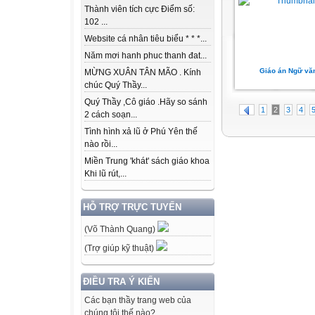
Thành viên tích cực Điểm số:
102 ...
Website cá nhân tiêu biểu * * *...
Năm mơi hanh phuc thanh đat...
Giáo án Ngữ vă
MỪNG XUÂN TÂN MÃO . Kính
chúc Quý Thầy...
Quý Thầy ,Cô giáo .Hãy so sánh
1
2
3
4
2 cách soạn...
Tình hình xả lũ ở Phú Yên thế
nào rồi...
Miền Trung 'khát' sách giáo khoa
Khi lũ rút,...
HỖ TRỢ TRỰC TUYẾN
(Võ Thành Quang)
(Trợ giúp kỹ thuật)
ĐIỀU TRA Ý KIẾN
Các bạn thầy trang web của
chúng tôi thế nào?