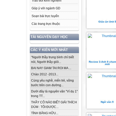
Trao đổi kinh nghiệm
Góp ý với ngành GD
Soạn bài trực tuyến
Giáo án Unit 
Các trang trực thuộc
TÀI NGUYÊN DẠY HỌC
CÁC Ý KIẾN MỚI NHẤT
“Người thầy trung bình chỉ biết
nói, Người thầy giỏi...
Review 3-Anh 9 chươ
mới
BAI NAY GIAM TAI ROI MA ...
Chào 2012 -2013...
Cùng yêu nghề, mến trẻ, vững
bước trên con đường...
Dưới đây là nguyên văn "Ví dụ 1"
trong TT...
Ngữ văn 9
THẦY CÔ NÀO BIẾT GIẢI THÍCH
DÙM : TÔI ĐƯỢC...
TÌNH BẰNG HỮU...