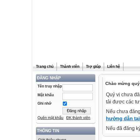
Trang chủ
Thành viên
Trợ giúp
Liên hệ
ĐĂNG NHẬP
Chào mừng quý v
Tên truy nhập
Quý vị chưa đă
Mật khẩu
tải được các tư
Ghi nhớ
Nếu chưa đăng
Quên mật khẩu
ĐK thành viên
hướng dẫn tại
Nếu đã đăng ký 
THÔNG TIN