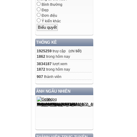
Bình thường
Đẹp
Đơn điệu
Ý kiến khác
THỐNG KÊ
1925259
truy cập (
chi tiết
)
1862
trong hôm nay
3834187
lượt xem
1872
trong hôm nay
907
thành viên
ẢNH NGẪU NHIÊN