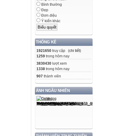
Bình thường
Đẹp
Đơn điệu
Ý kiến khác
THỐNG KÊ
1921650
truy cập (
chi tiết
)
1259
trong hôm nay
3830430
lượt xem
1338
trong hôm nay
907
thành viên
ẢNH NGẪU NHIÊN