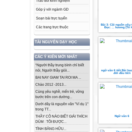
Trao đổi kinh nghiệm
Góp ý với ngành GD
Soạn bài trực tuyến
Bài 3: Cội nguồn yêu 
Các trang trực thuộc
Đọc: ... hương (Tế 
TÀI NGUYÊN DẠY HỌC
CÁC Ý KIẾN MỚI NHẤT
“Người thầy trung bình chỉ biết
nói, Người thầy giỏi...
ngữ văn 6 tiết Bài h
đời đầu tiên
BAI NAY GIAM TAI ROI MA ...
Chào 2012 -2013...
Cùng yêu nghề, mến trẻ, vững
bước trên con đường...
Dưới đây là nguyên văn "Ví dụ 1"
trong TT...
Ngữ văn 6
THẦY CÔ NÀO BIẾT GIẢI THÍCH
DÙM : TÔI ĐƯỢC...
TÌNH BẰNG HỮU...