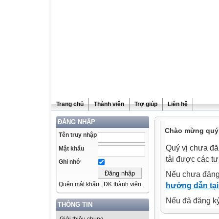
Trang chủ
Thành viên
Trợ giúp
Liên hệ
ĐĂNG NHẬP
Chào mừng quý v
Tên truy nhập
Quý vị chưa đă
Mật khẩu
tải được các tư
Ghi nhớ
Nếu chưa đăng
Quên mật khẩu
ĐK thành viên
hướng dẫn tại
Nếu đã đăng ký 
THÔNG TIN