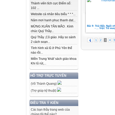
Thành viên tích cực Điểm số:
102 ...
Website cá nhân tiêu biểu * * *...
Năm mơi hanh phuc thanh đat...
Bài 9: Trái Đất, Ngôi 
MỪNG XUÂN TÂN MÃO . Kính
- ... Việt: Từ mư
chúc Quý Thầy...
Quý Thầy ,Cô giáo .Hãy so sánh
1
2
3
4
2 cách soạn...
Tình hình xả lũ ở Phú Yên thế
nào rồi...
Miền Trung 'khát' sách giáo khoa
Khi lũ rút,...
HỖ TRỢ TRỰC TUYẾN
(Võ Thành Quang)
(Trợ giúp kỹ thuật)
ĐIỀU TRA Ý KIẾN
Các bạn thầy trang web của
chúng tôi thế nào?