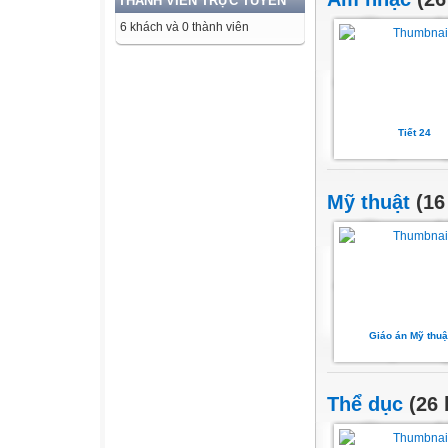
THÀNH VIÊN TRỰC TUYẾN
6 khách và 0 thành viên
Tiết 24
Mỹ thuật
(16
Giáo án Mỹ thuậ
Thể dục
(26 