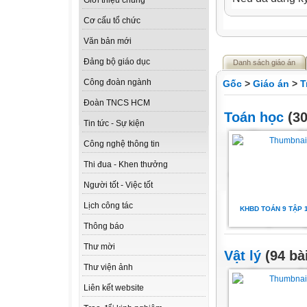
Giới thiệu chung
Cơ cấu tổ chức
Văn bản mới
Đảng bộ giáo dục
Danh sách giáo án
Công đoàn ngành
Gốc
>
Giáo án
>
T
Đoàn TNCS HCM
Toán học
(30
Tin tức - Sự kiện
Công nghệ thông tin
Thi đua - Khen thưởng
Người tốt - Việc tốt
Lịch công tác
KHBD TOÁN 9 TẬP 
Thông báo
Thư mời
Vật lý
(94 bà
Thư viện ảnh
Liên kết website