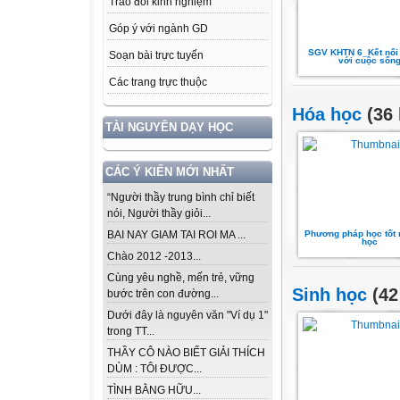
Trao đổi kinh nghiệm
Góp ý với ngành GD
SGV KHTN 6_Kết nối t
Soạn bài trực tuyến
với cuộc sốn
Các trang trực thuộc
Hóa học
(36 
TÀI NGUYÊN DẠY HỌC
CÁC Ý KIẾN MỚI NHẤT
“Người thầy trung bình chỉ biết
nói, Người thầy giỏi...
Phương pháp học tốt
BAI NAY GIAM TAI ROI MA ...
học
Chào 2012 -2013...
Cùng yêu nghề, mến trẻ, vững
Sinh học
(42
bước trên con đường...
Dưới đây là nguyên văn "Ví dụ 1"
trong TT...
THẦY CÔ NÀO BIẾT GIẢI THÍCH
DÙM : TÔI ĐƯỢC...
TÌNH BẰNG HỮU...