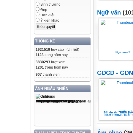
Bình thường
Đẹp
Ngữ văn
(101
Đơn điệu
Ý kiến khác
THỐNG KÊ
1921519
truy cập (
chi tiết
)
Ngữ văn 9
1128
trong hôm nay
3830293
lượt xem
1201
trong hôm nay
GDCD - GD
907
thành viên
ẢNH NGẪU NHIÊN
Bài dự thi "BIỂN ĐẢ
NAM TRONG TRÁI T
Âm nhạc
(26