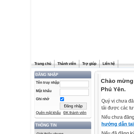
Trang chủ
Thành viên
Trợ giúp
Liên hệ
ĐĂNG NHẬP
Chào mừng q
Tên truy nhập
Phú Yên.
Mật khẩu
Ghi nhớ
Quý vị chưa đă
tải được các tư
Quên mật khẩu
ĐK thành viên
Nếu chưa đăng
hướng dẫn tại
THÔNG TIN
Nếu đã đăng ký 