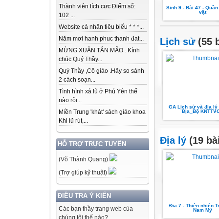
Thành viên tích cực Điểm số:
Sinh 9 - Bài 47 - Quần
vật
102 ...
Website cá nhân tiêu biểu * * *...
Năm mơi hanh phuc thanh đat...
Lịch sử
(55 b
MỪNG XUÂN TÂN MÃO . Kính
chúc Quý Thầy...
Quý Thầy ,Cô giáo .Hãy so sánh
2 cách soạn...
Tình hình xả lũ ở Phú Yên thế
nào rồi...
GA Lịch sử và địa lý
Địa_Bộ KNTTV
Miền Trung 'khát' sách giáo khoa
Khi lũ rút,...
Địa lý
(19 bà
HỖ TRỢ TRỰC TUYẾN
(Võ Thành Quang)
(Trợ giúp kỹ thuật)
ĐIỀU TRA Ý KIẾN
Địa 7 - Thiên nhiên T
Các bạn thầy trang web của
Nam Mỹ
chúng tôi thế nào?