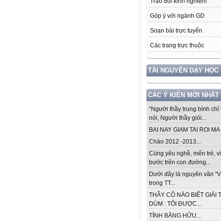
Trao đổi kinh nghiệm
Góp ý với ngành GD
Soạn bài trực tuyến
Các trang trực thuộc
TÀI NGUYÊN DẠY HỌC
CÁC Ý KIẾN MỚI NHẤT
“Người thầy trung bình chỉ 
nói, Người thầy giỏi...
BAI NAY GIAM TAI ROI MA .
Chào 2012 -2013...
Cùng yêu nghề, mến trẻ, 
bước trên con đường...
Dưới đây là nguyên văn "V
trong TT...
THẦY CÔ NÀO BIẾT GIẢI 
DÙM : TÔI ĐƯỢC...
TÌNH BẰNG HỮU...