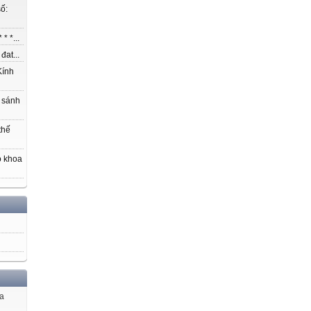
ố:
* *...
at...
ính
 sánh
thế
o khoa
ủa