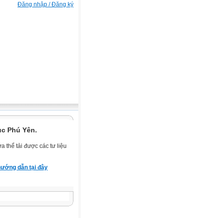
Đăng nhập / Đăng ký
ục Phú Yên.
 thể tải được các tư liệu
ướng dẫn tại đây