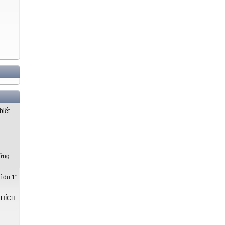
biết
..
vững
í dụ 1"
THÍCH