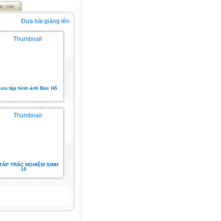
ục con
Đưa bài giảng lên
sưu tập hình ảnh Bác Hồ
 TÂP TRĂC NGHIỆM SINH
10