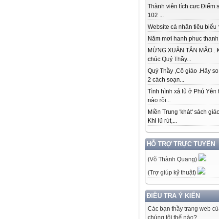
Thành viên tích cực Điểm s
102 ...
Website cá nhân tiêu biểu * 
Năm mơi hanh phuc thanh đ
MỪNG XUÂN TÂN MÃO . K
chúc Quý Thầy...
Quý Thầy ,Cô giáo .Hãy so
2 cách soạn...
Tình hình xả lũ ở Phú Yên 
nào rồi...
Miền Trung 'khát' sách giá
Khi lũ rút,...
HỖ TRỢ TRỰC TUYẾN
(Võ Thành Quang)
(Trợ giúp kỹ thuật)
ĐIỀU TRA Ý KIẾN
Các bạn thầy trang web c
chúng tôi thế nào?