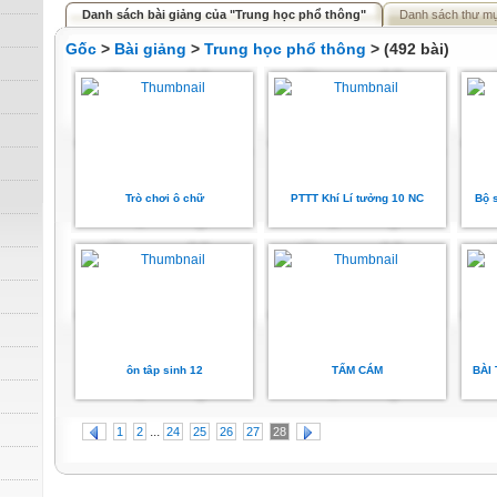
Danh sách bài giảng của "Trung học phổ thông"
Danh sách thư m
Gốc
>
Bài giảng
>
Trung học phổ thông
> (492 bài)
Trò chơi ô chữ
PTTT Khí Lí tưởng 10 NC
Bộ 
ôn tâp sinh 12
TẤM CÁM
BÀI
...
1
2
24
25
26
27
28