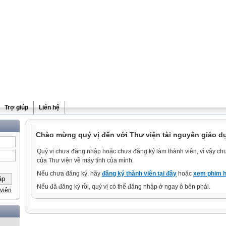
Trợ giúp
Liên hệ
Chào mừng quý vị đến với Thư viện tài nguyên giáo d
Quý vị chưa đăng nhập hoặc chưa đăng ký làm thành viên, vì vậy chưa
của Thư viện về máy tính của mình.
Nếu chưa đăng ký, hãy
đăng ký thành viên tại đây
hoặc
xem phim h
Nếu đã đăng ký rồi, quý vị có thể đăng nhập ở ngay ô bên phải.
viên