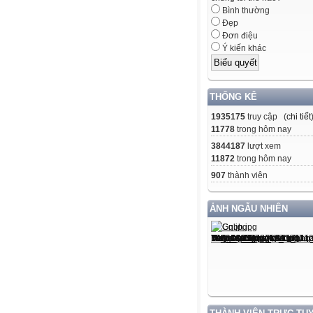
Bình thường
Đẹp
Đơn điệu
Ý kiến khác
THỐNG KÊ
1935175
truy cập (
chi tiết
11778
trong hôm nay
3844187
lượt xem
11872
trong hôm nay
907
thành viên
ẢNH NGẪU NHIÊN