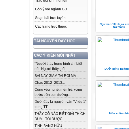
Trao đổi kinh nghiệm
Góp ý với ngành GD
Soạn bài trực tuyến
Ngữ văn 10.Hê ra clet
Các trang trực thuộc
táo vàng
TÀI NGUYÊN DẠY HỌC
CÁC Ý KIẾN MỚI NHẤT
“Người thầy trung bình chỉ biết
nói, Người thầy giỏi...
Dưới bóng hoàng
BAI NAY GIAM TAI ROI MA ...
Chào 2012 -2013...
Cùng yêu nghề, mến trẻ, vững
bước trên con đường...
Dưới đây là nguyên văn "Ví dụ 1"
trong TT...
Mùa xuân chí
THẦY CÔ NÀO BIẾT GIẢI THÍCH
DÙM : TÔI ĐƯỢC...
TÌNH BẰNG HỮU...