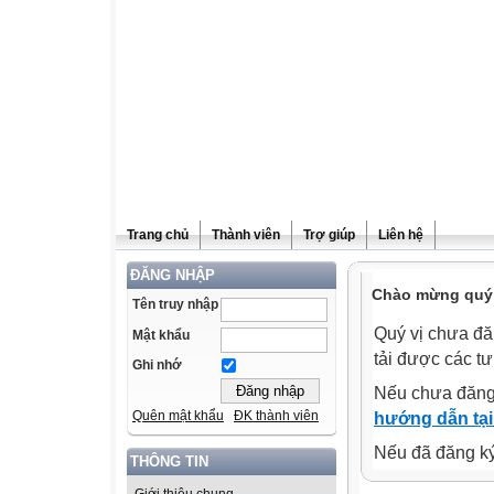
Trang chủ
Thành viên
Trợ giúp
Liên hệ
ĐĂNG NHẬP
Chào mừng quý v
Tên truy nhập
Quý vị chưa đă
Mật khẩu
tải được các tư
Ghi nhớ
Nếu chưa đăng
Quên mật khẩu
ĐK thành viên
hướng dẫn tại
Nếu đã đăng ký 
THÔNG TIN