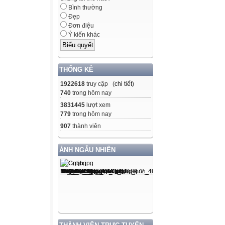
Bình thường
Đẹp
Đơn điệu
Ý kiến khác
THỐNG KÊ
1922618
truy cập (
chi tiết
)
740
trong hôm nay
3831445
lượt xem
779
trong hôm nay
907
thành viên
ẢNH NGẪU NHIÊN