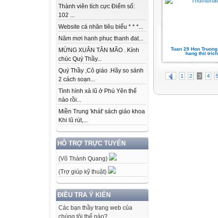
Thành viên tích cực Điểm số:
102 ...
Website cá nhân tiêu biểu * * *...
Năm mơi hanh phuc thanh đat...
Tuan 29 Hon Truong
MỪNG XUÂN TÂN MÃO . Kính
hang thit trich
chúc Quý Thầy...
Quý Thầy ,Cô giáo .Hãy so sánh
1
2
3
4
2 cách soạn...
Tình hình xả lũ ở Phú Yên thế
nào rồi...
Miền Trung 'khát' sách giáo khoa
Khi lũ rút,...
HỖ TRỢ TRỰC TUYẾN
(Võ Thành Quang)
(Trợ giúp kỹ thuật)
ĐIỀU TRA Ý KIẾN
Các bạn thầy trang web của
chúng tôi thế nào?