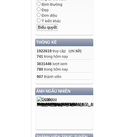
Bình thường
Đẹp
Đơn điệu
Ý kiến khác
THỐNG KÊ
1922619
truy cập (
chi tiết
)
741
trong hôm nay
3831446
lượt xem
780
trong hôm nay
907
thành viên
ẢNH NGẪU NHIÊN