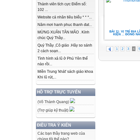
Thành viên tích cực Điểm số:
102 ...
Website cá nhân tiêu biểu * * *...
Năm mơi hanh phuc thanh đat...
BÀI 11: VỊ TRÍ ĐỊA L
MỪNG XUÂN TÂN MÃO . Kính
KIỆN ... ĐÔNG N
chúc Quý Thầy...
Quý Thầy ,Cô giáo .Hãy so sánh
1
2
3
4
2 cách soạn...
Tình hình xả lũ ở Phú Yên thế
nào rồi...
Miền Trung 'khát' sách giáo khoa
Khi lũ rút,...
HỖ TRỢ TRỰC TUYẾN
(Võ Thành Quang)
(Trợ giúp kỹ thuật)
ĐIỀU TRA Ý KIẾN
Các bạn thầy trang web của
chúng tôi thế nào?