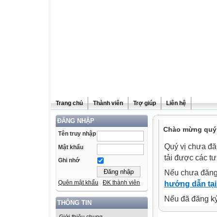
Trang chủ
Thành viên
Trợ giúp
Liên hệ
ĐĂNG NHẬP
Chào mừng quý v
Tên truy nhập
Quý vị chưa đă
Mật khẩu
tải được các tư
Ghi nhớ
Nếu chưa đăng
Quên mật khẩu
ĐK thành viên
hướng dẫn tại
Nếu đã đăng ký 
THÔNG TIN