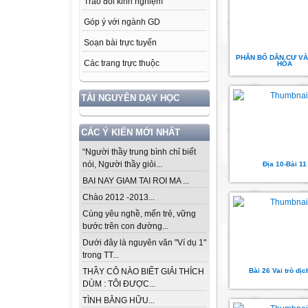
Trao đổi kinh nghiệm
Góp ý với ngành GD
Soạn bài trực tuyến
PHÂN BỐ DÂN CƯ VÀ
Các trang trực thuộc
HÓA
TÀI NGUYÊN DẠY HỌC
CÁC Ý KIẾN MỚI NHẤT
“Người thầy trung bình chỉ biết
nói, Người thầy giỏi...
Địa 10-Bài 11
BAI NAY GIAM TAI ROI MA ...
Chào 2012 -2013...
Cùng yêu nghề, mến trẻ, vững
bước trên con đường...
Dưới đây là nguyên văn "Ví dụ 1"
trong TT...
Bài 26 Vai trò dịc
THẦY CÔ NÀO BIẾT GIẢI THÍCH
DÙM : TÔI ĐƯỢC...
TÌNH BẰNG HỮU...