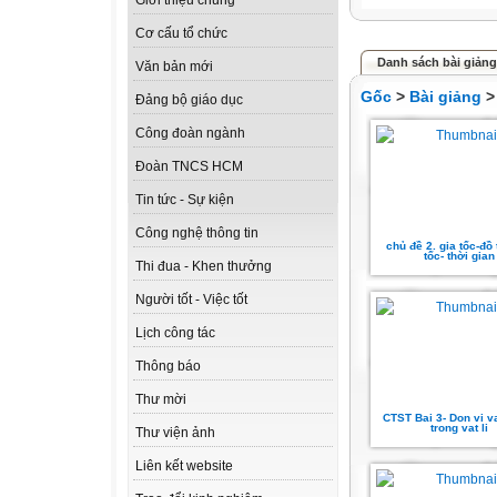
Giới thiệu chung
Cơ cấu tổ chức
Danh sách bài giản
Văn bản mới
Gốc
>
Bài giảng
Đảng bộ giáo dục
Công đoàn ngành
Đoàn TNCS HCM
Tin tức - Sự kiện
Công nghệ thông tin
chủ đề 2. gia tốc-đồ 
tốc- thời gian
Thi đua - Khen thưởng
Người tốt - Việc tốt
Lịch công tác
Thông báo
Thư mời
CTST Bai 3- Don vi v
trong vat li
Thư viện ảnh
Liên kết website