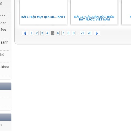
ố:
* *...
bÀI 1 Hiện thực lịch sử... KNTT
BÀI 16: CÁC DÂN TỘC TRÊN
ĐẤT NƯỚC VIỆT NAM
at...
ính
...
1
2
3
4
5
6
7
8
9
27
28
 sánh
thế
o khoa
ủa