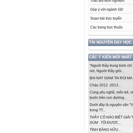
Trao đổi kinh nghiệm
Góp ý với ngành GD
Soạn bài trực tuyến
Các trang trực thuộc
TÀI NGUYÊN DẠY HỌC
CÁC Ý KIẾN MỚI NHẤT
“Người thầy trung bình chỉ 
nói, Người thầy giỏi...
BAI NAY GIAM TAI ROI MA .
Chào 2012 -2013...
Cùng yêu nghề, mến trẻ, 
bước trên con đường...
Dưới đây là nguyên văn "V
trong TT...
THẦY CÔ NÀO BIẾT GIẢI 
DÙM : TÔI ĐƯỢC...
TÌNH BẰNG HỮU...