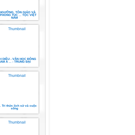
 NGƯỠNG, TÔN GIÁO VÀ
PHONG TỤC ... TỘC VIỆT
NAM
H DIỀU - VĂN HỌC ĐÔNG
AM Á ... - TRUNG ĐẠI
. Tri thức lịch sử và cuộc
sống