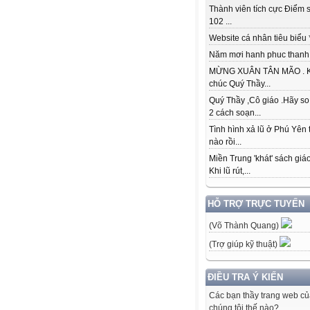
Thành viên tích cực Điểm s
102 ...
Website cá nhân tiêu biểu * 
Năm mơi hanh phuc thanh đ
MỪNG XUÂN TÂN MÃO . K
chúc Quý Thầy...
Quý Thầy ,Cô giáo .Hãy so
2 cách soạn...
Tình hình xả lũ ở Phú Yên 
nào rồi...
Miền Trung 'khát' sách giá
Khi lũ rút,...
HỖ TRỢ TRỰC TUYẾN
(Võ Thành Quang)
(Trợ giúp kỹ thuật)
ĐIỀU TRA Ý KIẾN
Các bạn thầy trang web c
chúng tôi thế nào?