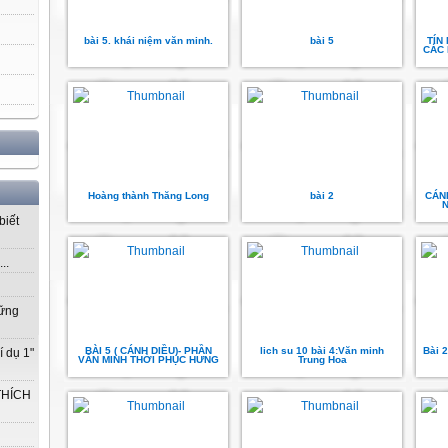
bài 5. khái niệm văn minh.
bài 5
TÍN
CÁC 
Hoàng thành Thăng Long
bài 2
CÁN
N
biết
..
vững
BÀI 5 ( CÁNH DIỀU)- PHẦN
lich su 10 bài 4:Văn minh
Bài 2
í dụ 1"
VĂN MINH THỜI PHỤC HƯNG
Trung Hoa
THÍCH