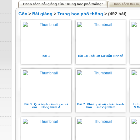
Danh sách bài giảng của "Trung học phổ thông"
Danh sách thư m
Gốc
>
Bài giảng
>
Trung học phổ thông
> (492 bài)
bài 1
Bài 18 - bài 19 Cơ cấu kinh tế
Bài 5. Quá trình xâm lược và
Bài 7. Khái quát về chiến tranh
Lịch
cai ... Đông Nam Á
bảo ... sử Việt Nam
V.M