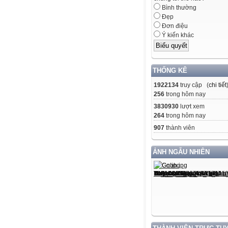
Bình thường
Đẹp
Đơn điệu
Ý kiến khác
THỐNG KÊ
1922134
truy cập (
chi tiết
256
trong hôm nay
3830930
lượt xem
264
trong hôm nay
907
thành viên
ẢNH NGẪU NHIÊN