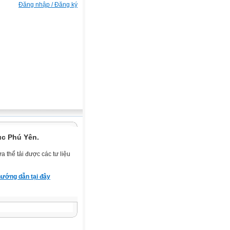
Đăng nhập / Đăng ký
ục Phú Yên.
 thể tải được các tư liệu
ướng dẫn tại đây