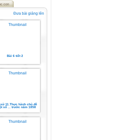
ục con
Đưa bài giảng lên
Bài 6 tiết 2
 sử 11.Thực hành chủ đề
ột số ... trước năm 1858