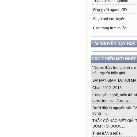
Trao đổi kinh nghiệm
Góp ý với ngành GD
Soạn bài trực tuyến
Các trang trực thuộc
TÀI NGUYÊN DẠY HỌC
CÁC Ý KIẾN MỚI NHẤT
“Người thầy trung bình chỉ 
nói, Người thầy giỏi...
BAI NAY GIAM TAI ROI MA .
Chào 2012 -2013...
Cùng yêu nghề, mến trẻ, 
bước trên con đường...
Dưới đây là nguyên văn "V
trong TT...
THẦY CÔ NÀO BIẾT GIẢI 
DÙM : TÔI ĐƯỢC...
TÌNH BẰNG HỮU...