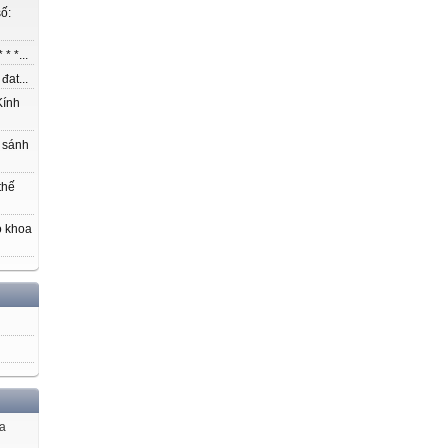
ố:
* *...
at...
ính
 sánh
thế
o khoa
ủa