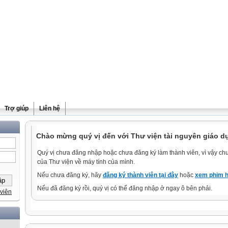
Trợ giúp
Liên hệ
Chào mừng quý vị đến với Thư viện tài nguyên giáo d
Quý vị chưa đăng nhập hoặc chưa đăng ký làm thành viên, vì vậy chưa
của Thư viện về máy tính của mình.
Nếu chưa đăng ký, hãy
đăng ký thành viên tại đây
hoặc
xem phim h
Nếu đã đăng ký rồi, quý vị có thể đăng nhập ở ngay ô bên phải.
viên