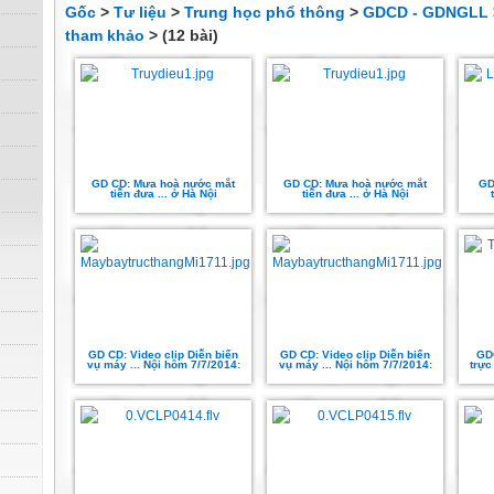
Gốc
>
Tư liệu
>
Trung học phổ thông
>
GDCD - GDNGLL
tham khảo
> (12 bài)
GD CD: Mưa hoà nước mắt
GD CD: Mưa hoà nước mắt
GD 
tiễn đưa ... ở Hà Nội
tiễn đưa ... ở Hà Nội
GD CD: Video clip Diễn biến
GD CD: Video clip Diễn biến
GDC
vụ máy ... Nội hôm 7/7/2014:
vụ máy ... Nội hôm 7/7/2014:
trực