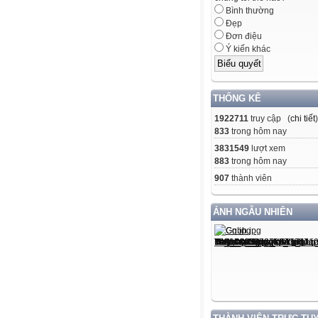
Bình thường
Đẹp
Đơn điệu
Ý kiến khác
THỐNG KÊ
1922711
truy cập (
chi tiết
)
833
trong hôm nay
3831549
lượt xem
883
trong hôm nay
907
thành viên
ẢNH NGẪU NHIÊN