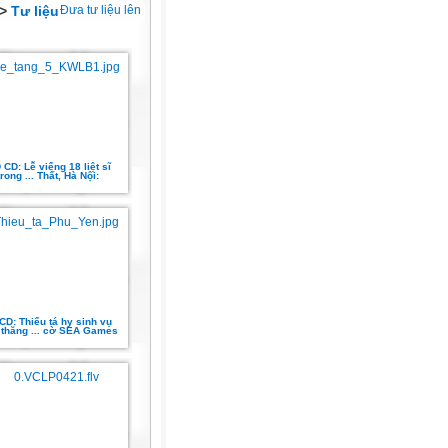
>
Tư liệu
Đưa tư liệu lên
CD: Lễ viếng 18 liệt sĩ
trong ... Thất, Hà Nội:
D: Thiếu tá hy sinh vụ
 thăng ... cờ SEA Games