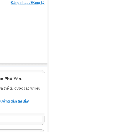
Đăng nhập / Đăng ký
ục Phú Yên.
 thể tải được các tư liệu
ướng dẫn tại đây