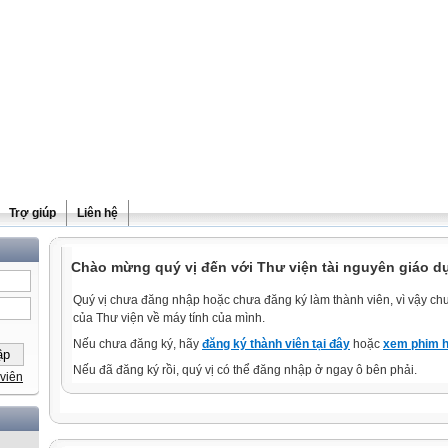
Trợ giúp
Liên hệ
Chào mừng quý vị đến với Thư viện tài nguyên giáo d
Quý vị chưa đăng nhập hoặc chưa đăng ký làm thành viên, vì vậy chưa
của Thư viện về máy tính của mình.
Nếu chưa đăng ký, hãy
đăng ký thành viên tại đây
hoặc
xem phim h
Nếu đã đăng ký rồi, quý vị có thể đăng nhập ở ngay ô bên phải.
viên