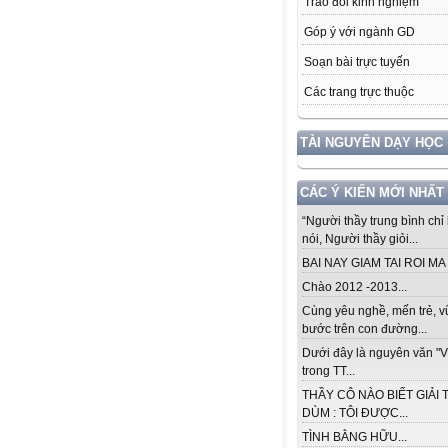
Trao đổi kinh nghiệm
Góp ý với ngành GD
Soạn bài trực tuyến
Các trang trực thuộc
TÀI NGUYÊN DẠY HỌC
CÁC Ý KIẾN MỚI NHẤT
“Người thầy trung bình chỉ 
nói, Người thầy giỏi...
BAI NAY GIAM TAI ROI MA .
Chào 2012 -2013...
Cùng yêu nghề, mến trẻ, 
bước trên con đường...
Dưới đây là nguyên văn "V
trong TT...
THẦY CÔ NÀO BIẾT GIẢI 
DÙM : TÔI ĐƯỢC...
TÌNH BẰNG HỮU...