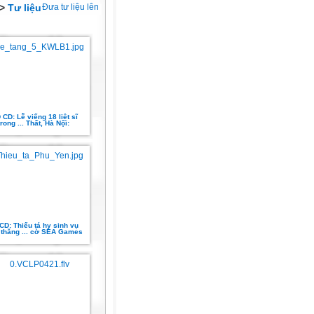
>
Tư liệu
Đưa tư liệu lên
CD: Lễ viếng 18 liệt sĩ
trong ... Thất, Hà Nội:
D: Thiếu tá hy sinh vụ
 thăng ... cờ SEA Games