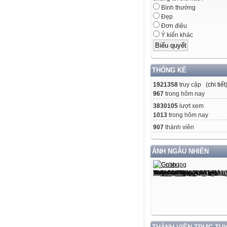
Bình thường
Đẹp
Đơn điệu
Ý kiến khác
THỐNG KÊ
1921358
truy cập (
chi tiết
967
trong hôm nay
3830105
lượt xem
1013
trong hôm nay
907
thành viên
ẢNH NGẪU NHIÊN