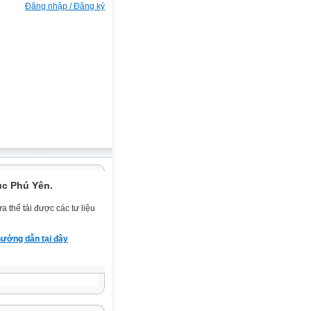
Đăng nhập / Đăng ký
ục Phú Yên.
 thể tải được các tư liệu
ướng dẫn tại đây