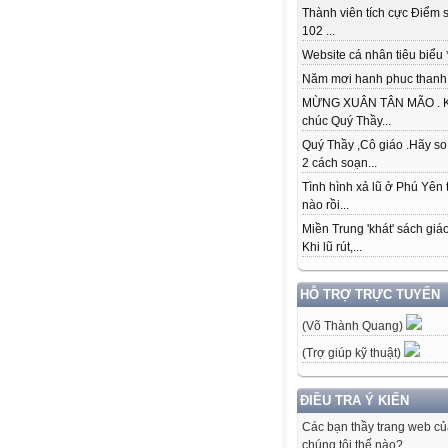
Thành viên tích cực Điểm s
102 ...
Website cá nhân tiêu biểu * 
Năm mơi hanh phuc thanh đ
MỪNG XUÂN TÂN MÃO . K
chúc Quý Thầy...
Quý Thầy ,Cô giáo .Hãy so
2 cách soạn...
Tình hình xả lũ ở Phú Yên 
nào rồi...
Miền Trung 'khát' sách giá
Khi lũ rút,...
HỖ TRỢ TRỰC TUYẾN
(Võ Thành Quang)
(Trợ giúp kỹ thuật)
ĐIỀU TRA Ý KIẾN
Các bạn thầy trang web c
chúng tôi thế nào?