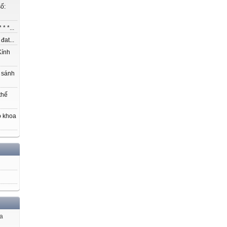
ố:
* *...
at...
ính
 sánh
thế
o khoa
ủa