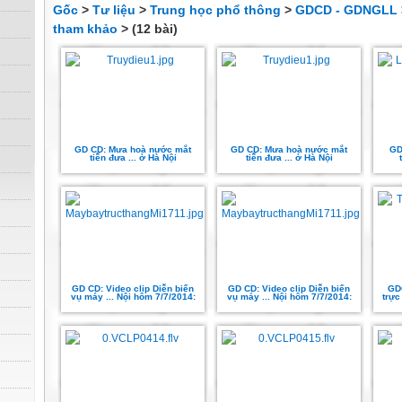
Gốc
>
Tư liệu
>
Trung học phổ thông
>
GDCD - GDNGLL
tham khảo
> (12 bài)
GD CD: Mưa hoà nước mắt
GD CD: Mưa hoà nước mắt
GD 
tiễn đưa ... ở Hà Nội
tiễn đưa ... ở Hà Nội
GD CD: Video clip Diễn biến
GD CD: Video clip Diễn biến
GDC
vụ máy ... Nội hôm 7/7/2014:
vụ máy ... Nội hôm 7/7/2014:
trực