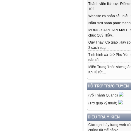
Thành viên tích cực Điểm s
102 ...
Website cá nhân tiêu biểu * 
Năm mơi hanh phuc thanh đ
MỪNG XUÂN TÂN MÃO . K
chúc Quý Thầy...
Quý Thầy ,Cô giáo .Hãy so
2 cách soạn...
Tình hình xả lũ ở Phú Yên 
nào rồi...
Miền Trung 'khát' sách giá
Khi lũ rút,...
HỖ TRỢ TRỰC TUYẾN
(Võ Thành Quang)
(Trợ giúp kỹ thuật)
ĐIỀU TRA Ý KIẾN
Các bạn thầy trang web c
chúng tôi thế nào?