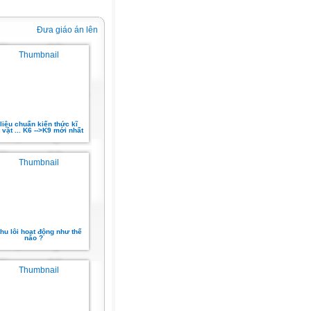
Đưa giáo án lên
 liệu chuẩn kiến thức kĩ
vật ... K6 -->K9 mới nhất
thu lôi hoạt động như thế
nào ?