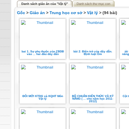
Danh sách giáo án của "Vật lý"
Danh sách thư mục con
Gốc
>
Giáo án
>
Trung học cơ sở
>
Vật lý
> (94 bài)
bai 1: Sự phụ thuộc của CĐDĐ
bài 2: Điện trở của dây dẫn.
tài
vào ... hai đầu dây dẫn
Định luật Ôm
năng 
ĐỔI MỚI KTDG và KQHT Môn
BỘ CHUẨN KIẾN THỨC VÀ KỶ
Cột 
Vật lý
NĂNG ( ... cho năm học 2011-
2012)