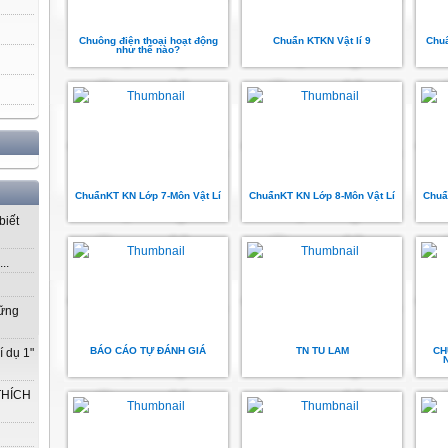
Chuông điện thoại hoạt động
Chuẩn KTKN Vật lí 9
Chu
như thế nào?
ChuẩnKT KN Lớp 7-Môn Vật Lí
ChuẩnKT KN Lớp 8-Môn Vật Lí
Chuẩ
biết
..
vững
BÁO CÁO TỰ ĐÁNH GIÁ
TN TU LAM
CH
í dụ 1"
N
THÍCH