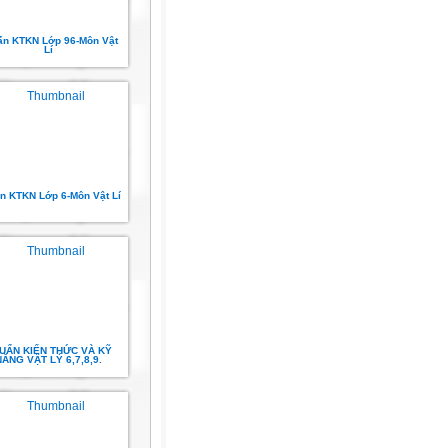
ẩn KTKN Lớp 96-Môn Vật
Lí
n KTKN Lớp 6-Môn Vật Lí
UẨN KIẾN THỨC VÀ KỸ
ĂNG VẬT LÝ 6,7,8,9.