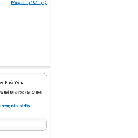
Đăng nhập / Đăng ký
ục Phú Yên.
 thể tải được các tư liệu
ướng dẫn tại đây