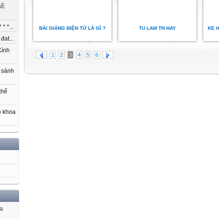
ố:
* *...
BÀI GIẢNG ĐIỆN TỬ LÀ GÌ ?
TU LAM TN HAY
KE 
at...
ính
1
2
3
4
5
6
 sánh
thế
o khoa
ủa