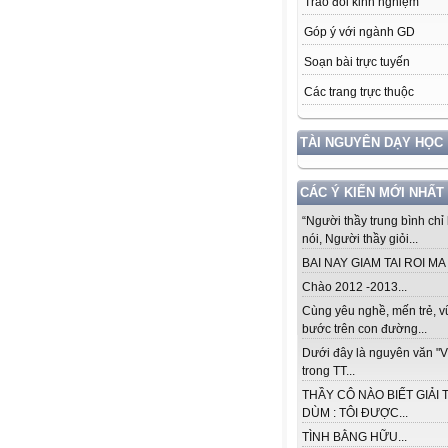
Trao đổi kinh nghiệm
Góp ý với ngành GD
Soạn bài trực tuyến
Các trang trực thuộc
TÀI NGUYÊN DẠY HỌC
CÁC Ý KIẾN MỚI NHẤT
“Người thầy trung bình chỉ 
nói, Người thầy giỏi...
BAI NAY GIAM TAI ROI MA .
Chào 2012 -2013...
Cùng yêu nghề, mến trẻ, 
bước trên con đường...
Dưới đây là nguyên văn "V
trong TT...
THẦY CÔ NÀO BIẾT GIẢI 
DÙM : TÔI ĐƯỢC...
TÌNH BẰNG HỮU...