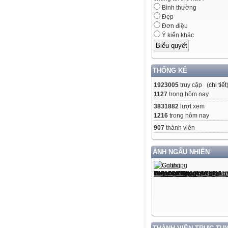
Bình thường
Đẹp
Đơn điệu
Ý kiến khác
THỐNG KÊ
1923005
truy cập (
chi tiết
1127
trong hôm nay
3831882
lượt xem
1216
trong hôm nay
907
thành viên
ẢNH NGẪU NHIÊN