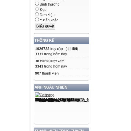
Bình thường
Đẹp
Đơn điệu
Ý kiến khác
THỐNG KÊ
1926728
truy cập (
chi tiết
)
3331
trong hôm nay
3835658
lượt xem
3343
trong hôm nay
907
thành viên
ẢNH NGẪU NHIÊN