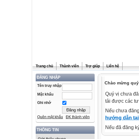
Trang chủ
Thành viên
Trợ giúp
Liên hệ
ĐĂNG NHẬP
Chào mừng quý v
Tên truy nhập
Quý vị chưa đă
Mật khẩu
tải được các tư
Ghi nhớ
Nếu chưa đăng
Quên mật khẩu
ĐK thành viên
hướng dẫn tại
Nếu đã đăng ký 
THÔNG TIN