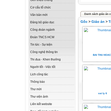
Giới thiệu chung
Cơ cấu tổ chức
Danh sách giáo án củ
Văn bản mới
Gốc
>
Giáo án
>
T
Đảng bộ giáo dục
Công đoàn ngành
Đoàn TNCS HCM
Tin tức - Sự kiện
Công nghệ thông tin
BAI THU HOAC
Thi đua - Khen thưởng
Người tốt - Việc tốt
Lịch công tác
Thông báo
Thư mời
vat ly 6
Thư viện ảnh
Liên kết website