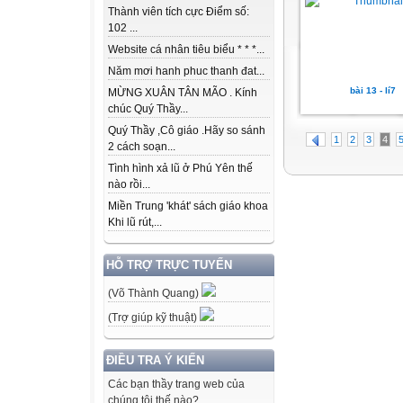
Thành viên tích cực Điểm số:
102 ...
Website cá nhân tiêu biểu * * *...
Năm mơi hanh phuc thanh đat...
bài 13 - lí7
MỪNG XUÂN TÂN MÃO . Kính
chúc Quý Thầy...
Quý Thầy ,Cô giáo .Hãy so sánh
1
2
3
4
2 cách soạn...
Tình hình xả lũ ở Phú Yên thế
nào rồi...
Miền Trung 'khát' sách giáo khoa
Khi lũ rút,...
HỖ TRỢ TRỰC TUYẾN
(Võ Thành Quang)
(Trợ giúp kỹ thuật)
ĐIỀU TRA Ý KIẾN
Các bạn thầy trang web của
chúng tôi thế nào?