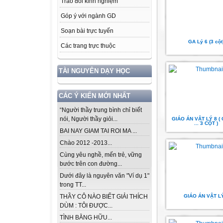
Trao đổi kinh nghiệm
Góp ý với ngành GD
Soạn bài trực tuyến
GA Lý 6 (3 cột
Các trang trực thuộc
TÀI NGUYÊN DẠY HỌC
CÁC Ý KIẾN MỚI NHẤT
“Người thầy trung bình chỉ biết
nói, Người thầy giỏi...
GIÁO ÁN VẬT LÝ 8 (
... 3 CỘT )
BAI NAY GIAM TAI ROI MA ...
Chào 2012 -2013...
Cùng yêu nghề, mến trẻ, vững
bước trên con đường...
Dưới đây là nguyên văn "Ví dụ 1"
trong TT...
GIÁO ÁN VẬT L
THẦY CÔ NÀO BIẾT GIẢI THÍCH
DÙM : TÔI ĐƯỢC...
TÌNH BẰNG HỮU...