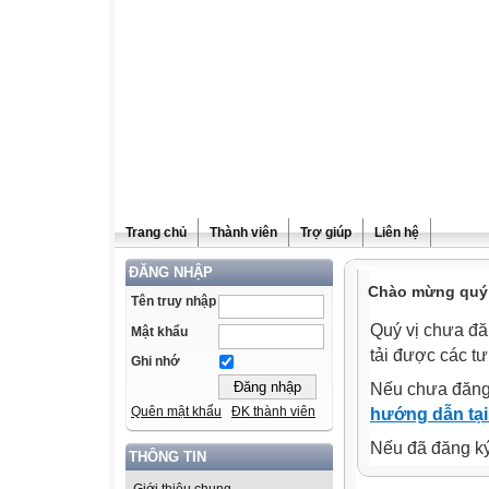
Trang chủ
Thành viên
Trợ giúp
Liên hệ
ĐĂNG NHẬP
Chào mừng quý v
Tên truy nhập
Quý vị chưa đă
Mật khẩu
tải được các tư
Ghi nhớ
Nếu chưa đăng
Quên mật khẩu
ĐK thành viên
hướng dẫn tại
Nếu đã đăng ký 
THÔNG TIN