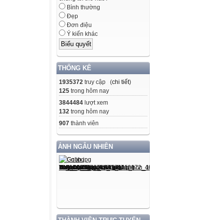
Bình thường
Đẹp
Đơn điệu
Ý kiến khác
THỐNG KÊ
1935372
truy cập (
chi tiết
)
125
trong hôm nay
3844484
lượt xem
132
trong hôm nay
907
thành viên
ẢNH NGẪU NHIÊN