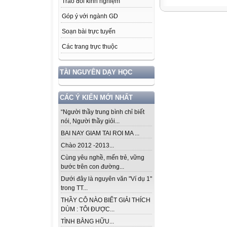
Trao đổi kinh nghiệm
Góp ý với ngành GD
Soạn bài trực tuyến
Các trang trực thuộc
TÀI NGUYÊN DẠY HỌC
CÁC Ý KIẾN MỚI NHẤT
“Người thầy trung bình chỉ biết
nói, Người thầy giỏi...
BAI NAY GIAM TAI ROI MA ...
Chào 2012 -2013...
Cùng yêu nghề, mến trẻ, vững
bước trên con đường...
Dưới đây là nguyên văn "Ví dụ 1"
trong TT...
THẦY CÔ NÀO BIẾT GIẢI THÍCH
DÙM : TÔI ĐƯỢC...
TÌNH BẰNG HỮU...