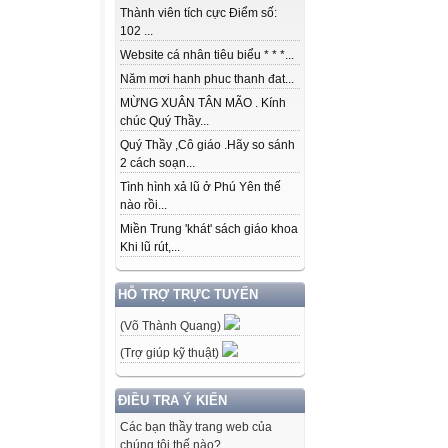
Thành viên tích cực Điểm số:
102 ...
Website cá nhân tiêu biểu * * *...
Năm mơi hanh phuc thanh đat...
MỪNG XUÂN TÂN MÃO . Kính
chúc Quý Thầy...
Quý Thầy ,Cô giáo .Hãy so sánh
2 cách soạn...
Tình hình xả lũ ở Phú Yên thế
nào rồi...
Miền Trung 'khát' sách giáo khoa
Khi lũ rút,...
HỖ TRỢ TRỰC TUYẾN
(Võ Thành Quang)
(Trợ giúp kỹ thuật)
ĐIỀU TRA Ý KIẾN
Các bạn thầy trang web của
chúng tôi thế nào?