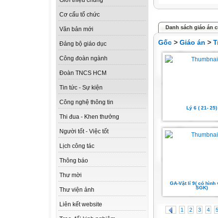
Giới thiệu chung
Cơ cấu tổ chức
Danh sách giáo án củ
Văn bản mới
Gốc
>
Giáo án
>
T
Đảng bộ giáo dục
Công đoàn ngành
Đoàn TNCS HCM
Tin tức - Sự kiện
Công nghệ thông tin
Lý 6 ( 21- 25)
Thi đua - Khen thưởng
Người tốt - Việc tốt
Lịch công tác
Thông báo
Thư mời
GA-Vật lí 9( có hình
SGK)
Thư viện ảnh
Liên kết website
1
2
3
4