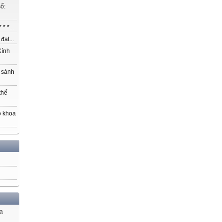
ố:
* *...
at...
ính
 sánh
thế
o khoa
ủa