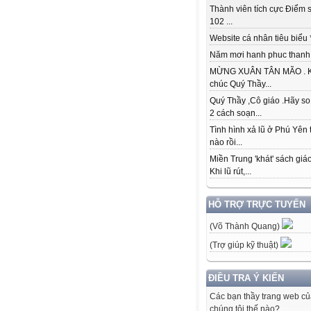
Thành viên tích cực Điểm s
102 ...
Website cá nhân tiêu biểu * 
Năm mơi hanh phuc thanh đ
MỪNG XUÂN TÂN MÃO . K
chúc Quý Thầy...
Quý Thầy ,Cô giáo .Hãy so
2 cách soạn...
Tình hình xả lũ ở Phú Yên 
nào rồi...
Miền Trung 'khát' sách giá
Khi lũ rút,...
HỖ TRỢ TRỰC TUYẾN
(Võ Thành Quang)
(Trợ giúp kỹ thuật)
ĐIỀU TRA Ý KIẾN
Các bạn thầy trang web c
chúng tôi thế nào?