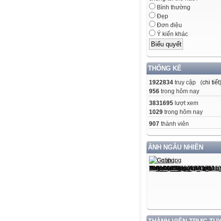
Bình thường
Đẹp
Đơn điệu
Ý kiến khác
THỐNG KÊ
1922834
truy cập (
chi tiết
956
trong hôm nay
3831695
lượt xem
1029
trong hôm nay
907
thành viên
ẢNH NGẪU NHIÊN