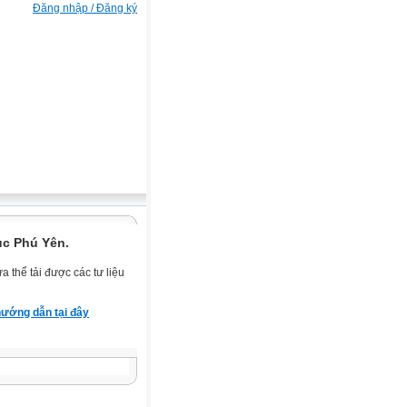
Đăng nhập / Đăng ký
ục Phú Yên.
 thể tải được các tư liệu
ướng dẫn tại đây