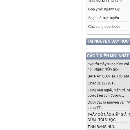
Trao đổi kinh nghiệm
Góp ý với ngành GD
Soạn bài trực tuyến
Các trang trực thuộc
TÀI NGUYÊN DẠY HỌC
CÁC Ý KIẾN MỚI NHẤT
“Người thầy trung bình chỉ 
nói, Người thầy giỏi...
BAI NAY GIAM TAI ROI MA .
Chào 2012 -2013...
Cùng yêu nghề, mến trẻ, 
bước trên con đường...
Dưới đây là nguyên văn "V
trong TT...
THẦY CÔ NÀO BIẾT GIẢI 
DÙM : TÔI ĐƯỢC...
TÌNH BẰNG HỮU...