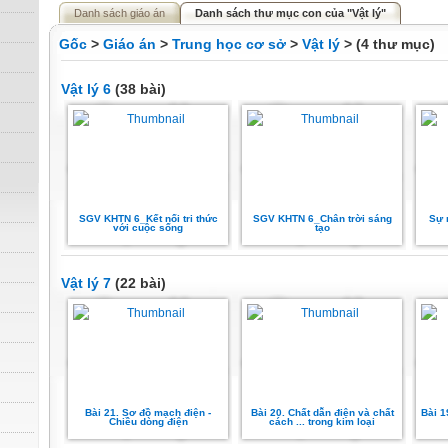
Danh sách giáo án
Danh sách thư mục con của "Vật lý"
Gốc
>
Giáo án
>
Trung học cơ sở
>
Vật lý
> (4 thư mục)
Vật lý 6
(38 bài)
SGV KHTN 6_Kết nối tri thức
SGV KHTN 6_Chân trời sáng
Sự 
với cuộc sống
tạo
Vật lý 7
(22 bài)
Bài 21. Sơ đồ mạch điện -
Bài 20. Chất dẫn điện và chất
Bài 1
Chiều dòng điện
cách ... trong kim loại