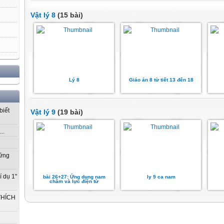
Vật lý 8
(15 bài)
Lý 8
Giáo án 8 từ tiết 13 đến 18
biết
Vật lý 9
(19 bài)
..
vững
í dụ 1"
bài 26+27: Ứng dụng nam
ly 9 ca nam
châm và lực điện từ
THÍCH