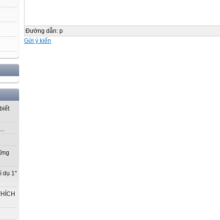
Đường dẫn
:
p
Gửi ý kiến
biết
..
vững
í dụ 1"
THÍCH