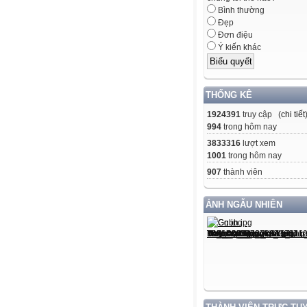
Bình thường
Đẹp
Đơn điệu
Ý kiến khác
THỐNG KÊ
1924391
truy cập (
chi tiết
994
trong hôm nay
3833316
lượt xem
1001
trong hôm nay
907
thành viên
ẢNH NGẪU NHIÊN