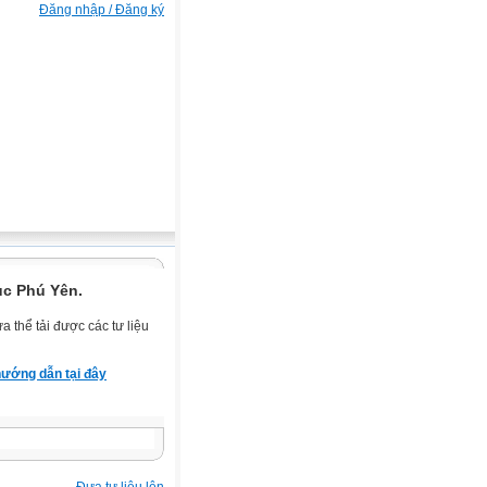
Đăng nhập / Đăng ký
ục Phú Yên.
 thể tải được các tư liệu
ướng dẫn tại đây