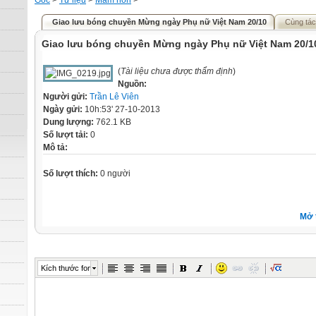
Gốc
>
Tư liệu
>
Mầm non
>
Giao lưu bóng chuyền Mừng ngày Phụ nữ Việt Nam 20/10
Cùng tác
Giao lưu bóng chuyền Mừng ngày Phụ nữ Việt Nam 20/1
(
Tài liệu chưa được thẩm định
)
Nguồn:
Người gửi:
Trần Lê Viên
Ngày gửi:
10h:53' 27-10-2013
Dung lượng:
762.1 KB
Số lượt tải:
0
Mô tả:
Số lượt thích:
0 người
Mở 
Kích thước font