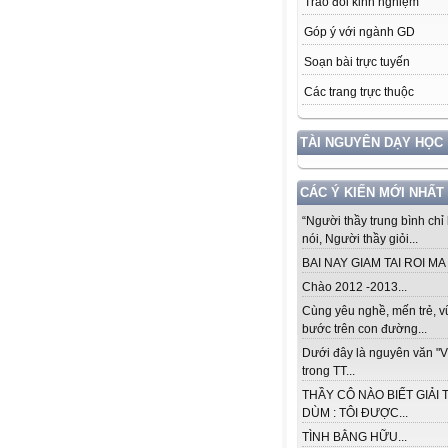
Trao đổi kinh nghiệm
Góp ý với ngành GD
Soạn bài trực tuyến
Các trang trực thuộc
TÀI NGUYÊN DẠY HỌC
CÁC Ý KIẾN MỚI NHẤT
“Người thầy trung bình chỉ 
nói, Người thầy giỏi...
BAI NAY GIAM TAI ROI MA .
Chào 2012 -2013...
Cùng yêu nghề, mến trẻ, 
bước trên con đường...
Dưới đây là nguyên văn "V
trong TT...
THẦY CÔ NÀO BIẾT GIẢI 
DÙM : TÔI ĐƯỢC...
TÌNH BẰNG HỮU...