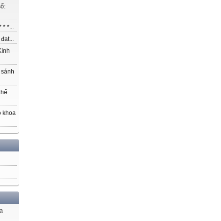
ố:
* *...
at...
ính
 sánh
thế
o khoa
ủa