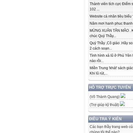
Thành viên tích cực Điểm s
102 ...
Website cá nhân tiêu biểu * 
Năm mơi hanh phuc thanh đ
MỪNG XUÂN TÂN MÃO . K
chúc Quý Thầy...
Quý Thầy ,Cô giáo .Hãy so
2 cách soạn...
Tình hình xả lũ ở Phú Yên 
nào rồi...
Miền Trung 'khát' sách giá
Khi lũ rút,...
HỖ TRỢ TRỰC TUYẾN
(Võ Thành Quang)
(Trợ giúp kỹ thuật)
ĐIỀU TRA Ý KIẾN
Các bạn thầy trang web c
chúng tôi thế nào?