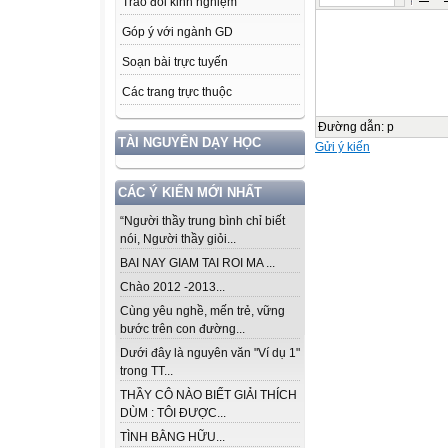
Trao đổi kinh nghiệm
Góp ý với ngành GD
Soạn bài trực tuyến
Các trang trực thuộc
Đường dẫn
:
p
TÀI NGUYÊN DẠY HỌC
Gửi ý kiến
CÁC Ý KIẾN MỚI NHẤT
“Người thầy trung bình chỉ biết
nói, Người thầy giỏi...
BAI NAY GIAM TAI ROI MA ...
Chào 2012 -2013...
Cùng yêu nghề, mến trẻ, vững
bước trên con đường...
Dưới đây là nguyên văn "Ví dụ 1"
trong TT...
THẦY CÔ NÀO BIẾT GIẢI THÍCH
DÙM : TÔI ĐƯỢC...
TÌNH BẰNG HỮU...