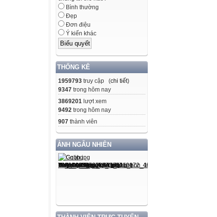
Bình thường
Đẹp
Đơn điệu
Ý kiến khác
THỐNG KÊ
1959793
truy cập (
chi tiết
)
9347
trong hôm nay
3869201
lượt xem
9492
trong hôm nay
907
thành viên
ẢNH NGẪU NHIÊN