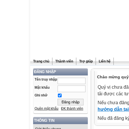
Trang chủ
Thành viên
Trợ giúp
Liên hệ
ĐĂNG NHẬP
Chào mừng quý v
Tên truy nhập
Quý vị chưa đă
Mật khẩu
tải được các tư
Ghi nhớ
Nếu chưa đăng
Quên mật khẩu
ĐK thành viên
hướng dẫn tại
Nếu đã đăng ký 
THÔNG TIN