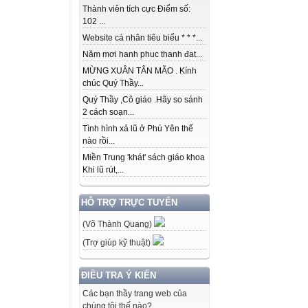
Thành viên tích cực Điểm số:
102 ...
Website cá nhân tiêu biểu * * *...
Năm mơi hanh phuc thanh đat...
MỪNG XUÂN TÂN MÃO . Kính
chúc Quý Thầy...
Quý Thầy ,Cô giáo .Hãy so sánh
2 cách soạn...
Tình hình xả lũ ở Phú Yên thế
nào rồi...
Miền Trung 'khát' sách giáo khoa
Khi lũ rút,...
HỖ TRỢ TRỰC TUYẾN
(Võ Thành Quang)
(Trợ giúp kỹ thuật)
ĐIỀU TRA Ý KIẾN
Các bạn thầy trang web của
chúng tôi thế nào?