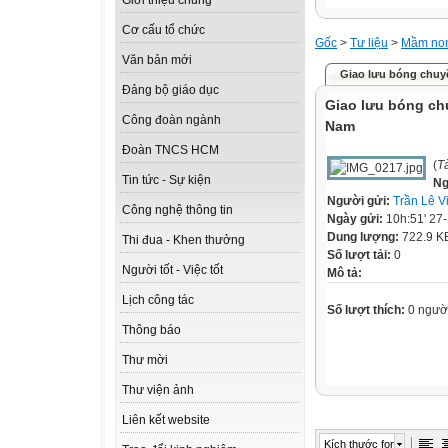
Giới thiệu chung
Cơ cấu tổ chức
Gốc
>
Tư liệu
>
Mầm no
Văn bản mới
Giao lưu bóng chuyề
Đảng bộ giáo dục
Giao lưu bóng ch
Công đoàn ngành
Nam
Đoàn TNCS HCM
(
T
Tin tức - Sự kiện
Ng
Người gửi:
Trần Lê V
Công nghệ thông tin
Ngày gửi:
10h:51' 27
Dung lượng:
722.9 K
Thi đua - Khen thưởng
Số lượt tải:
0
Người tốt - Việc tốt
Mô tả:
Lịch công tác
Số lượt thích:
0 ngườ
Thông báo
Thư mời
Thư viện ảnh
Liên kết website
Kích thước font