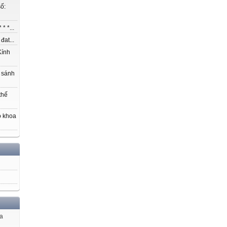
ố:
* *...
at...
ính
 sánh
thế
o khoa
ủa