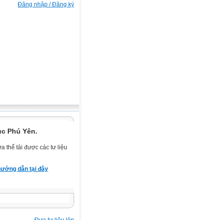
Đăng nhập / Đăng ký
ục Phú Yên.
 thể tải được các tư liệu
ướng dẫn tại đây