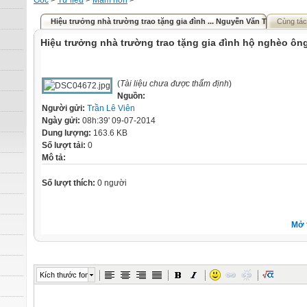
Gốc
>
Tư liệu
>
Mầm non
>
Hiệu trưởng nhà trường trao tặng gia đình ... Nguyễn Văn Thứ
Cùng tác
Hiệu trưởng nhà trường trao tặng gia đình hộ nghèo ô
(
Tài liệu chưa được thẩm định
)
Nguồn:
Người gửi:
Trần Lê Viên
Ngày gửi:
08h:39' 09-07-2014
Dung lượng:
163.6 KB
Số lượt tải:
0
Mô tả:
Số lượt thích:
0 người
Mở 
Kích thước font