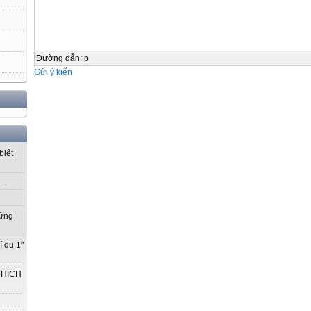
Đường dẫn
:
p
Gửi ý kiến
biết
..
vững
í dụ 1"
THÍCH