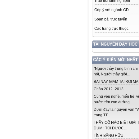
Trao đổi kinh nghiệm
Góp ý với ngành GD
Soạn bài trực tuyến
Các trang trực thuộc
TÀI NGUYÊN DẠY HỌC
CÁC Ý KIẾN MỚI NHẤT
“Người thầy trung bình chỉ 
nói, Người thầy giỏi...
BAI NAY GIAM TAI ROI MA .
Chào 2012 -2013...
Cùng yêu nghề, mến trẻ, 
bước trên con đường...
Dưới đây là nguyên văn "V
trong TT...
THẦY CÔ NÀO BIẾT GIẢI 
DÙM : TÔI ĐƯỢC...
TÌNH BẰNG HỮU...