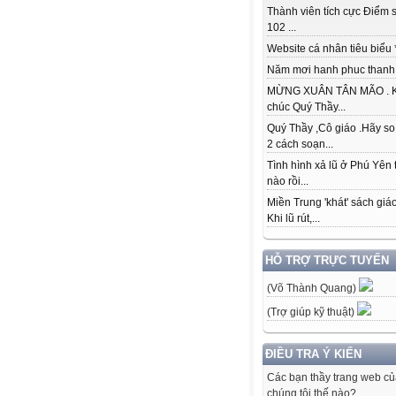
Thành viên tích cực Điểm s
102 ...
Website cá nhân tiêu biểu * 
Năm mơi hanh phuc thanh đ
MỪNG XUÂN TÂN MÃO . K
chúc Quý Thầy...
Quý Thầy ,Cô giáo .Hãy so
2 cách soạn...
Tình hình xả lũ ở Phú Yên 
nào rồi...
Miền Trung 'khát' sách giá
Khi lũ rút,...
HỖ TRỢ TRỰC TUYẾN
(Võ Thành Quang)
(Trợ giúp kỹ thuật)
ĐIỀU TRA Ý KIẾN
Các bạn thầy trang web c
chúng tôi thế nào?