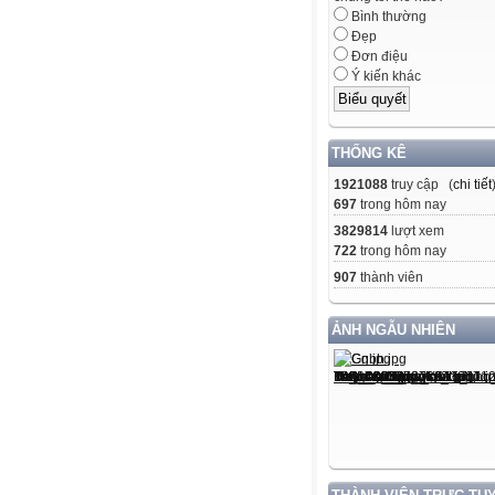
Bình thường
Đẹp
Đơn điệu
Ý kiến khác
THỐNG KÊ
1921088
truy cập (
chi tiết
697
trong hôm nay
3829814
lượt xem
722
trong hôm nay
907
thành viên
ẢNH NGẪU NHIÊN