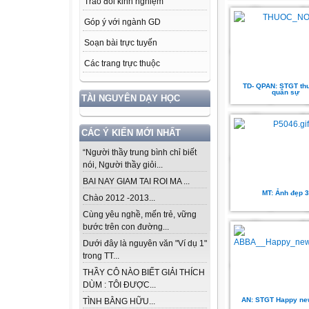
Trao đổi kinh nghiệm
Góp ý với ngành GD
Soạn bài trực tuyến
Các trang trực thuộc
TD- QPAN: STGT th
quân sự
TÀI NGUYÊN DẠY HỌC
CÁC Ý KIẾN MỚI NHẤT
“Người thầy trung bình chỉ biết
nói, Người thầy giỏi...
BAI NAY GIAM TAI ROI MA ...
MT: Ảnh đẹp 3
Chào 2012 -2013...
Cùng yêu nghề, mến trẻ, vững
bước trên con đường...
Dưới đây là nguyên văn "Ví dụ 1"
trong TT...
THẦY CÔ NÀO BIẾT GIẢI THÍCH
DÙM : TÔI ĐƯỢC...
AN: STGT Happy ne
TÌNH BẰNG HỮU...