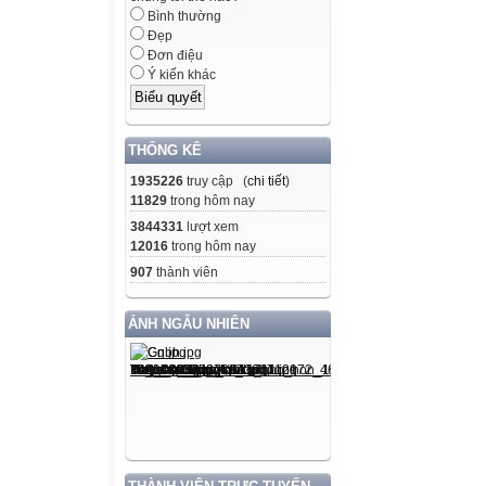
Bình thường
Đẹp
Đơn điệu
Ý kiến khác
THỐNG KÊ
1935226
truy cập (
chi tiết
)
11829
trong hôm nay
3844331
lượt xem
12016
trong hôm nay
907
thành viên
ẢNH NGẪU NHIÊN