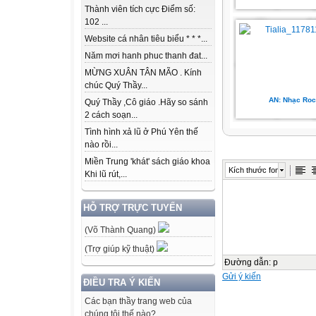
Thành viên tích cực Điểm số:
102 ...
Website cá nhân tiêu biểu * * *...
Năm mơi hanh phuc thanh đat...
MỪNG XUÂN TÂN MÃO . Kính
chúc Quý Thầy...
AN: Nhạc Roc
Quý Thầy ,Cô giáo .Hãy so sánh
2 cách soạn...
Tình hình xả lũ ở Phú Yên thế
nào rồi...
Miền Trung 'khát' sách giáo khoa
Kích thước font
Khi lũ rút,...
HỖ TRỢ TRỰC TUYẾN
(Võ Thành Quang)
(Trợ giúp kỹ thuật)
Đường dẫn
:
p
Gửi ý kiến
ĐIỀU TRA Ý KIẾN
Các bạn thầy trang web của
chúng tôi thế nào?