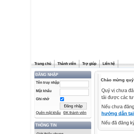
Trang chủ
Thành viên
Trợ giúp
Liên hệ
ĐĂNG NHẬP
Chào mừng quý v
Tên truy nhập
Quý vị chưa đă
Mật khẩu
tải được các tư
Ghi nhớ
Nếu chưa đăng
Quên mật khẩu
ĐK thành viên
hướng dẫn tại
Nếu đã đăng ký 
THÔNG TIN