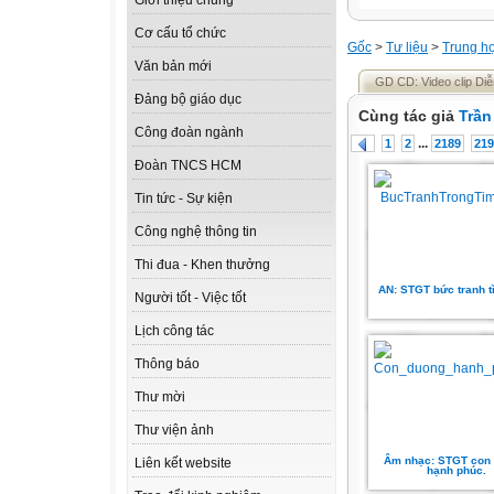
Giới thiệu chung
Cơ cấu tổ chức
Gốc
>
Tư liệu
>
Trung h
Văn bản mới
GD CD: Video clip Diễ
Đảng bộ giáo dục
Cùng tác giả
Trần
Công đoàn ngành
...
1
2
2189
219
Đoàn TNCS HCM
Tin tức - Sự kiện
Công nghệ thông tin
Thi đua - Khen thưởng
AN: STGT bức tranh t
Người tốt - Việc tốt
Lịch công tác
Thông báo
Thư mời
Thư viện ảnh
Âm nhạc: STGT con
Liên kết website
hạnh phúc.