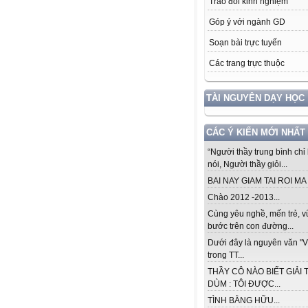
Trao đổi kinh nghiệm
Góp ý với ngành GD
Soạn bài trực tuyến
Các trang trực thuộc
TÀI NGUYÊN DẠY HỌC
CÁC Ý KIẾN MỚI NHẤT
“Người thầy trung bình chỉ 
nói, Người thầy giỏi...
BAI NAY GIAM TAI ROI MA .
Chào 2012 -2013...
Cùng yêu nghề, mến trẻ, 
bước trên con đường...
Dưới đây là nguyên văn "V
trong TT...
THẦY CÔ NÀO BIẾT GIẢI 
DÙM : TÔI ĐƯỢC...
TÌNH BẰNG HỮU...