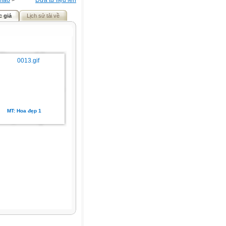
khảo
>
Đưa tư liệu lên
c giả
Lịch sử tải về
MT: Hoa đẹp 1