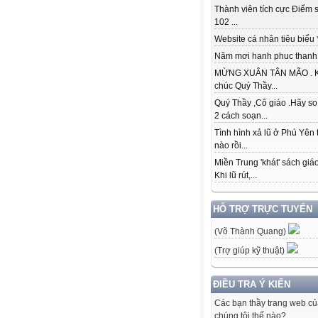
Thành viên tích cực Điểm s
102 ...
Website cá nhân tiêu biểu * 
Năm mơi hanh phuc thanh đ
MỪNG XUÂN TÂN MÃO . K
chúc Quý Thầy...
Quý Thầy ,Cô giáo .Hãy so
2 cách soạn...
Tình hình xả lũ ở Phú Yên 
nào rồi...
Miền Trung 'khát' sách giá
Khi lũ rút,...
HỖ TRỢ TRỰC TUYẾN
(Võ Thành Quang)
(Trợ giúp kỹ thuật)
ĐIỀU TRA Ý KIẾN
Các bạn thầy trang web c
chúng tôi thế nào?