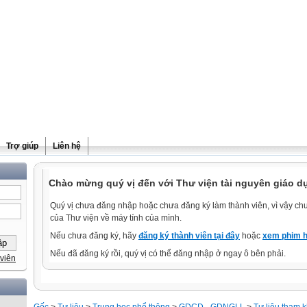
Trợ giúp
Liên hệ
Chào mừng quý vị đến với Thư viện tài nguyên giáo d
Quý vị chưa đăng nhập hoặc chưa đăng ký làm thành viên, vì vậy chưa
của Thư viện về máy tính của mình.
Nếu chưa đăng ký, hãy
đăng ký thành viên tại đây
hoặc
xem phim h
Nếu đã đăng ký rồi, quý vị có thể đăng nhập ở ngay ô bên phải.
viên