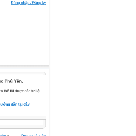
Đăng nhập / Đăng ký
ục Phú Yên.
 thể tải được các tư liệu
ướng dẫn tại đây