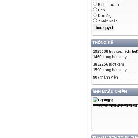
Bình thường
Đẹp
Đơn điệu
Ý kiến khác
THỐNG KÊ
1923338
truy cập (
chi tiết
1460
trong hôm nay
3832256
lượt xem
1590
trong hôm nay
907
thành viên
ẢNH NGẪU NHIÊN