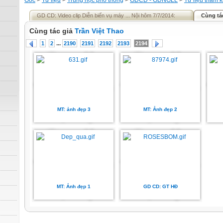
Gốc
>
Tư liệu
>
Trung học phổ thông
>
GDCD - GDNGLL
>
Tư liệu tham 
GD CD: Video clip Diễn biến vụ máy ... Nội hôm 7/7/2014:
Cùng tá
Cùng tác giả
Trần Việt Thao
...
1
2
2190
2191
2192
2193
2194
MT: ảnh đẹp 3
MT: Ảnh đẹp 2
MT: Ảnh đẹp 1
GD CD: GT HĐ