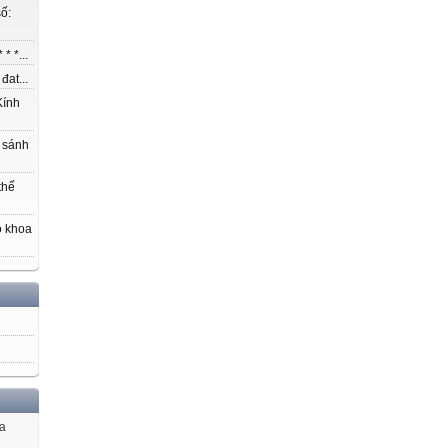
ố:
* *...
at...
ính
 sánh
thế
o khoa
ủa