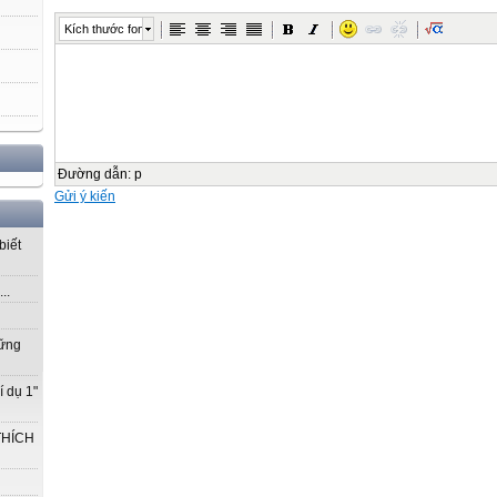
Kích thước font
Đường dẫn
:
p
Gửi ý kiến
biết
..
vững
í dụ 1"
THÍCH