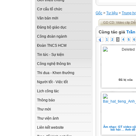
Giới thiệu chung
Cơ cấu tổ chức
Gốc
>
Tư liệu
>
Trung h
Văn bản mới
GD CD: Video clip Diễ
Đảng bộ giáo dục
Cùng tác giả
Trần
Công đoàn ngành
1
2
3
4
5
6
Đoàn TNCS HCM
Tin tức - Sự kiện
Công nghệ thông tin
Thi đua - Khen thưởng
Đã bị xóa
Người tốt - Việc tốt
Lịch công tác
Thông báo
Thư mời
Thư viện ảnh
Âm nhạc: GT video cl
Liên kết website
bài hát ... Anh dễ