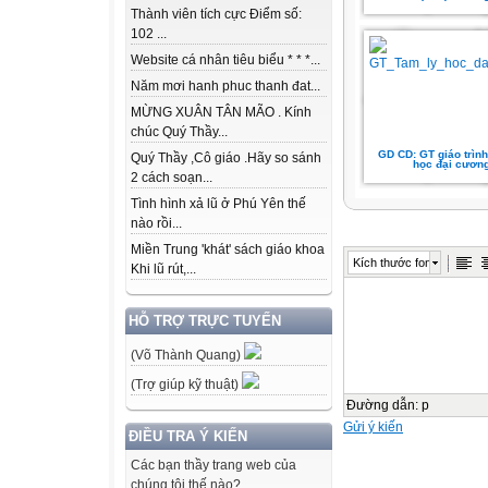
Thành viên tích cực Điểm số:
102 ...
Website cá nhân tiêu biểu * * *...
Năm mơi hanh phuc thanh đat...
MỪNG XUÂN TÂN MÃO . Kính
chúc Quý Thầy...
GD CD: GT giáo trình
Quý Thầy ,Cô giáo .Hãy so sánh
học đại cươn
2 cách soạn...
Tình hình xả lũ ở Phú Yên thế
nào rồi...
Miền Trung 'khát' sách giáo khoa
Kích thước font
Khi lũ rút,...
HỖ TRỢ TRỰC TUYẾN
(Võ Thành Quang)
(Trợ giúp kỹ thuật)
Đường dẫn
:
p
Gửi ý kiến
ĐIỀU TRA Ý KIẾN
Các bạn thầy trang web của
chúng tôi thế nào?