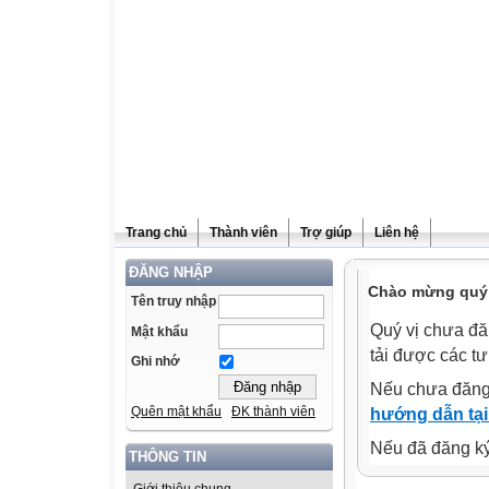
Trang chủ
Thành viên
Trợ giúp
Liên hệ
ĐĂNG NHẬP
Chào mừng quý v
Tên truy nhập
Quý vị chưa đă
Mật khẩu
tải được các tư
Ghi nhớ
Nếu chưa đăng
Quên mật khẩu
ĐK thành viên
hướng dẫn tại
Nếu đã đăng ký 
THÔNG TIN