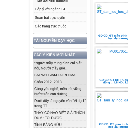
Trao đổi kinh nghiệm
Góp ý với ngành GD
Soạn bài trực tuyến
Các trang trực thuộc
GD CD: GT giáo trình 
học đại cươn
TÀI NGUYÊN DẠY HỌC
CÁC Ý KIẾN MỚI NHẤT
“Người thầy trung bình chỉ biết
nói, Người thầy giỏi...
BAI NAY GIAM TAI ROI MA ...
GD CD: GT KH TK cuô
Chào 2012 -2013...
động ... Lê Hữu Lậ
Cùng yêu nghề, mến trẻ, vững
bước trên con đường...
Dưới đây là nguyên văn "Ví dụ 1"
trong TT...
THẦY CÔ NÀO BIẾT GIẢI THÍCH
DÙM : TÔI ĐƯỢC...
GD CD: GT giáo trình
TÌNH BẰNG HỮU...
học đại cươn