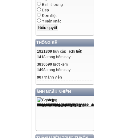
Bình thường
Đẹp
Đơn điệu
Ý kiến khác
THỐNG KÊ
1921809
truy cập (
chi tiết
)
1418
trong hôm nay
3830590
lượt xem
1498
trong hôm nay
907
thành viên
ẢNH NGẪU NHIÊN