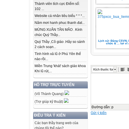
Thành viên tích cực Điểm số:
102 ...
Website cá nhân tiêu biểu * * *...
Năm mơi hanh phuc thanh đat...
MỪNG XUÂN TÂN MÃO . Kính
chúc Quý Thầy...
Lịch sử: Đảng CSVN- N
Quý Thầy ,Cô giáo .Hãy so sánh
chức & ... lợi vĩ 
2 cách soạn...
Tình hình xả lũ ở Phú Yên thế
nào rồi...
Miền Trung 'khát' sách giáo khoa
Kích thước font
Khi lũ rút,...
HỖ TRỢ TRỰC TUYẾN
(Võ Thành Quang)
(Trợ giúp kỹ thuật)
Đường dẫn
:
p
Gửi ý kiến
ĐIỀU TRA Ý KIẾN
Các bạn thầy trang web của
chúng tôi thế nào?