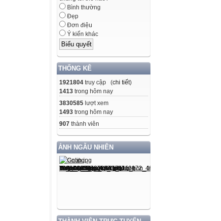
Bình thường
Đẹp
Đơn điệu
Ý kiến khác
THỐNG KÊ
1921804
truy cập (
chi tiết
)
1413
trong hôm nay
3830585
lượt xem
1493
trong hôm nay
907
thành viên
ẢNH NGẪU NHIÊN