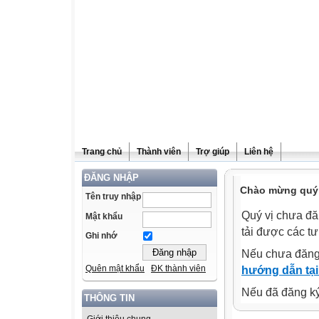
Trang chủ
Thành viên
Trợ giúp
Liên hệ
ĐĂNG NHẬP
Chào mừng quý v
Tên truy nhập
Quý vị chưa đă
Mật khẩu
tải được các tư
Ghi nhớ
Nếu chưa đăng
Quên mật khẩu
ĐK thành viên
hướng dẫn tại
Nếu đã đăng ký 
THÔNG TIN