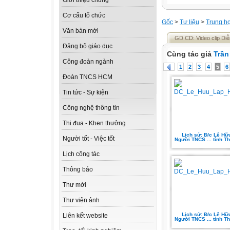
Giới thiệu chung
Cơ cấu tổ chức
Gốc
>
Tư liệu
>
Trung h
Văn bản mới
GD CD: Video clip Diễ
Đảng bộ giáo dục
Cùng tác giả
Trần
Công đoàn ngành
1
2
3
4
5
6
Đoàn TNCS HCM
Tin tức - Sự kiện
Công nghệ thông tin
Thi đua - Khen thưởng
Lịch sử: Đ/c Lê Hữ
Người tốt - Việc tốt
Người TNCS ... tỉnh T
Lịch công tác
Thông báo
Thư mời
Thư viện ảnh
Lịch sử: Đ/c Lê Hữ
Liên kết website
Người TNCS ... tỉnh T