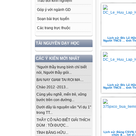
Trao đổi kinh nghiệm
Góp ý với ngành GD
Soạn bài trực tuyến
Các trang trực thuộc
Lịch sử: Đ/c Lê Hữ
Người TNCS ... tỉnh T
TÀI NGUYÊN DẠY HỌC
CÁC Ý KIẾN MỚI NHẤT
“Người thầy trung bình chỉ biết
nói, Người thầy giỏi...
BAI NAY GIAM TAI ROI MA ...
Lịch sử: Đ/c Lê Hữ
Chào 2012 -2013...
Người TNCS ... tỉnh T
Cùng yêu nghề, mến trẻ, vững
bước trên con đường...
Dưới đây là nguyên văn "Ví dụ 1"
trong TT...
THẦY CÔ NÀO BIẾT GIẢI THÍCH
DÙM : TÔI ĐƯỢC...
Lịch sử: Đảng CSVN- N
TÌNH BẰNG HỮU...
chức & ... lợi vĩ 