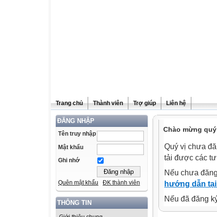
Trang chủ
Thành viên
Trợ giúp
Liên hệ
ĐĂNG NHẬP
Chào mừng quý v
Tên truy nhập
Quý vị chưa đă
Mật khẩu
tải được các tư
Ghi nhớ
Nếu chưa đăng
Quên mật khẩu
ĐK thành viên
hướng dẫn tại
Nếu đã đăng ký 
THÔNG TIN