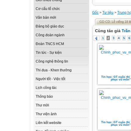
Giới thiệu chung
Cơ cấu tổ chức
Gốc
>
Tư liệu
>
Trung h
Văn bản mới
GD CD: Lễ viếng 18 liệt
Đảng bộ giáo dục
Cùng tác giả
Trần
Công đoàn ngành
1
2
3
4
5
6
Đoàn TNCS HCM
Tin tức - Sự kiện
Công nghệ thông tin
Thi đua - Khen thưởng
Tin học: GT cuộc thi
Người tốt - Việc tốt
phục vũ môn”
Lịch công tác
Thông báo
Thư mời
Thư viện ảnh
Tin học: GT cuộc thi
Liên kết website
phục vũ môn”