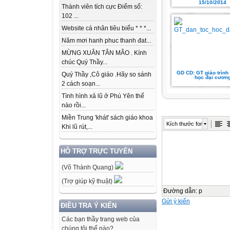
15/10/2014
Thành viên tích cực Điểm số:
102 ...
Website cá nhân tiêu biểu * * *...
Năm mơi hanh phuc thanh đat...
MỪNG XUÂN TÂN MÃO . Kính
chúc Quý Thầy...
GD CD: GT giáo trình 
Quý Thầy ,Cô giáo .Hãy so sánh
học đại cươn
2 cách soạn...
Tình hình xả lũ ở Phú Yên thế
nào rồi...
Miền Trung 'khát' sách giáo khoa
Kích thước font
Khi lũ rút,...
HỖ TRỢ TRỰC TUYẾN
(Võ Thành Quang)
(Trợ giúp kỹ thuật)
Đường dẫn
:
p
Gửi ý kiến
ĐIỀU TRA Ý KIẾN
Các bạn thầy trang web của
chúng tôi thế nào?