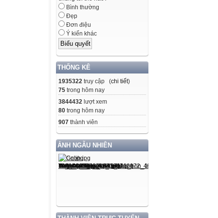
Bình thường
Đẹp
Đơn điệu
Ý kiến khác
THỐNG KÊ
1935322
truy cập (
chi tiết
)
75
trong hôm nay
3844432
lượt xem
80
trong hôm nay
907
thành viên
ẢNH NGẪU NHIÊN