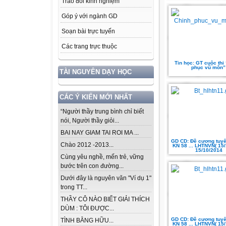
Trao đổi kinh nghiệm
Góp ý với ngành GD
Soạn bài trực tuyến
Các trang trực thuộc
Tin học: GT cuộc thi
phục vũ môn”
TÀI NGUYÊN DẠY HỌC
CÁC Ý KIẾN MỚI NHẤT
“Người thầy trung bình chỉ biết
nói, Người thầy giỏi...
BAI NAY GIAM TAI ROI MA ...
GD CD: Đề cương tuyê
Chào 2012 -2013...
KN 58 ... LHTNVN( 15
15/10/2014
Cùng yêu nghề, mến trẻ, vững
bước trên con đường...
Dưới đây là nguyên văn "Ví dụ 1"
trong TT...
THẦY CÔ NÀO BIẾT GIẢI THÍCH
DÙM : TÔI ĐƯỢC...
GD CD: Đề cương tuyê
TÌNH BẰNG HỮU...
KN 58 ... LHTNVN( 15