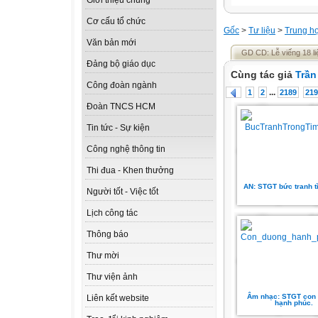
Giới thiệu chung
Cơ cấu tổ chức
Gốc
>
Tư liệu
>
Trung h
Văn bản mới
GD CD: Lễ viếng 18 liệt
Đảng bộ giáo dục
Cùng tác giả
Trần
Công đoàn ngành
...
1
2
2189
219
Đoàn TNCS HCM
Tin tức - Sự kiện
Công nghệ thông tin
Thi đua - Khen thưởng
AN: STGT bức tranh t
Người tốt - Việc tốt
Lịch công tác
Thông báo
Thư mời
Thư viện ảnh
Âm nhạc: STGT con
Liên kết website
hạnh phúc.