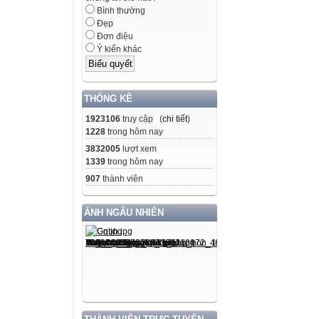
Bình thường
Đẹp
Đơn điệu
Ý kiến khác
THỐNG KÊ
1923106
truy cập (
chi tiết
)
1228
trong hôm nay
3832005
lượt xem
1339
trong hôm nay
907
thành viên
ẢNH NGẪU NHIÊN