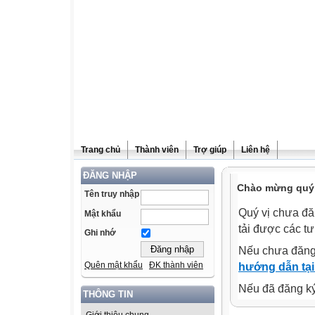
Trang chủ
Thành viên
Trợ giúp
Liên hệ
ĐĂNG NHẬP
Chào mừng quý v
Tên truy nhập
Quý vị chưa đă
Mật khẩu
tải được các tư
Ghi nhớ
Nếu chưa đăng
Quên mật khẩu
ĐK thành viên
hướng dẫn tại
Nếu đã đăng ký 
THÔNG TIN