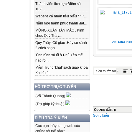
Thành viên tích cực Điểm số:
102 ...
Website cá nhân tiêu biểu * * *...
Năm mơi hanh phuc thanh đat...
MỪNG XUÂN TÂN MÃO . Kính
chúc Quý Thầy...
AN: Nhạc Roc
Quý Thầy ,Cô giáo .Hãy so sánh
2 cách soạn...
Tình hình xả lũ ở Phú Yên thế
nào rồi...
Miền Trung 'khát' sách giáo khoa
Kích thước font
Khi lũ rút,...
HỖ TRỢ TRỰC TUYẾN
(Võ Thành Quang)
(Trợ giúp kỹ thuật)
Đường dẫn
:
p
Gửi ý kiến
ĐIỀU TRA Ý KIẾN
Các bạn thầy trang web của
chúng tôi thế nào?