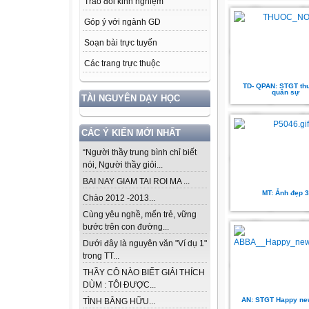
Trao đổi kinh nghiệm
Góp ý với ngành GD
Soạn bài trực tuyến
Các trang trực thuộc
TD- QPAN: STGT th
quân sự
TÀI NGUYÊN DẠY HỌC
CÁC Ý KIẾN MỚI NHẤT
“Người thầy trung bình chỉ biết
nói, Người thầy giỏi...
BAI NAY GIAM TAI ROI MA ...
MT: Ảnh đẹp 3
Chào 2012 -2013...
Cùng yêu nghề, mến trẻ, vững
bước trên con đường...
Dưới đây là nguyên văn "Ví dụ 1"
trong TT...
THẦY CÔ NÀO BIẾT GIẢI THÍCH
DÙM : TÔI ĐƯỢC...
AN: STGT Happy ne
TÌNH BẰNG HỮU...