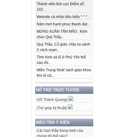
Thành viên tích cực Điểm số:
102 ...
Website cá nhân tiêu biểu * * *...
Năm mơi hanh phuc thanh đat...
MỪNG XUÂN TÂN MÃO . Kính
chúc Quý Thầy...
Quý Thầy ,Cô giáo .Hãy so sánh
2 cách soạn...
Tình hình xả lũ ở Phú Yên thế
nào rồi...
Miền Trung 'khát' sách giáo khoa
Khi lũ rút,...
HỖ TRỢ TRỰC TUYẾN
(Võ Thành Quang)
(Trợ giúp kỹ thuật)
ĐIỀU TRA Ý KIẾN
Các bạn thầy trang web của
chúng tôi thế nào?