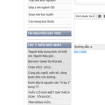
Trao đổi kinh nghiệm
Góp ý với ngành GD
Soạn bài trực tuyến
Kích thước font
Các trang trực thuộc
TÀI NGUYÊN DẠY HỌC
CÁC Ý KIẾN MỚI NHẤT
Đường dẫn
:
p
Gửi ý kiến
“Người thầy trung bình chỉ biết
nói, Người thầy giỏi...
BAI NAY GIAM TAI ROI MA ...
Chào 2012 -2013...
Cùng yêu nghề, mến trẻ, vững
bước trên con đường...
Dưới đây là nguyên văn "Ví dụ 1"
trong TT...
THẦY CÔ NÀO BIẾT GIẢI THÍCH
DÙM : TÔI ĐƯỢC...
TÌNH BẰNG HỮU...