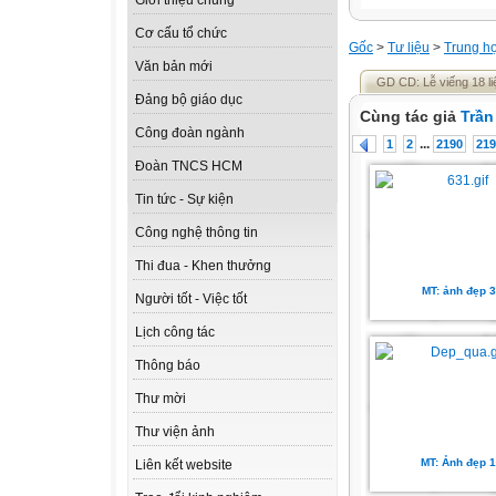
Giới thiệu chung
Cơ cấu tổ chức
Gốc
>
Tư liệu
>
Trung h
Văn bản mới
GD CD: Lễ viếng 18 liệt
Đảng bộ giáo dục
Cùng tác giả
Trần
Công đoàn ngành
...
1
2
2190
219
Đoàn TNCS HCM
Tin tức - Sự kiện
Công nghệ thông tin
Thi đua - Khen thưởng
MT: ảnh đẹp 3
Người tốt - Việc tốt
Lịch công tác
Thông báo
Thư mời
Thư viện ảnh
MT: Ảnh đẹp 1
Liên kết website