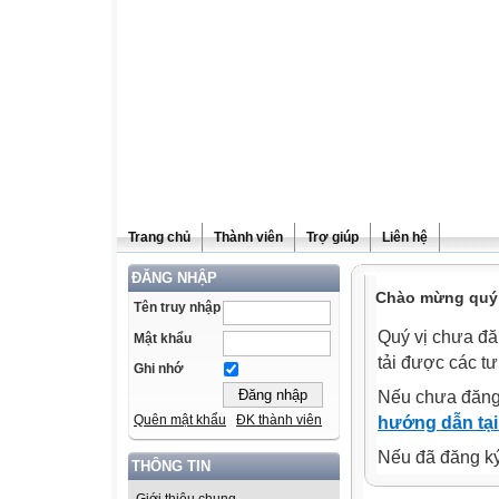
Trang chủ
Thành viên
Trợ giúp
Liên hệ
ĐĂNG NHẬP
Chào mừng quý v
Tên truy nhập
Quý vị chưa đă
Mật khẩu
tải được các tư
Ghi nhớ
Nếu chưa đăng
Quên mật khẩu
ĐK thành viên
hướng dẫn tại
Nếu đã đăng ký 
THÔNG TIN