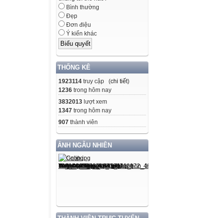
Bình thường
Đẹp
Đơn điệu
Ý kiến khác
THỐNG KÊ
1923114
truy cập (
chi tiết
)
1236
trong hôm nay
3832013
lượt xem
1347
trong hôm nay
907
thành viên
ẢNH NGẪU NHIÊN