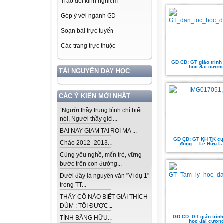
Trao đổi kinh nghiệm
Góp ý với ngành GD
Soạn bài trực tuyến
Các trang trực thuộc
GD CD: GT giáo trình 
học đại cươn
TÀI NGUYÊN DẠY HỌC
CÁC Ý KIẾN MỚI NHẤT
“Người thầy trung bình chỉ biết
nói, Người thầy giỏi...
BAI NAY GIAM TAI ROI MA ...
GD CD: GT KH TK cuô
Chào 2012 -2013...
động ... Lê Hữu Lậ
Cùng yêu nghề, mến trẻ, vững
bước trên con đường...
Dưới đây là nguyên văn "Ví dụ 1"
trong TT...
THẦY CÔ NÀO BIẾT GIẢI THÍCH
DÙM : TÔI ĐƯỢC...
GD CD: GT giáo trình
TÌNH BẰNG HỮU...
học đại cươn