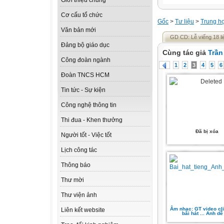
Giới thiệu chung
Cơ cấu tổ chức
Gốc
>
Tư liệu
>
Trung h
Văn bản mới
GD CD: Lễ viếng 18 liệt
Đảng bộ giáo dục
Cùng tác giả
Trần
Công đoàn ngành
1
2
3
4
5
6
Đoàn TNCS HCM
Tin tức - Sự kiện
Công nghệ thông tin
Thi đua - Khen thưởng
Đã bị xóa
Người tốt - Việc tốt
Lịch công tác
Thông báo
Thư mời
Thư viện ảnh
Âm nhạc: GT video cl
Liên kết website
bài hát ... Anh dễ