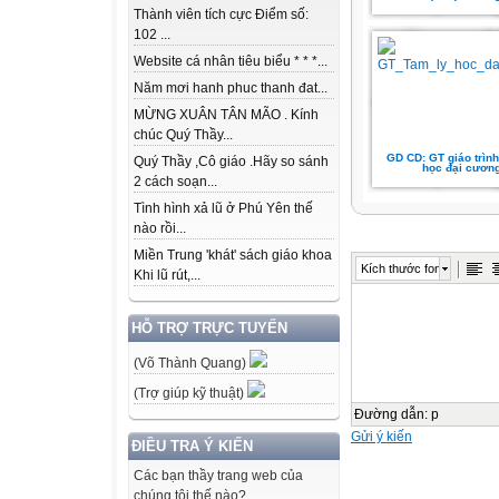
Thành viên tích cực Điểm số:
102 ...
Website cá nhân tiêu biểu * * *...
Năm mơi hanh phuc thanh đat...
MỪNG XUÂN TÂN MÃO . Kính
chúc Quý Thầy...
GD CD: GT giáo trình
Quý Thầy ,Cô giáo .Hãy so sánh
học đại cươn
2 cách soạn...
Tình hình xả lũ ở Phú Yên thế
nào rồi...
Miền Trung 'khát' sách giáo khoa
Kích thước font
Khi lũ rút,...
HỖ TRỢ TRỰC TUYẾN
(Võ Thành Quang)
(Trợ giúp kỹ thuật)
Đường dẫn
:
p
Gửi ý kiến
ĐIỀU TRA Ý KIẾN
Các bạn thầy trang web của
chúng tôi thế nào?