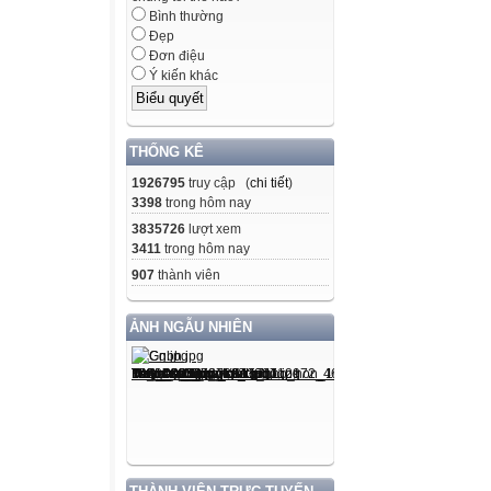
Bình thường
Đẹp
Đơn điệu
Ý kiến khác
THỐNG KÊ
1926795
truy cập (
chi tiết
)
3398
trong hôm nay
3835726
lượt xem
3411
trong hôm nay
907
thành viên
ẢNH NGẪU NHIÊN