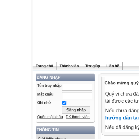
Trang chủ
Thành viên
Trợ giúp
Liên hệ
ĐĂNG NHẬP
Chào mừng quý v
Tên truy nhập
Quý vị chưa đă
Mật khẩu
tải được các tư
Ghi nhớ
Nếu chưa đăng
Quên mật khẩu
ĐK thành viên
hướng dẫn tại
Nếu đã đăng ký 
THÔNG TIN