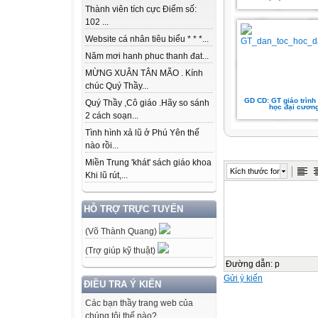
Thành viên tích cực Điểm số:
102 ...
Website cá nhân tiêu biểu * * *...
Năm mơi hanh phuc thanh đat...
MỪNG XUÂN TÂN MÃO . Kính
chúc Quý Thầy...
GD CD: GT giáo trình 
Quý Thầy ,Cô giáo .Hãy so sánh
học đại cươn
2 cách soạn...
Tình hình xả lũ ở Phú Yên thế
nào rồi...
Miền Trung 'khát' sách giáo khoa
Kích thước font
Khi lũ rút,...
HỖ TRỢ TRỰC TUYẾN
(Võ Thành Quang)
(Trợ giúp kỹ thuật)
Đường dẫn
:
p
Gửi ý kiến
ĐIỀU TRA Ý KIẾN
Các bạn thầy trang web của
chúng tôi thế nào?