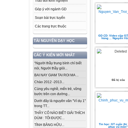
Trao đổi kinh nghiệm
Góp ý với ngành GD
Soạn bài trực tuyến
Các trang trực thuộc
GD CD: Video clip GT
hùng ... Nguyễn Văn
TÀI NGUYÊN DẠY HỌC
CÁC Ý KIẾN MỚI NHẤT
“Người thầy trung bình chỉ biết
nói, Người thầy giỏi...
BAI NAY GIAM TAI ROI MA ...
Đã bị xóa
Chào 2012 -2013...
Cùng yêu nghề, mến trẻ, vững
bước trên con đường...
Dưới đây là nguyên văn "Ví dụ 1"
trong TT...
THẦY CÔ NÀO BIẾT GIẢI THÍCH
DÙM : TÔI ĐƯỢC...
Tin học: GT cuộc thi
TÌNH BẰNG HỮU...
phục vũ môn”