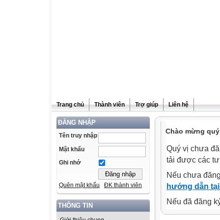
Trang chủ
Thành viên
Trợ giúp
Liên hệ
ĐĂNG NHẬP
Chào mừng quý v
Tên truy nhập
Quý vị chưa đă
Mật khẩu
tải được các tư
Ghi nhớ
Nếu chưa đăng
Quên mật khẩu
ĐK thành viên
hướng dẫn tại
Nếu đã đăng ký 
THÔNG TIN