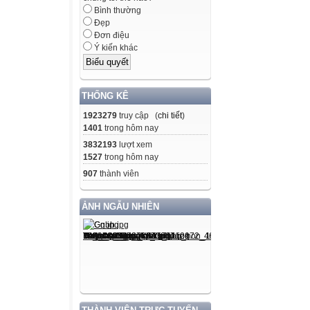
Bình thường
Đẹp
Đơn điệu
Ý kiến khác
THỐNG KÊ
1923279
truy cập (
chi tiết
)
1401
trong hôm nay
3832193
lượt xem
1527
trong hôm nay
907
thành viên
ẢNH NGẪU NHIÊN