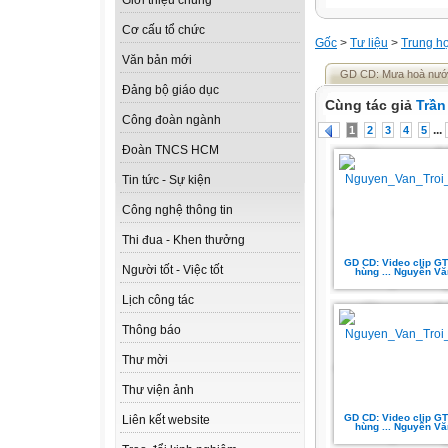
Giới thiệu chung
Cơ cấu tổ chức
Gốc
>
Tư liệu
>
Trung h
Văn bản mới
GD CD: Mưa hoà nước 
Đảng bộ giáo dục
Cùng tác giả
Trần
Công đoàn ngành
...
1
2
3
4
5
Đoàn TNCS HCM
Tin tức - Sự kiện
Công nghệ thông tin
Thi đua - Khen thưởng
GD CD: Video clip GT
Người tốt - Việc tốt
hùng ... Nguyễn Văn
Lịch công tác
Thông báo
Thư mời
Thư viện ảnh
GD CD: Video clip GT
Liên kết website
hùng ... Nguyễn Văn