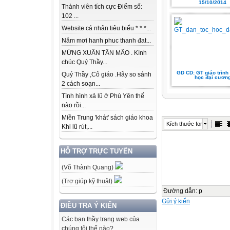
15/10/2014
Thành viên tích cực Điểm số:
102 ...
Website cá nhân tiêu biểu * * *...
Năm mơi hanh phuc thanh đat...
MỪNG XUÂN TÂN MÃO . Kính
chúc Quý Thầy...
GD CD: GT giáo trình 
Quý Thầy ,Cô giáo .Hãy so sánh
học đại cươn
2 cách soạn...
Tình hình xả lũ ở Phú Yên thế
nào rồi...
Miền Trung 'khát' sách giáo khoa
Kích thước font
Khi lũ rút,...
HỖ TRỢ TRỰC TUYẾN
(Võ Thành Quang)
(Trợ giúp kỹ thuật)
Đường dẫn
:
p
Gửi ý kiến
ĐIỀU TRA Ý KIẾN
Các bạn thầy trang web của
chúng tôi thế nào?