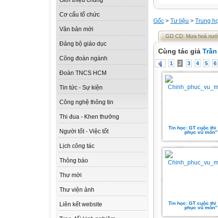
Giới thiệu chung
Cơ cấu tổ chức
Gốc
>
Tư liệu
>
Trung h
Văn bản mới
GD CD: Mưa hoà nước 
Đảng bộ giáo dục
Cùng tác giả
Trần
Công đoàn ngành
1
2
3
4
5
6
Đoàn TNCS HCM
Tin tức - Sự kiện
Công nghệ thông tin
Thi đua - Khen thưởng
Tin học: GT cuộc thi
Người tốt - Việc tốt
phục vũ môn”
Lịch công tác
Thông báo
Thư mời
Thư viện ảnh
Tin học: GT cuộc thi
Liên kết website
phục vũ môn”