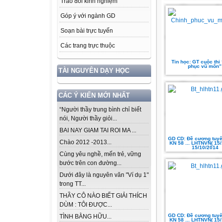
Trao đổi kinh nghiệm
Góp ý với ngành GD
Soạn bài trực tuyến
Các trang trực thuộc
Tin học: GT cuộc thi
phục vũ môn”
TÀI NGUYÊN DẠY HỌC
CÁC Ý KIẾN MỚI NHẤT
“Người thầy trung bình chỉ biết
nói, Người thầy giỏi...
BAI NAY GIAM TAI ROI MA ...
GD CD: Đề cương tuyê
Chào 2012 -2013...
KN 58 ... LHTNVN( 15
15/10/2014
Cùng yêu nghề, mến trẻ, vững
bước trên con đường...
Dưới đây là nguyên văn "Ví dụ 1"
trong TT...
THẦY CÔ NÀO BIẾT GIẢI THÍCH
DÙM : TÔI ĐƯỢC...
GD CD: Đề cương tuyê
TÌNH BẰNG HỮU...
KN 58 ... LHTNVN( 15