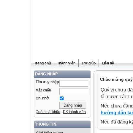
Trang chủ
Thành viên
Trợ giúp
Liên hệ
ĐĂNG NHẬP
Chào mừng quý v
Tên truy nhập
Quý vị chưa đă
Mật khẩu
tải được các tư
Ghi nhớ
Nếu chưa đăng
Quên mật khẩu
ĐK thành viên
hướng dẫn tại
Nếu đã đăng ký 
THÔNG TIN