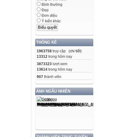
Bình thường
Đẹp
Đơn điệu
Ý kiến khác
THỐNG KÊ
1963758
truy cập (
chi tiết
)
13312
trong hôm nay
3873323
lượt xem
13614
trong hôm nay
907
thành viên
ẢNH NGẪU NHIÊN