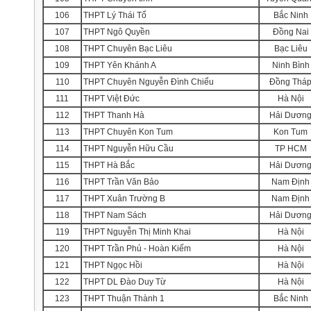
106
THPT Lý Thái Tổ
Bắc Ninh
107
THPT Ngô Quyền
Đồng Nai
108
THPT Chuyên Bạc Liêu
Bạc Liêu
109
THPT Yên Khánh A
Ninh Bình
110
THPT Chuyên Nguyễn Đình Chiểu
Đồng Thá
111
THPT Việt Đức
Hà Nội
112
THPT Thanh Hà
Hải Dươn
113
THPT Chuyên Kon Tum
Kon Tum
114
THPT Nguyễn Hữu Cầu
TP HCM
115
THPT Hà Bắc
Hải Dươn
116
THPT Trần Văn Bảo
Nam Định
117
THPT Xuân Trường B
Nam Định
118
THPT Nam Sách
Hải Dươn
119
THPT Nguyễn Thị Minh Khai
Hà Nội
120
THPT Trần Phú - Hoàn Kiếm
Hà Nội
121
THPT Ngọc Hồi
Hà Nội
122
THPT DL Đào Duy Từ
Hà Nội
123
THPT Thuận Thành 1
Bắc Ninh