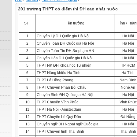
Gốc
>
Bài viết
>
Trao đổi kinh nghiệm
>
201 trường THPT có điểm thi ĐH cao nhất nước
STT
Tên trường
Tỉnh / Thàn
1
Chuyên Lý ĐH Quốc gia Hà Nội
Hà Nội
2
Chuyên Toán ĐH Quốc gia Hà Nội
Hà Nội
3
Chuyên Toán Tin ĐH Sư phạm HN
Hà Nội
4
Chuyên Hóa ĐH Quốc gia Hà Nội
Hà Nội
5
THPT NK ĐH Khoa học Tự nhiên
TP HCM
6
THPT Năng khiếu Hà Tĩnh
Hà Tĩnh
7
THPT Lê Hồng Phong
Nam Định
8
THPT Chuyên Phan Bội Châu
Nghệ An
9
Chuyên Sinh ĐH Quốc gia Hà Nội
Hà Nội
10
THPT Chuyên Vĩnh Phúc
Vĩnh Phúc
11
THPT Hà Nội - Amstecdam
Hà Nội
12
THPT Chuyên Lê Quý Đôn
Đà Nẵng
13
Chuyên ngữ ĐH Ngoại ngữ Quốc gia
Hà Nội
14
THPT Chuyên tỉnh Thái Bình
Thái Bình