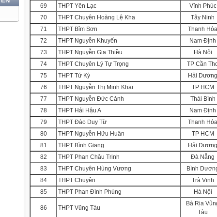
YẾN
69
THPT Yên Lạc
Vĩnh Phúc
70
THPT Chuyên Hoàng Lệ Kha
Tây Ninh
71
THPT Bỉm Sơn
Thanh Hó
72
THPT Nguyễn Khuyến
Nam Định
73
THPT Nguyễn Gia Thiều
Hà Nội
74
THPT Chuyên Lý Tự Trọng
TP Cần Th
75
THPT Tứ Kỳ
Hải Dươn
76
THPT Nguyễn Thị Minh Khai
TP HCM
77
THPT Nguyễn Đức Cảnh
Thái Bình
78
THPT Hải Hậu A
Nam Định
79
THPT Đào Duy Từ
Thanh Hó
80
THPT Nguyễn Hữu Huân
TP HCM
81
THPT Bình Giang
Hải Dươn
82
THPT Phan Châu Trinh
Đà Nẵng
83
THPT Chuyên Hùng Vương
Bình Dươn
84
THPT Chuyên
Trà Vinh
85
THPT Phan Đình Phùng
Hà Nội
Bà Rịa Vũn
86
THPT Vũng Tàu
Tàu