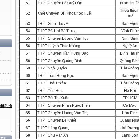
51
THPT Chuyên Lê Quý Đôn
Ninh Thuậ
Thừa thiên
52
Khối Chuyên ĐH Khoa học Huế
Huế
53
THPT Giao Thủy A
Nam Định
54
THPT BC Hai Bà Trưng
Vĩnh Phúc
55
THPT Chuyên Lương Văn Tụy
Ninh Bình
56
THPT Huỳnh Thúc Kháng
Nghệ An
)
57
THPT Chuyên Trần Hưng Đạo
Bình Thuậ
58
THPT Chuyên Quảng Bình
Quảng Bìn
59
THPT Ngô Quyền
Hải Phòng
60
THPT Trần Hưng Đạo
Nam Định
61
THPT Thái Phiên
Hải Phòng
62
THPT Yên Hòa
Hà Nội
63
THPT Bùi Thị Xuân
TP HCM
64
THPT Chuyên Phan Ngọc Hiển
Cà Mau
65
THPT Chuyên Hoàng Văn Thụ
Hòa Bình
66
THPT Chuyên Lê Khiết
Quảng Ngã
67
THPT Hồng Quang
Hải Dươn
68
THPT Chu Văn An
Lạng Sơn