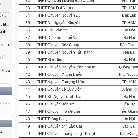
32
THPT Chuyên Lương Văn Chánh
Phú Yên
ố:
33
THPT Trần Đại Nghĩa
TP HCM
34
THPT Chuyên Nguyễn Du
Đắk Lắk
* *...
35
THPT DL Nguyễn Khuyến
TP HCM
at...
36
THPT Chu Văn An
Hà Nội
ính
37
THPT DL Lương Thế Vinh
Hà Nội
 sánh
38
THPT Chuyên Bắc Giang
Bắc Giang
39
THPT Chuyên Nguyễn Tất Thành
Yên Bái
thế
40
THPT Kim Liên
Hà Nội
41
THPT Chuyên Nguyễn Bỉnh Khiêm
Quảng Na
o khoa
42
THPT Chuyên (Năng khiếu)
Thái Nguyê
43
THPT Nguyễn Thượng Hiền
TP HCM
44
THPT Chuyên Lê Quý Đôn
Quảng Trị
45
THPT BC Nguyễn Tất Thành
Hà Nội
46
THPT Chuyên Bến Tre
Bến Tre
47
THPT Chuyên Tiền Giang
Tiền Gian
48
THPT Thăng Long
Hà Nội
49
THPT Chuyên tỉnh Lào Cai
Lào Cai
ủa
50
THPT Chuyên Thăng Long - Đà lạt
Lâm Đồng