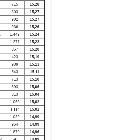
715
15,28
803
15,27
a
902
15,27
936
15,26
a
1.449
15,24
1.277
15,22
g
857
15,20
423
15,19
g
939
15,13
543
15,11
713
15,10
g
693
15,06
813
15,04
1.063
15,02
1.114
15,02
1.039
14,99
a
954
14,99
1.879
14,96
ng
591
14,89