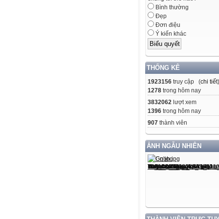
Bình thường
Đẹp
Đơn điệu
Ý kiến khác
THỐNG KÊ
1923156
truy cập (
chi tiết
1278
trong hôm nay
3832062
lượt xem
1396
trong hôm nay
907
thành viên
ẢNH NGẪU NHIÊN