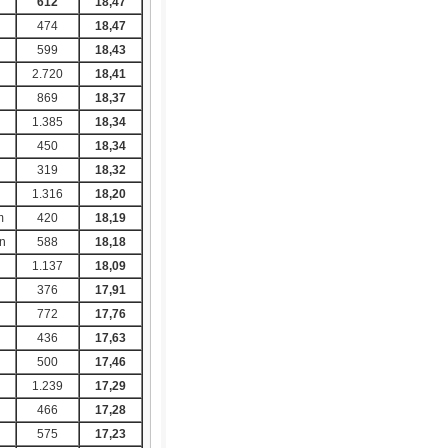
612
18,47
474
18,47
599
18,43
2.720
18,41
869
18,37
1.385
18,34
450
18,34
319
18,32
1.316
18,20
m
420
18,19
n
588
18,18
1.137
18,09
376
17,91
772
17,76
436
17,63
g
500
17,46
1.239
17,29
466
17,28
575
17,23