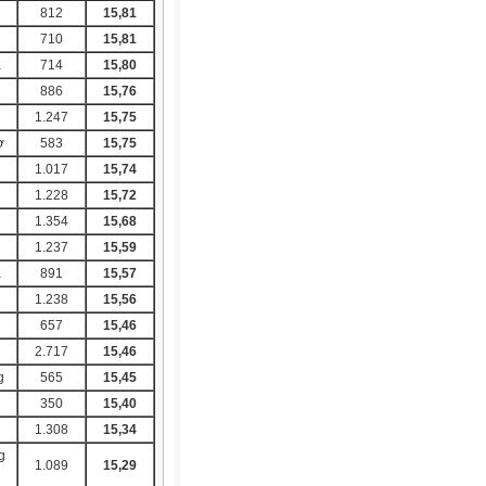
812
15,81
710
15,81
a
714
15,80
886
15,76
1.247
15,75
ơ
583
15,75
g
1.017
15,74
1.228
15,72
1.354
15,68
1.237
15,59
a
891
15,57
1.238
15,56
g
657
15,46
2.717
15,46
g
565
15,45
350
15,40
1.308
15,34
g
1.089
15,29