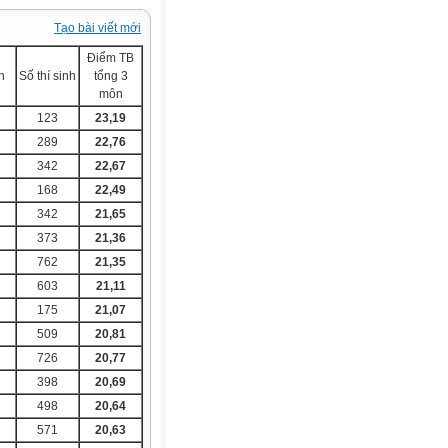
Tạo bài viết mới
Điểm TB
h
Số thí sinh
tổng 3
môn
123
23,19
289
22,76
342
22,67
168
22,49
342
21,65
373
21,36
762
21,35
603
21,11
175
21,07
509
20,81
726
20,77
398
20,69
498
20,64
571
20,63