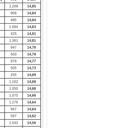
1.209
14,85
909
14,84
485
14,84
1.094
14,83
p
425
14,81
1.361
14,81
g
947
14,79
503
14,78
979
14,77
g
505
14,73
255
14,69
1.102
14,68
g
1.050
14,68
1.075
14,66
1.276
14,64
947
14,64
597
14,62
1.543
14,56