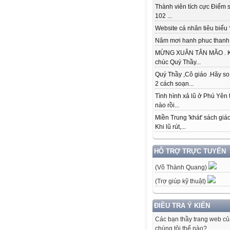
Thành viên tích cực Điểm s
102 ...
Website cá nhân tiêu biểu * 
Năm mơi hanh phuc thanh đ
MỪNG XUÂN TÂN MÃO . K
chúc Quý Thầy...
Quý Thầy ,Cô giáo .Hãy so
2 cách soạn...
Tình hình xả lũ ở Phú Yên 
nào rồi...
Miền Trung 'khát' sách giá
Khi lũ rút,...
HỖ TRỢ TRỰC TUYẾN
(Võ Thành Quang)
(Trợ giúp kỹ thuật)
ĐIỀU TRA Ý KIẾN
Các bạn thầy trang web c
chúng tôi thế nào?