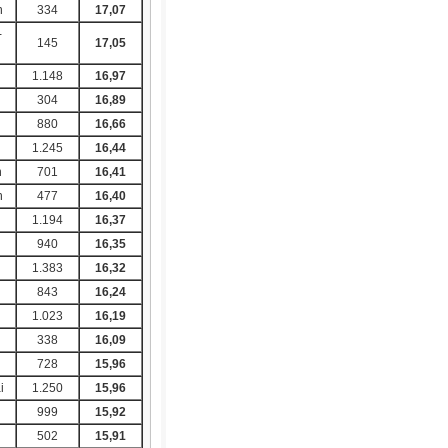
n
334
17,07
-
145
17,05
1.148
16,97
304
16,89
880
16,66
1.245
16,44
n
701
16,41
h
477
16,40
1.194
16,37
940
16,35
1.383
16,32
843
16,24
1.023
16,19
338
16,09
728
15,96
i
1.250
15,96
g
999
15,92
502
15,91