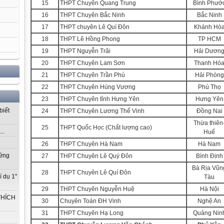
15
THPT Chuyên Quang Trung
Bình Phướ
16
THPT Chuyên Bắc Ninh
Bắc Ninh
17
THPT chuyên Lê Quí Đôn
Khánh Hò
18
THPT Lê Hồng Phong
TP HCM
19
THPT Nguyễn Trãi
Hải Dươn
20
THPT Chuyên Lam Sơn
Thanh Hó
21
THPT Chuyên Trần Phú
Hải Phòng
22
THPT Chuyên Hùng Vương
Phú Thọ
23
THPT Chuyên tỉnh Hưng Yên
Hưng Yên
biết
24
THPT Chuyên Lương Thế Vinh
Đồng Nai
Thừa thiên
25
THPT Quốc Học (Chất lượng cao)
..
Huế
26
THPT Chuyên Hà Nam
Hà Nam
vững
27
THPT Chuyên Lê Quý Đôn
Bình Định
Bà Rịa Vũn
28
THPT Chuyên Lê Quí Đôn
í dụ 1"
Tàu
29
THPT Chuyên Nguyễn Huệ
Hà Nội
THÍCH
30
Chuyên Toán ĐH Vinh
Nghệ An
31
THPT Chuyên Hạ Long
Quảng Nin