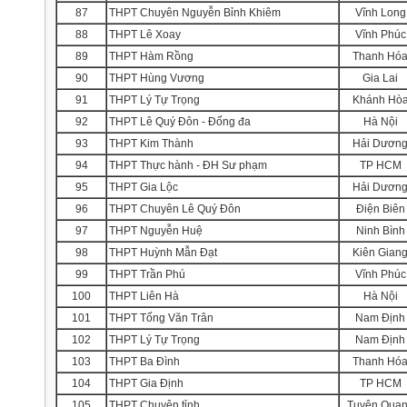
87
THPT Chuyên Nguyễn Bỉnh Khiêm
Vĩnh Long
88
THPT Lê Xoay
Vĩnh Phúc
89
THPT Hàm Rồng
Thanh Hó
90
THPT Hùng Vương
Gia Lai
91
THPT Lý Tự Trọng
Khánh Hò
92
THPT Lê Quý Đôn - Đống đa
Hà Nội
93
THPT Kim Thành
Hải Dươn
94
THPT Thực hành - ĐH Sư phạm
TP HCM
95
THPT Gia Lộc
Hải Dươn
96
THPT Chuyên Lê Quý Đôn
Điện Biên
97
THPT Nguyễn Huệ
Ninh Bình
98
THPT Huỳnh Mẫn Đạt
Kiên Gian
99
THPT Trần Phú
Vĩnh Phúc
100
THPT Liên Hà
Hà Nội
101
THPT Tống Văn Trân
Nam Định
102
THPT Lý Tự Trọng
Nam Định
103
THPT Ba Đình
Thanh Hó
104
THPT Gia Định
TP HCM
105
THPT Chuyên tỉnh
Tuyên Qua