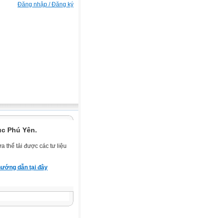
Đăng nhập / Đăng ký
ục Phú Yên.
 thể tải được các tư liệu
ướng dẫn tại đây