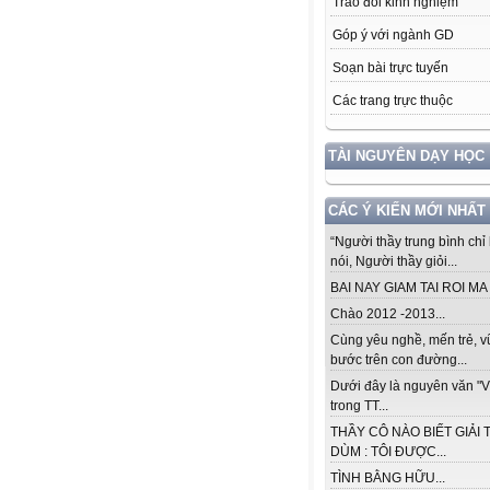
Trao đổi kinh nghiệm
Góp ý với ngành GD
Soạn bài trực tuyến
Các trang trực thuộc
TÀI NGUYÊN DẠY HỌC
CÁC Ý KIẾN MỚI NHẤT
“Người thầy trung bình chỉ 
nói, Người thầy giỏi...
BAI NAY GIAM TAI ROI MA .
Chào 2012 -2013...
Cùng yêu nghề, mến trẻ, 
bước trên con đường...
Dưới đây là nguyên văn "V
trong TT...
THẦY CÔ NÀO BIẾT GIẢI 
DÙM : TÔI ĐƯỢC...
TÌNH BẰNG HỮU...