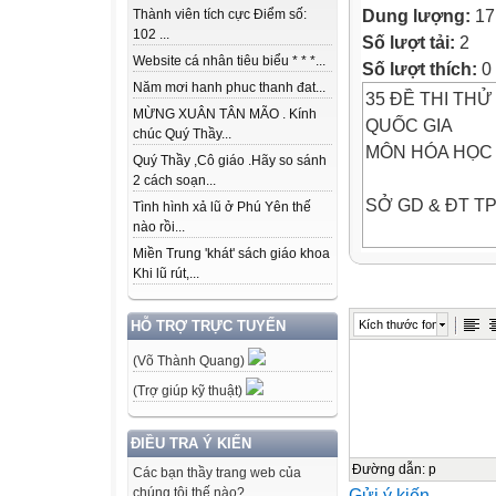
Dung lượng:
17
Thành viên tích cực Điểm số:
102 ...
Số lượt tải:
2
Website cá nhân tiêu biểu * * *...
Số lượt thích:
0
Năm mơi hanh phuc thanh đat...
35 ĐỀ THI THỬ
MỪNG XUÂN TÂN MÃO . Kính
QUỐC GIA
chúc Quý Thầy...
MÔN HÓA HỌC
Quý Thầy ,Cô giáo .Hãy so sánh
2 cách soạn...
SỞ GD & ĐT TP
Tình hình xả lũ ở Phú Yên thế
nào rồi...
Miền Trung 'khát' sách giáo khoa
ĐỀ THI THỬ TH
Khi lũ rút,...
TRƯỜNG THC
Kích thước font
HỖ TRỢ TRỰC TUYẾN
(Võ Thành Quang)
Bài thi: KHOA
(Trợ giúp kỹ thuật)
(Đề thi có 04 tra
ĐIỀU TRA Ý KIẾN
Môn thi thành 
Đường dẫn
:
p
Các bạn thầy trang web của
Gửi ý kiến
chúng tôi thế nào?