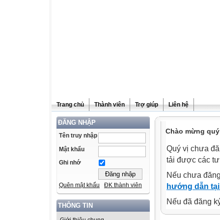
Trang chủ
Thành viên
Trợ giúp
Liên hệ
ĐĂNG NHẬP
Chào mừng quý v
Tên truy nhập
Quý vị chưa đă
Mật khẩu
tải được các tư
Ghi nhớ
Nếu chưa đăng
Quên mật khẩu
ĐK thành viên
hướng dẫn tại
Nếu đã đăng ký 
THÔNG TIN