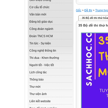
Giới thiệu chung
Cơ cấu tổ chức
Gốc
>
Đề thi
>
Trung họ
Văn bản mới
35 Bộ đề thi thử hó
Đảng bộ giáo dục
35 Bộ đề thi thử
Công đoàn ngành
Đoàn TNCS HCM
Tin tức - Sự kiện
Công nghệ thông tin
Thi đua - Khen thưởng
Người tốt - Việc tốt
Lịch công tác
Thông báo
Thư mời
Thư viện ảnh
Liên kết website