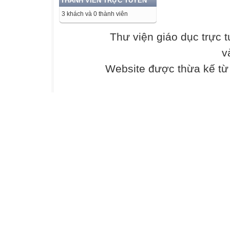
THÀNH VIÊN TRỰC TUYẾN
D. axit acrylic.
3 khách và 0 thành viên
Câu 2: Chất X c
Thư viện giáo dục trực 
dịch NaOH sinh 
v
có công thức ph
A. metyl acrylat.
Website được thừa kế t
B. metyl metacryl
C. metyl axetat.
D. etyl
acrylat. Câu 3: 
A. 6.
B. 2.
C. 3.