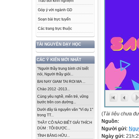
Trao đổi kinh nghiệm
Góp ý với ngành GD
Soạn bài trực tuyến
Các trang trực thuộc
TÀI NGUYÊN DẠY HỌC
CÁC Ý KIẾN MỚI NHẤT
“Người thầy trung bình chỉ biết
nói, Người thầy giỏi...
BAI NAY GIAM TAI ROI MA ...
Chào 2012 -2013...
Cùng yêu nghề, mến trẻ, vững
bước trên con đường...
Dưới đây là nguyên văn "Ví dụ 1"
(
Tài liệu chưa đ
trong TT...
Nguồn:
THẦY CÔ NÀO BIẾT GIẢI THÍCH
Người gửi:
Ngu
DÙM : TÔI ĐƯỢC...
Ngày gửi:
21h:2
TÌNH BẰNG HỮU...