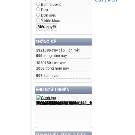
Thời gian làm bà
Bình thường
Đẹp
Họ, tên thí sinh: ........
Đơn điệu
Ý kiến khác
Số báo danh: .............
Cho biết nguyên 
H = 1; Li = 7; C 
THỐNG KÊ
= 32; Cl = 35,5;
1921386
truy cập (
chi tiết
)
K = 39; Ca = 40; 
995
trong hôm nay
Ag = 108; Ba =
3830150
lượt xem
137.
1058
trong hôm nay
907
thành viên
Câu 1: Dung dịc
Vậy X là
ẢNH NGẪU NHIÊN
A. axit axetic.
B. phenol.
C. vinyl axetat.