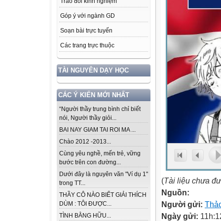
Trao đổi kinh nghiệm
Góp ý với ngành GD
Soạn bài trực tuyến
Các trang trực thuộc
TÀI NGUYÊN DẠY HỌC
CÁC Ý KIẾN MỚI NHẤT
“Người thầy trung bình chỉ biết
nói, Người thầy giỏi...
BAI NAY GIAM TAI ROI MA ...
Chào 2012 -2013...
Cùng yêu nghề, mến trẻ, vững
bước trên con đường...
Dưới đây là nguyên văn "Ví dụ 1"
(
Tài liệu chưa đ
trong TT...
Nguồn:
THẦY CÔ NÀO BIẾT GIẢI THÍCH
Người gửi:
Thảo
DÙM : TÔI ĐƯỢC...
Ngày gửi:
11h:1
TÌNH BẰNG HỮU...