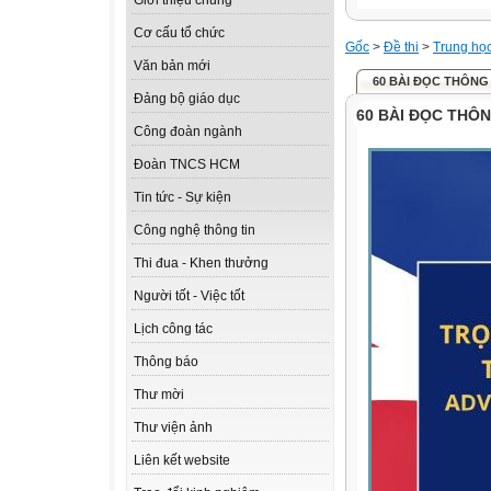
Giới thiệu chung
Cơ cấu tổ chức
Gốc
>
Đề thi
>
Trung họ
Văn bản mới
60 BÀI ĐỌC THÔNG
Đảng bộ giáo dục
60 BÀI ĐỌC THÔ
Công đoàn ngành
Đoàn TNCS HCM
Tin tức - Sự kiện
Công nghệ thông tin
Thi đua - Khen thưởng
Người tốt - Việc tốt
Lịch công tác
Thông báo
Thư mời
Thư viện ảnh
Liên kết website