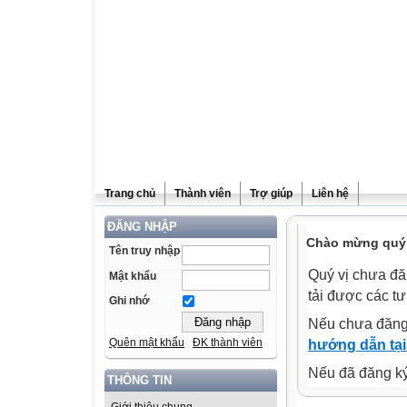
Trang chủ
Thành viên
Trợ giúp
Liên hệ
ĐĂNG NHẬP
Chào mừng quý v
Tên truy nhập
Quý vị chưa đă
Mật khẩu
tải được các tư
Ghi nhớ
Nếu chưa đăng
Quên mật khẩu
ĐK thành viên
hướng dẫn tại
Nếu đã đăng ký 
THÔNG TIN