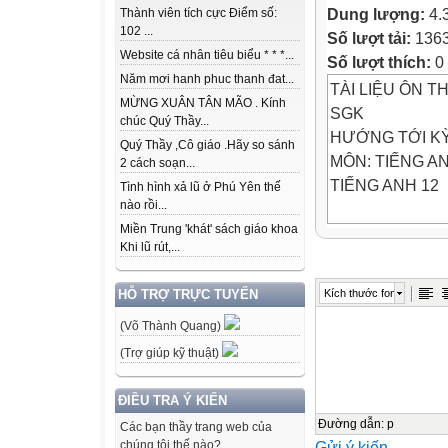
Dung lượng:
4.
Thành viên tích cực Điểm số:
102 ...
Số lượt tải:
136
Website cá nhân tiêu biểu * * *...
Số lượt thích:
0
Năm mơi hanh phuc thanh đat...
TÀI LIỆU ÔN 
MỪNG XUÂN TÂN MÃO . Kính
SGK
chúc Quý Thầy...
HƯỚNG TỚI KỲ
Quý Thầy ,Cô giáo .Hãy so sánh
MÔN: TIẾNG A
2 cách soạn...
TIẾNG ANH 12
Tình hình xả lũ ở Phú Yên thế
nào rồi...
Miền Trung 'khát' sách giáo khoa
Global Success, 
Khi lũ rút,...
PHẦN 1. ADV
( QUẢNG CÁO 
Kích thước font
HỖ TRỢ TRỰC TUYẾN
THPTQG2025
(Võ Thành Quang)
Tiktok: @thptqg
(Trợ giúp kỹ thuật)
Read the followi
B, C or D on yo
ĐIỀU TRA Ý KIẾN
sheet to indicate
Đường dẫn
:
p
Các bạn thầy trang web của
Gửi ý kiến
chúng tôi thế nào?