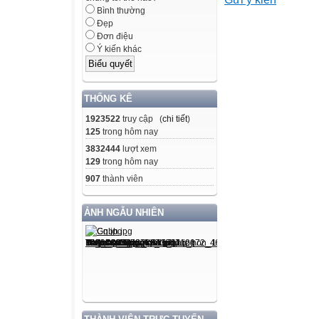
blanks
Bình thường
EXERCISE 1
Đẹp
ADVERTISEME
Đơn điệu
Ý kiến khác
Join our team as
Birmingham, UK.
bachelor's degre
THỐNG KÊ
desirable but not 
1923522
truy cập (
chi tiết
)
motivated and e
125
trong hôm nay
your application 
3832444
lượt xem
banking@jobs.com
129
trong hôm nay
Don't miss this 
907
thành viên
industry. Apply 
(Adapted from Ti
ẢNH NGẪU NHIÊN
Question 1: A. 
Question 2: A. a
Question 3: A. l
EXERCISE 2