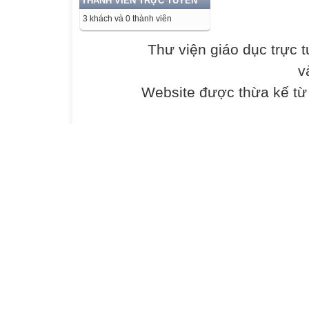
THÀNH VIÊN TRỰC TUYẾN
B. inadvisable
3 khách và 0 thành viên
B. with
B. avoid
Thư viện giáo dục trực 
v
C. inevitable
C. to
Website được thừa kế t
C. stop
D. incapable
D. from
D. restart
ADVERTISEME
WORK FOR SC
School Coffee is
have excellent
communication sk
learn? A lot of 
adults come and 