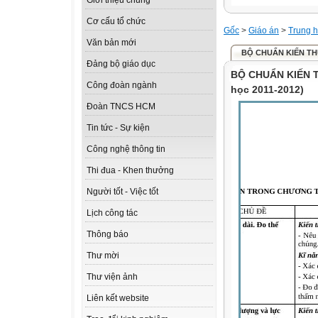
Giới thiệu chung
Cơ cấu tổ chức
Gốc
>
Giáo án
>
Trung h
Văn bản mới
BỘ CHUẨN KIẾN THỨC
Đảng bộ giáo dục
BỘ CHUẨN KIẾN T
Công đoàn ngành
học 2011-2012)
Đoàn TNCS HCM
Tin tức - Sự kiện
Công nghệ thông tin
Thi đua - Khen thưởng
Người tốt - Việc tốt
Lịch công tác
Thông báo
Thư mời
Thư viện ảnh
Liên kết website