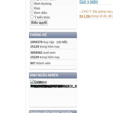
Gửi ý kiến
- Xác định được 
Bình thường
- Đo được thể tí
Đẹp
↓ CHÚ Ý: Bài giảng này
Đơn điệu
không thấm nước 
thị 1 file
trong số đó, đ
Ý kiến khác
Chỉ dùng các đ
HS phải thực hàn
phép đo, bao gồm
THỐNG KÊ
thích hợp; đo và 
1950376
truy cập (
chi tiết
)

15129
trong hôm nay
2. Khối lượng 
3859581
lượt xem
a) Khối lượng
15229
trong hôm nay
b) Khái niệm lực
907
thành viên
c) Lực đàn hồi
d) Trọng lực
ẢNH NGẪU NHIÊN
e) Trọng lượng r
Kiến thức
- Nêu được khối 
- Nêu được ví dụ
- Nêu được ví dụ
chuyển động (nh