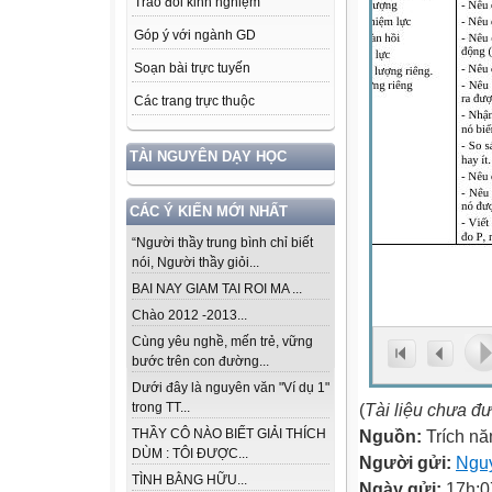
Trao đổi kinh nghiệm
Góp ý với ngành GD
Soạn bài trực tuyến
Các trang trực thuộc
TÀI NGUYÊN DẠY HỌC
CÁC Ý KIẾN MỚI NHẤT
“Người thầy trung bình chỉ biết
nói, Người thầy giỏi...
BAI NAY GIAM TAI ROI MA ...
Chào 2012 -2013...
Cùng yêu nghề, mến trẻ, vững
bước trên con đường...
Dưới đây là nguyên văn "Ví dụ 1"
(
Tài liệu chưa đ
trong TT...
Nguồn:
Trích nă
THẦY CÔ NÀO BIẾT GIẢI THÍCH
DÙM : TÔI ĐƯỢC...
Người gửi:
Ngu
TÌNH BẰNG HỮU...
Ngày gửi:
17h:0