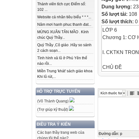
Thành viên tích cực Điểm số:
Dung lượng:
23
102 ...
Số lượt tải:
108
Website cá nhân tiêu biểu * * *...
Số lượt thích:
0
Năm mơi hanh phuc thanh đat...
LỚP 6
MỪNG XUÂN TÂN MÃO . Kính
Chương 1: CƠ
chúc Quý Thầy...
Quý Thầy ,Cô giáo .Hãy so sánh
2 cách soạn...
I. CKTKN TRO
Tình hình xả lũ ở Phú Yên thế
nào rồi...
CHỦ ĐỀ
Miền Trung 'khát' sách giáo khoa
MỨC ĐỘ CẦN
Khi lũ rút,...
GHI CHÚ

HỖ TRỢ TRỰC TUYẾN
Kích thước font
1. Đo độ dài. Đ
(Võ Thành Quang)
Kiến thức
(Trợ giúp kỹ thuật)
- Nêu được một 
chúng.
ĐIỀU TRA Ý KIẾN
Kĩ năng
Các bạn thầy trang web của
- Xác định được
Đường dẫn
:
p
chúng tôi thế nào?