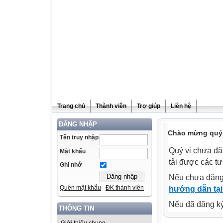
Trang chủ
Thành viên
Trợ giúp
Liên hệ
ĐĂNG NHẬP
Chào mừng quý v
Tên truy nhập
Quý vị chưa đă
Mật khẩu
tải được các tư
Ghi nhớ
Nếu chưa đăng
Quên mật khẩu
ĐK thành viên
hướng dẫn tại
Nếu đã đăng ký 
THÔNG TIN