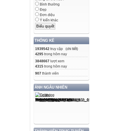
Bình thường
Đẹp
Đơn điệu
Ý kiến khác
THỐNG KÊ
1939542
truy cập (
chi tiết
)
4295
trong hôm nay
3848667
lượt xem
4315
trong hôm nay
907
thành viên
ẢNH NGẪU NHIÊN