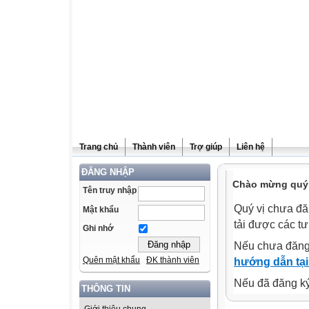
Trang chủ
Thành viên
Trợ giúp
Liên hệ
ĐĂNG NHẬP
Chào mừng quý v
Tên truy nhập
Quý vị chưa đă
Mật khẩu
tải được các tư
Ghi nhớ
Nếu chưa đăng
Quên mật khẩu
ĐK thành viên
hướng dẫn tại
Nếu đã đăng ký 
THÔNG TIN