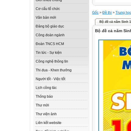
Giới thiệu chung
Cơ cấu tổ chức
Gốc
>
Đề thi
>
Trung họ
Văn bản mới
Bộ đề cả năm Sinh 1
Đảng bộ giáo dục
Bộ đề cả năm Sinh
Công đoàn ngành
Đoàn TNCS HCM
Tin tức - Sự kiện
Công nghệ thông tin
Thi đua - Khen thưởng
Người tốt - Việc tốt
Lịch công tác
Thông báo
Thư mời
Thư viện ảnh
Liên kết website