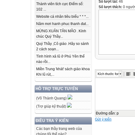
Số lượt tải:
46
Thành viên tích cực Điểm số:
Số lượt thích:
0 ngườ
102 ...
Website cá nhân tiêu biểu * * *...
Năm mơi hanh phuc thanh đat...
MỪNG XUÂN TÂN MÃO . Kính
chúc Quý Thầy...
Quý Thầy ,Cô giáo .Hãy so sánh
2 cách soạn...
Tình hình xả lũ ở Phú Yên thế
nào rồi...
Miền Trung 'khát' sách giáo khoa
Kích thước font
Khi lũ rút,...
HỖ TRỢ TRỰC TUYẾN
(Võ Thành Quang)
(Trợ giúp kỹ thuật)
Đường dẫn
:
p
Gửi ý kiến
ĐIỀU TRA Ý KIẾN
Các bạn thầy trang web của
chúng tôi thế nào?