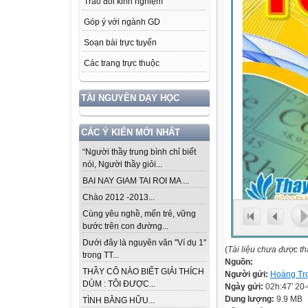
Trao đổi kinh nghiệm
Góp ý với ngành GD
Soạn bài trực tuyến
Các trang trực thuộc
TÀI NGUYÊN DẠY HỌC
CÁC Ý KIẾN MỚI NHẤT
“Người thầy trung bình chỉ biết
nói, Người thầy giỏi...
BAI NAY GIAM TAI ROI MA ...
Chào 2012 -2013...
Cùng yêu nghề, mến trẻ, vững
bước trên con đường...
Dưới đây là nguyên văn "Ví dụ 1"
(
Tài liệu chưa được t
trong TT...
Nguồn:
THẦY CÔ NÀO BIẾT GIẢI THÍCH
Người gửi:
Hoàng Tr
DÙM : TÔI ĐƯỢC...
Ngày gửi:
02h:47' 20
Dung lượng:
9.9 MB
TÌNH BẰNG HỮU...