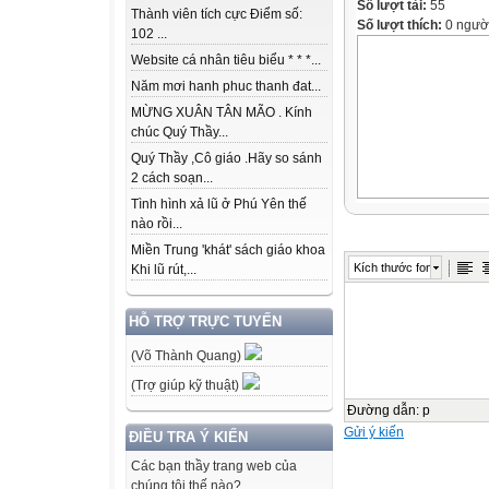
Số lượt tải:
55
Thành viên tích cực Điểm số:
Số lượt thích:
0 ngườ
102 ...
Website cá nhân tiêu biểu * * *...
Năm mơi hanh phuc thanh đat...
MỪNG XUÂN TÂN MÃO . Kính
chúc Quý Thầy...
Quý Thầy ,Cô giáo .Hãy so sánh
2 cách soạn...
Tình hình xả lũ ở Phú Yên thế
nào rồi...
Miền Trung 'khát' sách giáo khoa
Kích thước font
Khi lũ rút,...
HỖ TRỢ TRỰC TUYẾN
(Võ Thành Quang)
(Trợ giúp kỹ thuật)
Đường dẫn
:
p
Gửi ý kiến
ĐIỀU TRA Ý KIẾN
Các bạn thầy trang web của
chúng tôi thế nào?