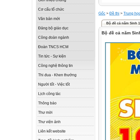
Giới thiệu chung
Cơ cấu tổ chức
Gốc
>
Đề thi
>
Trung họ
Văn bản mới
Bộ đề cả năm Sinh 1
Đảng bộ giáo dục
Bộ đề cả năm Sinh
Công đoàn ngành
Đoàn TNCS HCM
Tin tức - Sự kiện
Công nghệ thông tin
Thi đua - Khen thưởng
Người tốt - Việc tốt
Lịch công tác
Thông báo
Thư mời
Thư viện ảnh
Liên kết website