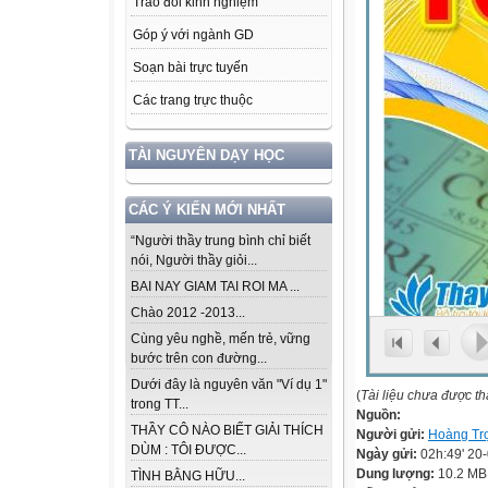
Trao đổi kinh nghiệm
Góp ý với ngành GD
Soạn bài trực tuyến
Các trang trực thuộc
TÀI NGUYÊN DẠY HỌC
CÁC Ý KIẾN MỚI NHẤT
“Người thầy trung bình chỉ biết
nói, Người thầy giỏi...
BAI NAY GIAM TAI ROI MA ...
Chào 2012 -2013...
Cùng yêu nghề, mến trẻ, vững
bước trên con đường...
Dưới đây là nguyên văn "Ví dụ 1"
(
Tài liệu chưa được t
trong TT...
Nguồn:
THẦY CÔ NÀO BIẾT GIẢI THÍCH
Người gửi:
Hoàng Tr
DÙM : TÔI ĐƯỢC...
Ngày gửi:
02h:49' 20
Dung lượng:
10.2 MB
TÌNH BẰNG HỮU...