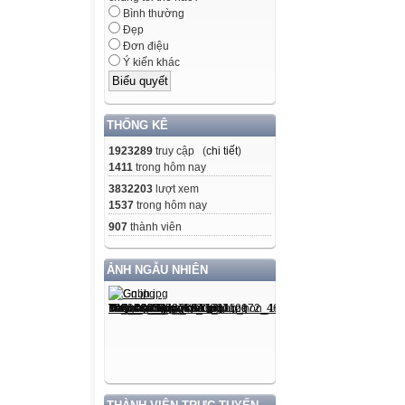
Bình thường
Đẹp
Đơn điệu
Ý kiến khác
THỐNG KÊ
1923289
truy cập (
chi tiết
)
1411
trong hôm nay
3832203
lượt xem
1537
trong hôm nay
907
thành viên
ẢNH NGẪU NHIÊN