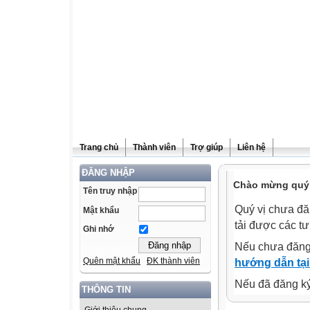
Trang chủ
Thành viên
Trợ giúp
Liên hệ
ĐĂNG NHẬP
Chào mừng quý v
Tên truy nhập
Quý vị chưa đă
Mật khẩu
tải được các tư
Ghi nhớ
Nếu chưa đăng
Quên mật khẩu
ĐK thành viên
hướng dẫn tại
Nếu đã đăng ký 
THÔNG TIN