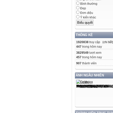
Bình thường
Đẹp
Đơn điệu
Ý kiến khác
THỐNG KÊ
1920838
truy cập (
chi tiết
447
trong hôm nay
3829549
lượt xem
457
trong hôm nay
907
thành viên
ẢNH NGẪU NHIÊN