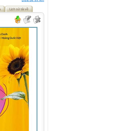
Đưa đề thi lên
ả
Lịch sử tải về