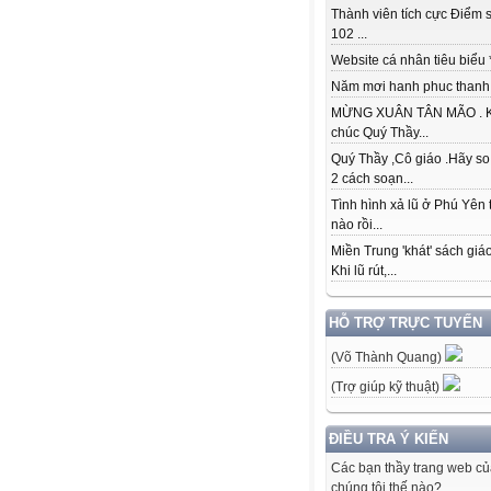
Thành viên tích cực Điểm s
102 ...
Website cá nhân tiêu biểu * 
Năm mơi hanh phuc thanh đ
MỪNG XUÂN TÂN MÃO . K
chúc Quý Thầy...
Quý Thầy ,Cô giáo .Hãy so
2 cách soạn...
Tình hình xả lũ ở Phú Yên 
nào rồi...
Miền Trung 'khát' sách giá
Khi lũ rút,...
HỖ TRỢ TRỰC TUYẾN
(Võ Thành Quang)
(Trợ giúp kỹ thuật)
ĐIỀU TRA Ý KIẾN
Các bạn thầy trang web c
chúng tôi thế nào?