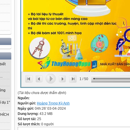
biết
..
1
/
50
vững
(
Tài liệu chưa được thẩm định
)
Nguồn:
í dụ 1"
Người gửi:
Hoàng Trọng Kỳ Anh
Ngày gửi:
04h:26' 03-04-2024
Dung lượng:
43.2 MB
THÍCH
Số lượt tải:
25
Số lượt thích:
0 người