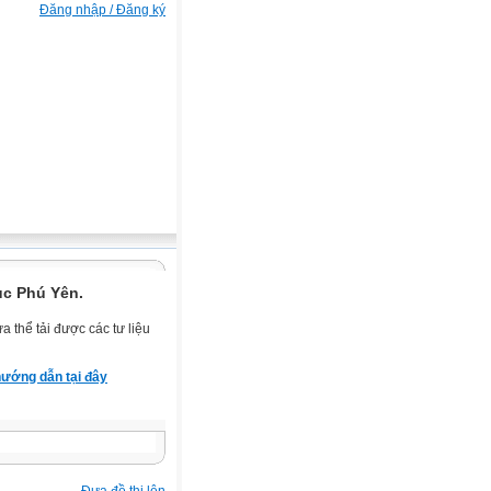
Đăng nhập / Đăng ký
ục Phú Yên.
 thể tải được các tư liệu
ướng dẫn tại đây