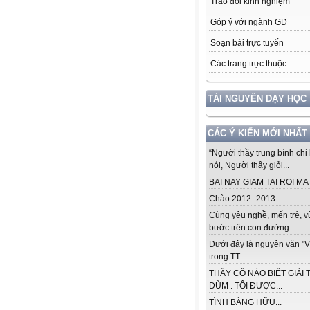
Trao đổi kinh nghiệm
Góp ý với ngành GD
Soạn bài trực tuyến
Các trang trực thuộc
TÀI NGUYÊN DẠY HỌC
CÁC Ý KIẾN MỚI NHẤT
“Người thầy trung bình chỉ 
nói, Người thầy giỏi...
BAI NAY GIAM TAI ROI MA .
Chào 2012 -2013...
Cùng yêu nghề, mến trẻ, 
bước trên con đường...
Dưới đây là nguyên văn "V
trong TT...
THẦY CÔ NÀO BIẾT GIẢI 
DÙM : TÔI ĐƯỢC...
TÌNH BẰNG HỮU...