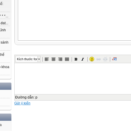
ố:
* *...
at...
ính
 sánh
thế
Kích thước font
o khoa
Đường dẫn
:
p
Gửi ý kiến
ủa