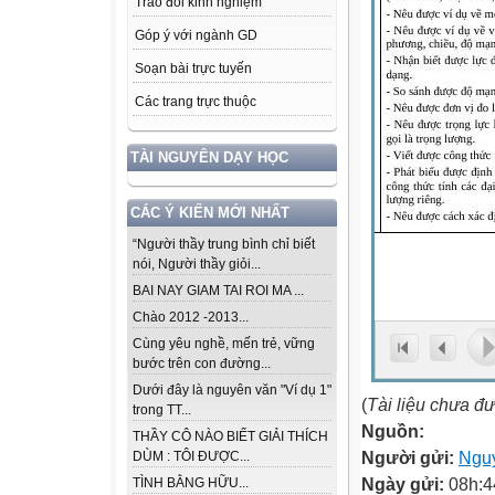
Trao đổi kinh nghiệm
Góp ý với ngành GD
Soạn bài trực tuyến
Các trang trực thuộc
TÀI NGUYÊN DẠY HỌC
CÁC Ý KIẾN MỚI NHẤT
“Người thầy trung bình chỉ biết
nói, Người thầy giỏi...
BAI NAY GIAM TAI ROI MA ...
Chào 2012 -2013...
Cùng yêu nghề, mến trẻ, vững
bước trên con đường...
Dưới đây là nguyên văn "Ví dụ 1"
(
Tài liệu chưa đ
trong TT...
Nguồn:
THẦY CÔ NÀO BIẾT GIẢI THÍCH
Người gửi:
Ngu
DÙM : TÔI ĐƯỢC...
Ngày gửi:
08h:4
TÌNH BẰNG HỮU...