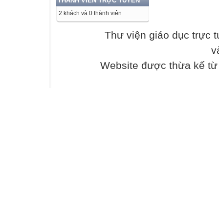
THÀNH VIÊN TRỰC TUYẾN
- Nêu được ví dụ
2 khách và 0 thành viên
chỉ ra được phư
- Nhận biết được
Thư viện giáo dục trực 
làm nó biến dạn
v
- So sánh được 
nhiều hay ít.
Website được thừa kế t
- Nêu được đơn v
- Nêu được trọng
của nó được gọi 
- Viết được công
đơn vị đo P, m.
- Phát biểu được
và viết được côn
lượng riêng và đ
- Nêu được cách 
Kĩ năng
- Đo được khối 
- Vận dụng được
- Đo được lực b