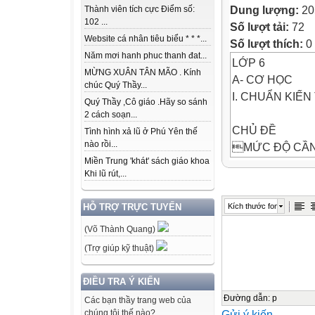
Dung lượng:
20
Thành viên tích cực Điểm số:
102 ...
Số lượt tải:
72
Website cá nhân tiêu biểu * * *...
Số lượt thích:
0
Năm mơi hanh phuc thanh đat...
LỚP 6
MỪNG XUÂN TÂN MÃO . Kính
A- CƠ HỌC
chúc Quý Thầy...
I. CHUẨN KIẾN
Quý Thầy ,Cô giáo .Hãy so sánh
2 cách soạn...
CHỦ ĐỀ
Tình hình xả lũ ở Phú Yên thế
nào rồi...
MỨC ĐỘ CẦN
Miền Trung 'khát' sách giáo khoa
GHI CHÚ
Khi lũ rút,...

1. Đo độ dài. Đ
Kích thước font
HỖ TRỢ TRỰC TUYẾN
Kiến thức
(Võ Thành Quang)
- Nêu được một 
chúng.
(Trợ giúp kỹ thuật)
Kĩ năng
- Xác định được
ĐIỀU TRA Ý KIẾN
- Xác định được 
Đường dẫn
:
p
Các bạn thầy trang web của
Gửi ý kiến
chúng tôi thế nào?