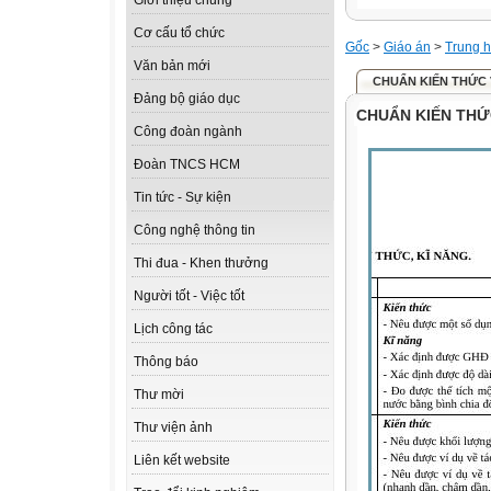
Giới thiệu chung
Cơ cấu tổ chức
Gốc
>
Giáo án
>
Trung h
Văn bản mới
CHUẨN KIẾN THỨC V
Đảng bộ giáo dục
CHUẨN KIẾN THỨC
Công đoàn ngành
Đoàn TNCS HCM
Tin tức - Sự kiện
Công nghệ thông tin
Thi đua - Khen thưởng
Người tốt - Việc tốt
Lịch công tác
Thông báo
Thư mời
Thư viện ảnh
Liên kết website