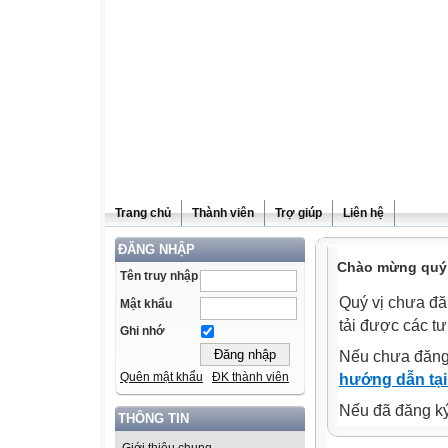
Trang chủ
Thành viên
Trợ giúp
Liên hệ
ĐĂNG NHẬP
Chào mừng quý v
Tên truy nhập
Quý vị chưa đă
Mật khẩu
tải được các tư
Ghi nhớ
Nếu chưa đăng
Quên mật khẩu
ĐK thành viên
hướng dẫn tại
Nếu đã đăng ký 
THÔNG TIN