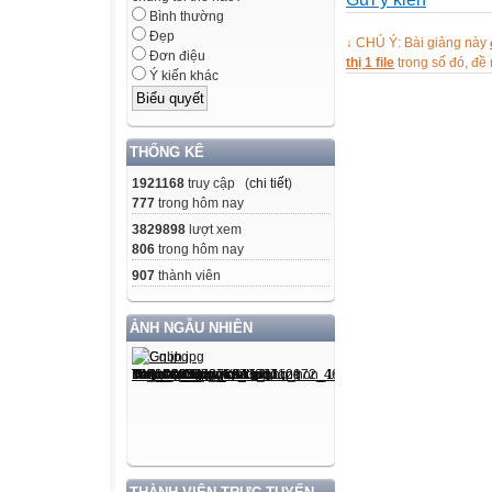
- Đo được thể tí
Bình thường
không thấm nước 
Đẹp
↓ CHÚ Ý: Bài giảng này
Chỉ dùng các đ
Đơn điệu
thị 1 file
trong số đó, đ
Ý kiến khác
HS phải thực hàn
phép đo, bao gồm
thích hợp; đo và 
THỐNG KÊ

1921168
truy cập (
chi tiết
)
2. Khối lượng 
777
trong hôm nay
a) Khối lượng
3829898
lượt xem
b) Khái niệm lực
806
trong hôm nay
c) Lực đàn hồi
907
thành viên
d) Trọng lực
e) Trọng lượng r
ẢNH NGẪU NHIÊN
Kiến thức
- Nêu được khối 
- Nêu được ví dụ
- Nêu được ví dụ
chuyển động (nh
- Nêu được ví dụ