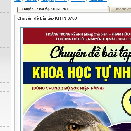
Gốc
>
Giáo án
>
Trung học cơ sở
>
Toán học
>
Toán học 9
>
Chuyên đề bài tập KHTN 6789
Cùng tác gi
Chuyên đề bài tập KHTN 6789