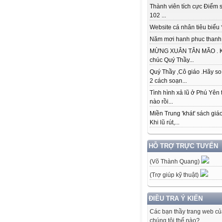
Thành viên tích cực Điểm s
102 ...
Website cá nhân tiêu biểu * 
Năm mơi hanh phuc thanh đ
MỪNG XUÂN TÂN MÃO . K
chúc Quý Thầy...
Quý Thầy ,Cô giáo .Hãy so
2 cách soạn...
Tình hình xả lũ ở Phú Yên 
nào rồi...
Miền Trung 'khát' sách giá
Khi lũ rút,...
HỖ TRỢ TRỰC TUYẾN
(Võ Thành Quang)
(Trợ giúp kỹ thuật)
ĐIỀU TRA Ý KIẾN
Các bạn thầy trang web c
chúng tôi thế nào?