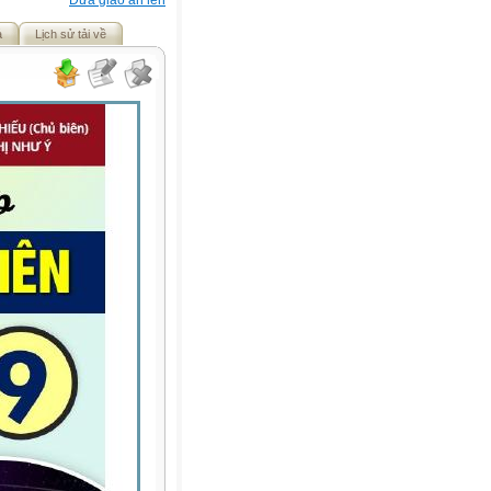
Đưa giáo án lên
ả
Lịch sử tải về