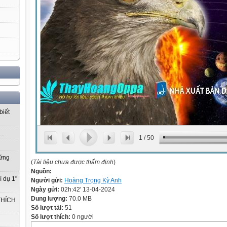
biết
..
1
/
50
vững
(
Tài liệu chưa được thẩm định
)
Nguồn:
í dụ 1"
Người gửi:
Hoàng Trọng Kỳ Anh
Ngày gửi:
02h:42' 13-04-2024
Dung lượng:
70.0 MB
THÍCH
Số lượt tải:
51
Số lượt thích:
0 người