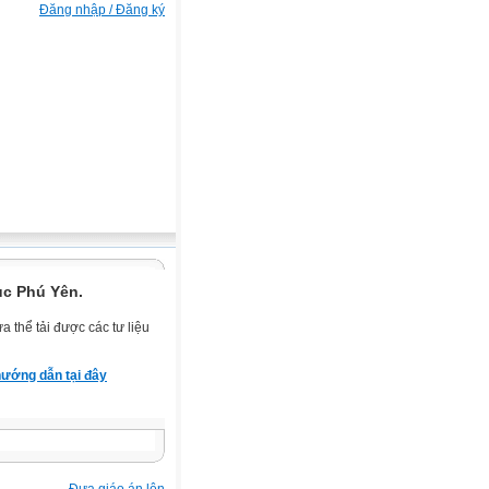
Đăng nhập / Đăng ký
ục Phú Yên.
 thể tải được các tư liệu
ướng dẫn tại đây