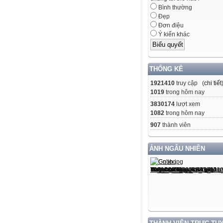
Bình thường
Đẹp
Đơn điệu
Ý kiến khác
THỐNG KÊ
1921410
truy cập (
chi tiết
1019
trong hôm nay
3830174
lượt xem
1082
trong hôm nay
907
thành viên
ẢNH NGẪU NHIÊN