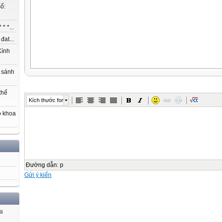
ố:
* *...
at...
ính
 sánh
thế
Kích thước font
o khoa
Đường dẫn
:
p
Gửi ý kiến
ủa