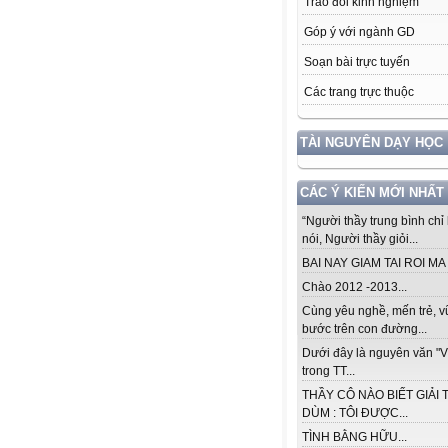
Trao đổi kinh nghiệm
Góp ý với ngành GD
Soạn bài trực tuyến
Các trang trực thuộc
TÀI NGUYÊN DẠY HỌC
CÁC Ý KIẾN MỚI NHẤT
“Người thầy trung bình chỉ 
nói, Người thầy giỏi...
BAI NAY GIAM TAI ROI MA .
Chào 2012 -2013...
Cùng yêu nghề, mến trẻ, 
bước trên con đường...
Dưới đây là nguyên văn "V
trong TT...
THẦY CÔ NÀO BIẾT GIẢI 
DÙM : TÔI ĐƯỢC...
TÌNH BẰNG HỮU...