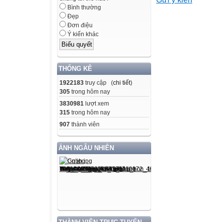
Bình thường
dung/đơn
Đẹp
vị kiến
Đơn điệu
Ý kiến khác
Mức độ đánh gi
THỐNG KÊ
Tổng %
1922183
truy cập (
chi tiết
)
305
trong hôm nay
Nhận biết
3830981
lượt xem
315
trong hôm nay
Thông hiểu
907
thành viên
Vận dụng
ẢNH NGẪU NHIÊN
Vận dụng cao đ
TN
TL