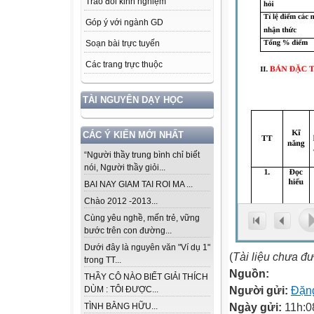
Trao đổi kinh nghiệm
Góp ý với ngành GD
Soạn bài trực tuyến
Các trang trực thuộc
TÀI NGUYÊN DẠY HỌC
CÁC Ý KIẾN MỚI NHẤT
“Người thầy trung bình chỉ biết
nói, Người thầy giỏi...
BAI NAY GIAM TAI ROI MA ...
Chào 2012 -2013...
Cùng yêu nghề, mến trẻ, vững
bước trên con đường...
Dưới đây là nguyên văn "Ví dụ 1"
(
Tài liệu chưa đ
trong TT...
Nguồn:
THẦY CÔ NÀO BIẾT GIẢI THÍCH
Người gửi:
Đặng
DÙM : TÔI ĐƯỢC...
Ngày gửi:
11h:0
TÌNH BẰNG HỮU...