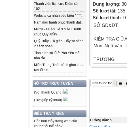
Dung lượng:
30
Thành viên tích cực Điểm số:
102 ...
Số lượt tải:
135
Website cá nhân tiêu biểu * * *...
Số lượt thích:
0
Năm mơi hanh phuc thanh đat...
SỞ GD&ĐT
MỪNG XUÂN TÂN MÃO . Kính
chúc Quý Thầy...
KIỂM TRA GIỮA 
Quý Thầy ,Cô giáo .Hãy so sánh
Môn: Ngữ văn, l
2 cách soạn...
Tình hình xả lũ ở Phú Yên thế
nào rồi...
TRƯỜNG
Miền Trung 'khát' sách giáo khoa
Khi lũ rút,...
I. KHUNG MA T
TT
Kích thước font
HỖ TRỢ TRỰC TUYẾN
(Võ Thành Quang)
Kĩ
(Trợ giúp kỹ thuật)
Nội
ĐIỀU TRA Ý KIẾN
năng
Đường dẫn
:
p
Các bạn thầy trang web của
Gửi ý kiến
chúng tôi thế nào?