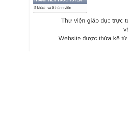
THÀNH VIÊN TRỰC TUYẾN
5 khách và 0 thành viên
TN
Thư viện giáo dục trực 
TL
v
TN
Website được thừa kế t
TL
TN
TL
4
0
3