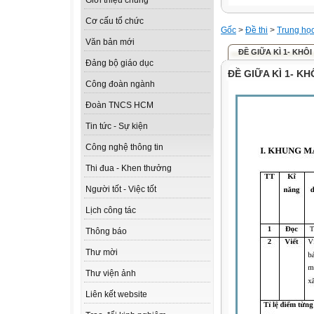
Giới thiệu chung
Cơ cấu tổ chức
Gốc
>
Đề thi
>
Trung họ
Văn bản mới
ĐỀ GIỮA KÌ 1- KHÔI 
Đảng bộ giáo dục
ĐỀ GIỮA KÌ 1- KH
Công đoàn ngành
Đoàn TNCS HCM
Tin tức - Sự kiện
Công nghệ thông tin
Thi đua - Khen thưởng
Người tốt - Việc tốt
Lịch công tác
Thông báo
Thư mời
Thư viện ảnh
Liên kết website