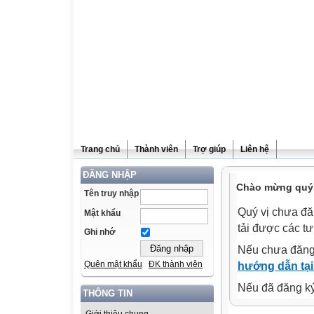
Trang chủ
Thành viên
Trợ giúp
Liên hệ
ĐĂNG NHẬP
Chào mừng quý v
Tên truy nhập
Quý vị chưa đă
Mật khẩu
tải được các tư
Ghi nhớ
Nếu chưa đăng
Quên mật khẩu
ĐK thành viên
hướng dẫn tại
Nếu đã đăng ký 
THÔNG TIN