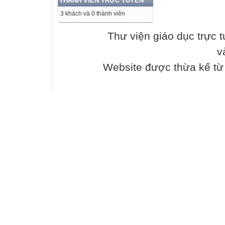
THÀNH VIÊN TRỰC TUYẾN
- Có một bộ hà.
3 khách và 0 thành viên
Con bé Em trợn 
- Ít quá vậy?
Thư viện giáo dục trực 
- Con Út Mót với
v
- Vậy à?
Bé Em mất hứng
Website được thừa kế t
Nhưng rõ ràng l
- Còn mầy?
- Bốn bộ. Má ta
cũng mặc đồ
mới hết trơn. Tr
- Mầy sướng rồi.
Con Bích nói xo
nghèo, sao
bì được với nhà
hai nó để lại. Áo
nó thì chuyền c
tang, kéo nhẹ c
rách. Được cái m