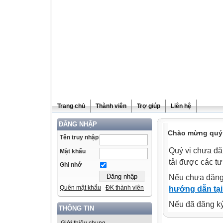
Trang chủ
Thành viên
Trợ giúp
Liên hệ
ĐĂNG NHẬP
Chào mừng quý v
Tên truy nhập
Quý vị chưa đă
Mật khẩu
tải được các tư
Ghi nhớ
Nếu chưa đăng
Quên mật khẩu
ĐK thành viên
hướng dẫn tại
Nếu đã đăng ký 
THÔNG TIN