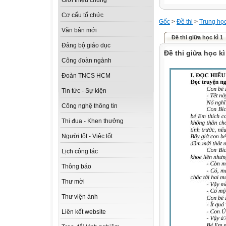
Giới thiệu chung
Cơ cấu tổ chức
Gốc
>
Đề thi
>
Trung họ
Văn bản mới
Đề thi giữa học kì 1
Đảng bộ giáo dục
Đề thi giữa học kì
Công đoàn ngành
Đoàn TNCS HCM
Tin tức - Sự kiện
Công nghệ thông tin
Thi đua - Khen thưởng
Người tốt - Việc tốt
Lịch công tác
Thông báo
Thư mời
Thư viện ảnh
Liên kết website