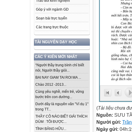
Trao đổi kinh nghiệm
Góp ý với ngành GD
Soạn bài trực tuyến
Các trang trực thuộc
TÀI NGUYÊN DẠY HỌC
CÁC Ý KIẾN MỚI NHẤT
“Người thầy trung bình chỉ biết
nói, Người thầy giỏi...
BAI NAY GIAM TAI ROI MA ...
Chào 2012 -2013...
Cùng yêu nghề, mến trẻ, vững
bước trên con đường...
Dưới đây là nguyên văn "Ví dụ 1"
(
Tài liệu chưa đ
trong TT...
Nguồn:
SƯU T
THẦY CÔ NÀO BIẾT GIẢI THÍCH
Người gửi:
Trần
DÙM : TÔI ĐƯỢC...
Ngày gửi:
04h:1
TÌNH BẰNG HỮU...