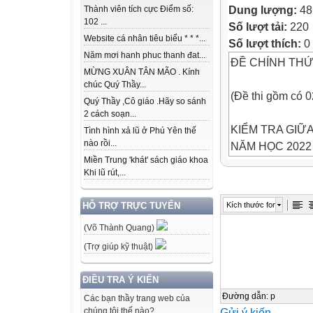
Dung lượng:
48
Thành viên tích cực Điểm số:
102 ...
Số lượt tải:
220
Website cá nhân tiêu biểu * * *...
Số lượt thích:
0
Năm mơi hanh phuc thanh đat...
ĐỀ CHÍNH TH
MỪNG XUÂN TÂN MÃO . Kính
chúc Quý Thầy...
(Đề thi gồm có 0
Quý Thầy ,Cô giáo .Hãy so sánh
2 cách soạn...
KIỂM TRA GIỮA
Tình hình xả lũ ở Phú Yên thế
nào rồi...
NĂM HỌC 2022 
Miền Trung 'khát' sách giáo khoa
Môn: Ngữ văn – 
Khi lũ rút,...
(Thời gian làm b
Kích thước font
HỖ TRỢ TRỰC TUYẾN
I. ĐỌC HIỂU (6,
(Võ Thành Quang)
Đọc truyện ngắn
Con bé Em cười 
(Trợ giúp kỹ thuật)
mua cho:
- Tết này, mình 
ĐIỀU TRA Ý KIẾN
Nó nghĩ và nó mu
Đường dẫn
:
p
Các bạn thầy trang web của
Gửi ý kiến
chúng tôi thế nào?