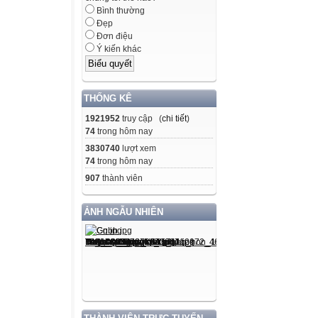
Bình thường
Đẹp
Đơn điệu
Ý kiến khác
THỐNG KÊ
1921952
truy cập (
chi tiết
)
74
trong hôm nay
3830740
lượt xem
74
trong hôm nay
907
thành viên
ẢNH NGẪU NHIÊN