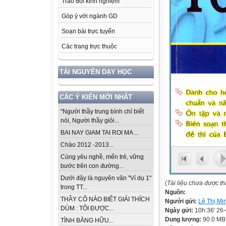
Trao đổi kinh nghiệm
Góp ý với ngành GD
Soạn bài trực tuyến
Các trang trực thuộc
TÀI NGUYÊN DẠY HỌC
CÁC Ý KIẾN MỚI NHẤT
“Người thầy trung bình chỉ biết
nói, Người thầy giỏi...
BAI NAY GIAM TAI ROI MA ...
Chào 2012 -2013...
Cùng yêu nghề, mến trẻ, vững
bước trên con đường...
Dưới đây là nguyên văn "Ví dụ 1"
(
Tài liệu chưa được t
trong TT...
Nguồn:
THẦY CÔ NÀO BIẾT GIẢI THÍCH
Người gửi:
Lê Thị Mi
DÙM : TÔI ĐƯỢC...
Ngày gửi:
10h:36' 26
Dung lượng:
90.0 MB
TÌNH BẰNG HỮU...