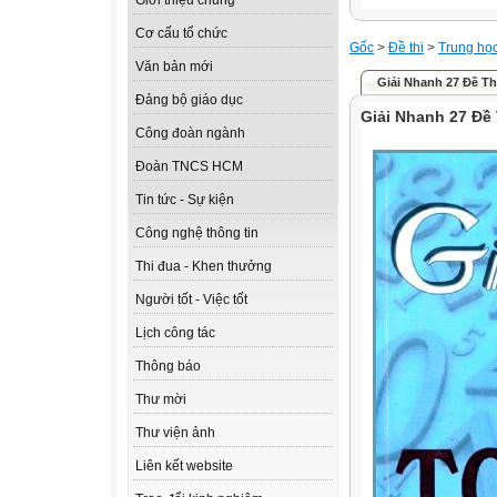
Giới thiệu chung
Cơ cấu tổ chức
Gốc
>
Đề thi
>
Trung họ
Văn bản mới
Giải Nhanh 27 Đề T
Đảng bộ giáo dục
Giải Nhanh 27 Đề
Công đoàn ngành
Đoàn TNCS HCM
Tin tức - Sự kiện
Công nghệ thông tin
Thi đua - Khen thưởng
Người tốt - Việc tốt
Lịch công tác
Thông báo
Thư mời
Thư viện ảnh
Liên kết website