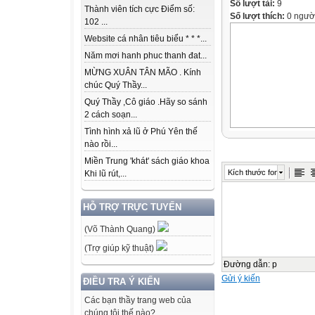
Số lượt tải:
9
Thành viên tích cực Điểm số:
Số lượt thích:
0 ngườ
102 ...
Website cá nhân tiêu biểu * * *...
Năm mơi hanh phuc thanh đat...
MỪNG XUÂN TÂN MÃO . Kính
chúc Quý Thầy...
Quý Thầy ,Cô giáo .Hãy so sánh
2 cách soạn...
Tình hình xả lũ ở Phú Yên thế
nào rồi...
Miền Trung 'khát' sách giáo khoa
Kích thước font
Khi lũ rút,...
HỖ TRỢ TRỰC TUYẾN
(Võ Thành Quang)
(Trợ giúp kỹ thuật)
Đường dẫn
:
p
Gửi ý kiến
ĐIỀU TRA Ý KIẾN
Các bạn thầy trang web của
chúng tôi thế nào?