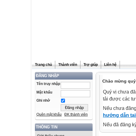
Trang chủ
Thành viên
Trợ giúp
Liên hệ
ĐĂNG NHẬP
Chào mừng quý v
Tên truy nhập
Quý vị chưa đă
Mật khẩu
tải được các tư
Ghi nhớ
Nếu chưa đăng
Quên mật khẩu
ĐK thành viên
hướng dẫn tại
Nếu đã đăng ký 
THÔNG TIN