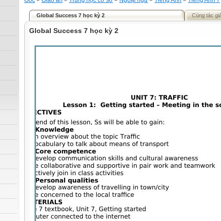
Gốc
>
Giáo án
>
Trung học cơ sở
>
Ngoại ngữ
>
Tiếng Anh
>
Tiếng Anh 7
Global Success 7 học kỳ 2
Cùng tác gi
Global Success 7 học kỳ 2