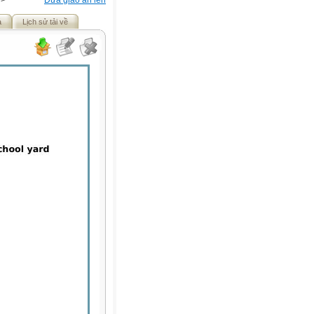
>
Đưa giáo án lên
ả
Lịch sử tải về