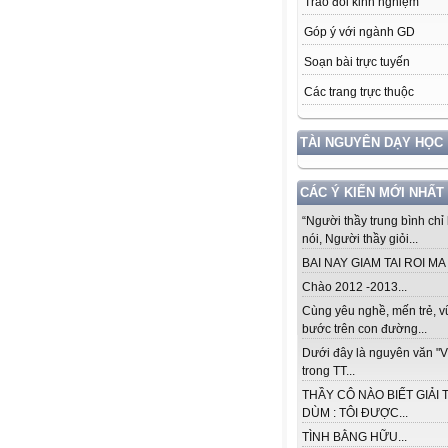
Trao đổi kinh nghiệm
Góp ý với ngành GD
Soạn bài trực tuyến
Các trang trực thuộc
TÀI NGUYÊN DẠY HỌC
CÁC Ý KIẾN MỚI NHẤT
“Người thầy trung bình chỉ 
nói, Người thầy giỏi...
BAI NAY GIAM TAI ROI MA .
Chào 2012 -2013...
Cùng yêu nghề, mến trẻ, 
bước trên con đường...
Dưới đây là nguyên văn "V
trong TT...
THẦY CÔ NÀO BIẾT GIẢI 
DÙM : TÔI ĐƯỢC...
TÌNH BẰNG HỮU...