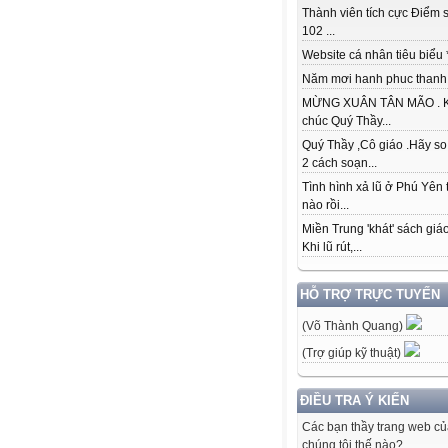
Thành viên tích cực Điểm s
102 ...
Website cá nhân tiêu biểu * 
Năm mơi hanh phuc thanh đ
MỪNG XUÂN TÂN MÃO . K
chúc Quý Thầy...
Quý Thầy ,Cô giáo .Hãy so
2 cách soạn...
Tình hình xả lũ ở Phú Yên 
nào rồi...
Miền Trung 'khát' sách giá
Khi lũ rút,...
HỖ TRỢ TRỰC TUYẾN
(Võ Thành Quang)
(Trợ giúp kỹ thuật)
ĐIỀU TRA Ý KIẾN
Các bạn thầy trang web c
chúng tôi thế nào?