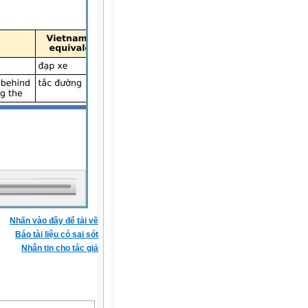
Nhấn vào đây để tải về
Báo tài liệu có sai sót
Nhắn tin cho tác giả