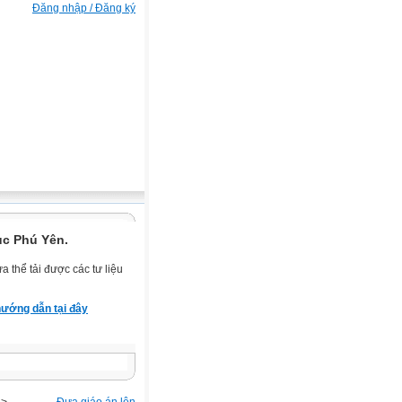
Đăng nhập / Đăng ký
ục Phú Yên.
 thể tải được các tư liệu
ướng dẫn tại đây