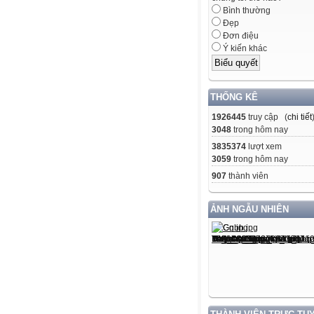
Bình thường
Đẹp
Đơn điệu
Ý kiến khác
THỐNG KÊ
1926445
truy cập (
chi tiết
3048
trong hôm nay
3835374
lượt xem
3059
trong hôm nay
907
thành viên
ẢNH NGẪU NHIÊN