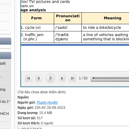
biết
..
1
/
50
vững
(
Tài liệu chưa được thẩm định
)
Nguồn:
í dụ 1"
Người gửi:
Thanh Huyền
Ngày gửi:
23h:45' 26-09-2023
Dung lượng:
15.4 MB
THÍCH
Số lượt tải:
517
Số lượt thích:
0 người