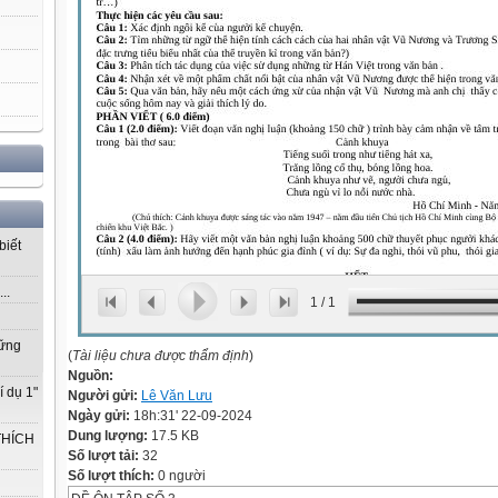
biết
..
1
/
1
vững
(
Tài liệu chưa được thẩm định
)
Nguồn:
í dụ 1"
Người gửi:
Lê Văn Lưu
Ngày gửi:
18h:31' 22-09-2024
Dung lượng:
17.5 KB
THÍCH
Số lượt tải:
32
Số lượt thích:
0 người