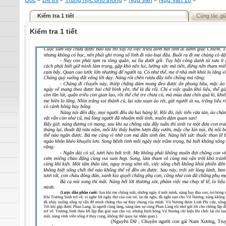
Gốc
>
Đề thi
>
Trung học phổ thông
>
Ngữ văn
>
Ngữ văn 10
>
Kiểm tra 1 tiết
Cùng tác gi
Kiểm tra 1 tiết