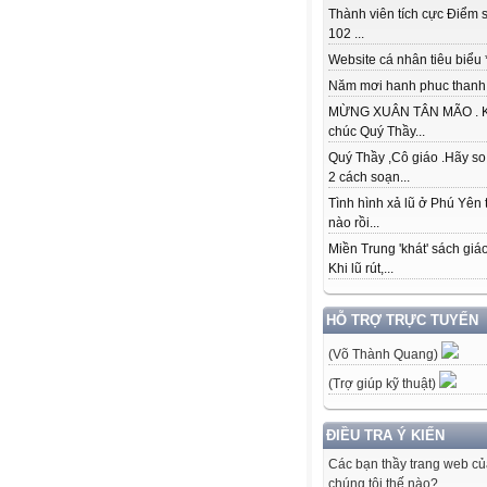
Thành viên tích cực Điểm s
102 ...
Website cá nhân tiêu biểu * 
Năm mơi hanh phuc thanh đ
MỪNG XUÂN TÂN MÃO . K
chúc Quý Thầy...
Quý Thầy ,Cô giáo .Hãy so
2 cách soạn...
Tình hình xả lũ ở Phú Yên 
nào rồi...
Miền Trung 'khát' sách giá
Khi lũ rút,...
HỖ TRỢ TRỰC TUYẾN
(Võ Thành Quang)
(Trợ giúp kỹ thuật)
ĐIỀU TRA Ý KIẾN
Các bạn thầy trang web c
chúng tôi thế nào?