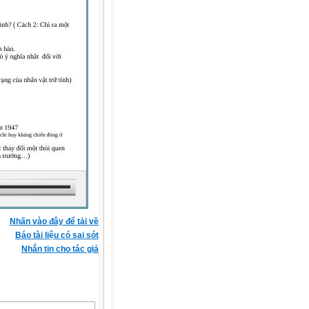
Nhấn vào đây để tải về
Báo tài liệu có sai sót
Nhắn tin cho tác giả