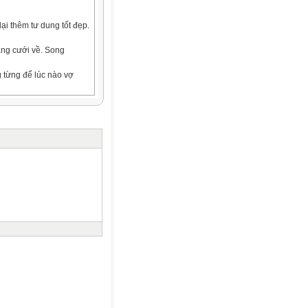
lại thêm tư dung tốt đẹp.
àng cưới về. Song
 từng để lúc nào vợ
 đánh giặc Chiêm. Trương
ra đi mẹ chàng có dặn
 xưa ít gặp, nhưng trong
n, đừng nên tham miếng
 mới khỏi lo lắng vì con
 mà rằng:
, mặc áo gấm trở về quê
n khó liệu, thế giặc khôn
a chín quá kì, khiến cho