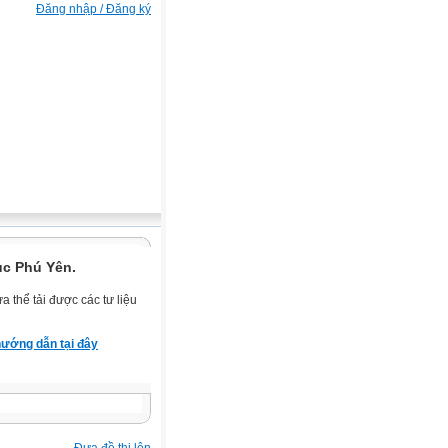
Đăng nhập / Đăng ký
ục Phú Yên.
 thể tải được các tư liệu
ướng dẫn tại đây