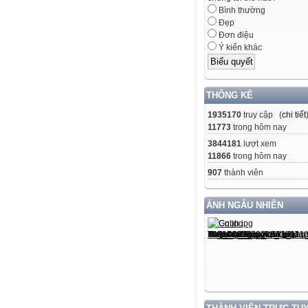
Bình thường
Đẹp
Đơn điệu
Ý kiến khác
THỐNG KÊ
1935170
truy cập (
chi tiết
11773
trong hôm nay
3844181
lượt xem
11866
trong hôm nay
907
thành viên
ẢNH NGẪU NHIÊN