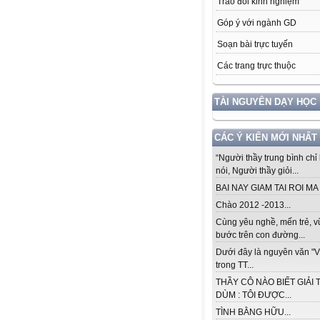
Trao đổi kinh nghiệm
Góp ý với ngành GD
Soạn bài trực tuyến
Các trang trực thuộc
TÀI NGUYÊN DẠY HỌC
CÁC Ý KIẾN MỚI NHẤT
“Người thầy trung bình chỉ 
nói, Người thầy giỏi...
BAI NAY GIAM TAI ROI MA .
Chào 2012 -2013...
Cùng yêu nghề, mến trẻ, 
bước trên con đường...
Dưới đây là nguyên văn "V
trong TT...
THẦY CÔ NÀO BIẾT GIẢI 
DÙM : TÔI ĐƯỢC...
TÌNH BẰNG HỮU...