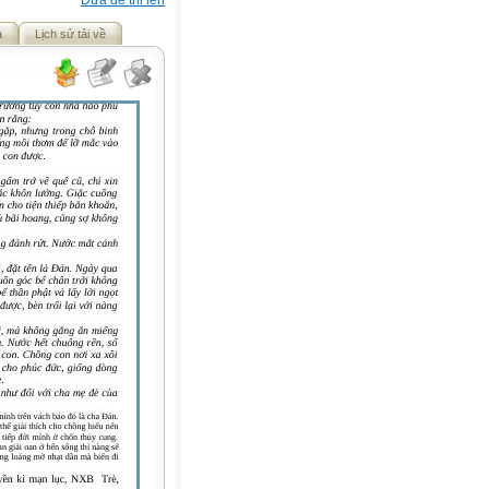
Đưa đề thi lên
ả
Lịch sử tải về