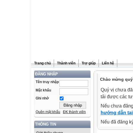
Trang chủ
Thành viên
Trợ giúp
Liên hệ
ĐĂNG NHẬP
Chào mừng quý v
Tên truy nhập
Quý vị chưa đă
Mật khẩu
tải được các tư
Ghi nhớ
Nếu chưa đăng
Quên mật khẩu
ĐK thành viên
hướng dẫn tại
Nếu đã đăng ký 
THÔNG TIN