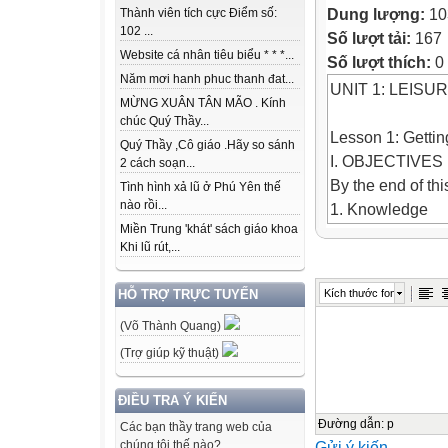
Dung lượng:
10
Thành viên tích cực Điểm số:
102 ...
Số lượt tải:
167
Website cá nhân tiêu biểu * * *...
Số lượt thích:
0
Năm mơi hanh phuc thanh đat...
UNIT 1: LEISU
MỪNG XUÂN TÂN MÃO . Kính
chúc Quý Thầy...
Lesson 1: Getting
Quý Thầy ,Cô giáo .Hãy so sánh
I. OBJECTIVES
2 cách soạn...
By the end of thi
Tình hình xả lũ ở Phú Yên thế
nào rồi...
1. Knowledge
Miền Trung 'khát' sách giáo khoa
- Gain an overvi
Khi lũ rút,...
- Gain vocabular
2. Competences
Kích thước font
HỖ TRỢ TRỰC TUYẾN
- Develop commun
(Võ Thành Quang)
- Be collaborati
- Actively join in
(Trợ giúp kỹ thuật)
3. Personal quali
- Love talking ab
ĐIỀU TRA Ý KIẾN
Đường dẫn
:
p
Các bạn thầy trang web của
Gửi ý kiến
chúng tôi thế nào?