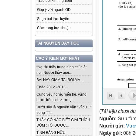
Trao đổi kinh nghiệm
Góp ý với ngành GD
Soạn bài trực tuyến
Các trang trực thuộc
TÀI NGUYÊN DẠY HỌC
CÁC Ý KIẾN MỚI NHẤT
“Người thầy trung bình chỉ biết
nói, Người thầy giỏi...
BAI NAY GIAM TAI ROI MA ...
Chào 2012 -2013...
Cùng yêu nghề, mến trẻ, vững
bước trên con đường...
Dưới đây là nguyên văn "Ví dụ 1"
(
Tài liệu chưa đ
trong TT...
Nguồn:
Sưu tầ
THẦY CÔ NÀO BIẾT GIẢI THÍCH
Người gửi:
Vươ
DÙM : TÔI ĐƯỢC...
Ngày gửi:
08h:2
TÌNH BẰNG HỮU...