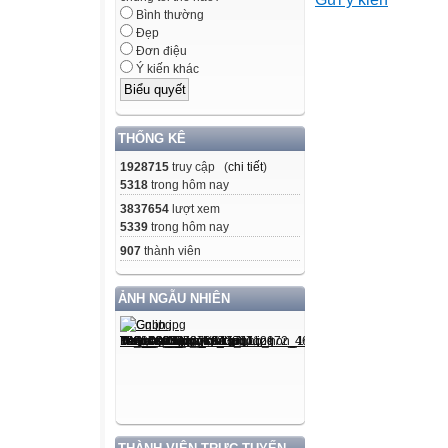
II. MATERIALS
Bình thường
Đẹp
- Grade 8 textboo
Đơn điệu
Ý kiến khác
- Computer conne
- Projector / TV
- hoclieu.vn
THỐNG KÊ
Language analy
1928715
truy cập (
chi tiết
)
Form
5318
trong hôm nay
3837654
lượt xem
Vietnamese
5339
trong hôm nay
equivalent
907
thành viên
Pronunciation
ẢNH NGẪU NHIÊN
Meaning
1. DIY (n)
(do-it-yourself)