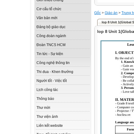
Giới thiệu chung
Cơ cấu tổ chức
Gốc
>
Giáo án
>
Trung h
Văn bản mới
lop 8 Unit 1(Global 
Đảng bộ giáo dục
lop 8 Unit 1(Glob
Công đoàn ngành
Đoàn TNCS HCM
Tin tức - Sự kiện
Công nghệ thông tin
Thi đua - Khen thưởng
Người tốt - Việc tốt
Lịch công tác
Thông báo
Thư mời
Thư viện ảnh
Liên kết website