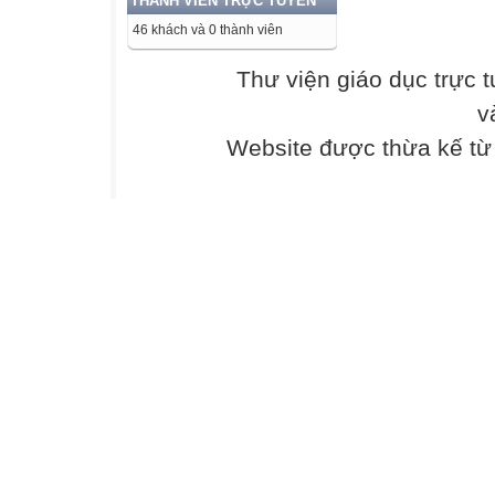
THÀNH VIÊN TRỰC TUYẾN
/ˌdiːaɪˈwaɪ/
46 khách và 0 thành viên
the activity of de
Thư viện giáo dục trực 
repairing your h
v
making things fo
home yourself, r
Website được thừa kế t
paying someone e
for you
hoạt động tự là
ra, sửa chữa ho
trang trí đồ vật tạ
nhà
2. knitting kit (n)
/ˈnɪt.ɪŋ kɪt/
a group of tools