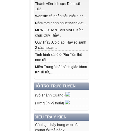
Thành viên tích cực Điểm số:
102 ...
Website cá nhân tiêu biểu * * *...
Năm mơi hanh phuc thanh đat...
MỪNG XUÂN TÂN MÃO . Kính
chúc Quý Thầy...
Quý Thầy ,Cô giáo .Hãy so sánh
2 cách soạn...
Tình hình xả lũ ở Phú Yên thế
nào rồi...
Miền Trung 'khát' sách giáo khoa
Khi lũ rút,...
HỖ TRỢ TRỰC TUYẾN
(Võ Thành Quang)
(Trợ giúp kỹ thuật)
ĐIỀU TRA Ý KIẾN
Các bạn thầy trang web của
chúng tôi thế nào?