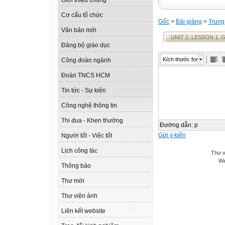
Giới thiệu chung
Cơ cấu tổ chức
Gốc
>
Bài giảng
>
Trung
Văn bản mới
UNIT 2. LESSON 1.
Đảng bộ giáo dục
Kích thước font
Công đoàn ngành
Đoàn TNCS HCM
Tin tức - Sự kiện
Công nghệ thông tin
Thi đua - Khen thưởng
Đường dẫn
:
p
Gửi ý kiến
Người tốt - Việc tốt
Lịch công tác
Thư v
We
Thông báo
Thư mời
Thư viện ảnh
Liên kết website