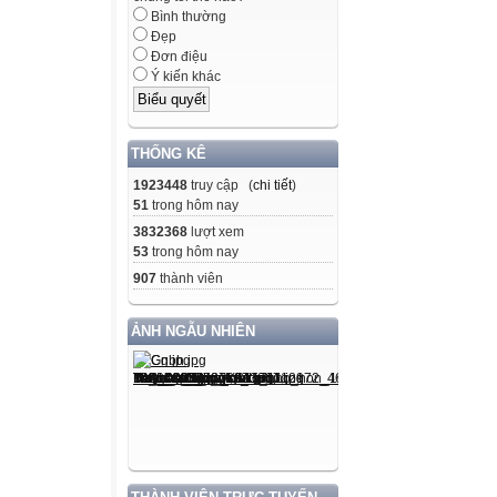
Bình thường
Đẹp
Đơn điệu
Ý kiến khác
THỐNG KÊ
1923448
truy cập (
chi tiết
)
51
trong hôm nay
3832368
lượt xem
53
trong hôm nay
907
thành viên
ẢNH NGẪU NHIÊN