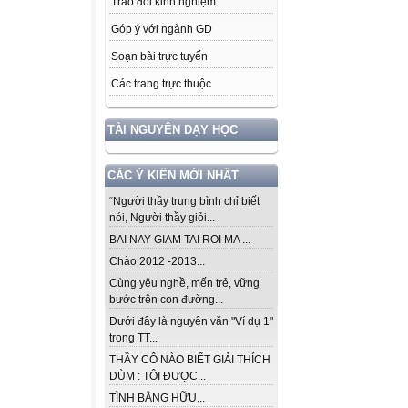
Trao đổi kinh nghiệm
Góp ý với ngành GD
Soạn bài trực tuyến
Các trang trực thuộc
TÀI NGUYÊN DẠY HỌC
CÁC Ý KIẾN MỚI NHẤT
“Người thầy trung bình chỉ biết
nói, Người thầy giỏi...
BAI NAY GIAM TAI ROI MA ...
Chào 2012 -2013...
Cùng yêu nghề, mến trẻ, vững
bước trên con đường...
Dưới đây là nguyên văn "Ví dụ 1"
trong TT...
THẦY CÔ NÀO BIẾT GIẢI THÍCH
DÙM : TÔI ĐƯỢC...
TÌNH BẰNG HỮU...