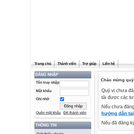
Trang chủ
Thành viên
Trợ giúp
Liên hệ
ĐĂNG NHẬP
Chào mừng quý v
Tên truy nhập
Quý vị chưa đă
Mật khẩu
tải được các tư
Ghi nhớ
Nếu chưa đăng
Quên mật khẩu
ĐK thành viên
hướng dẫn tại
Nếu đã đăng ký 
THÔNG TIN