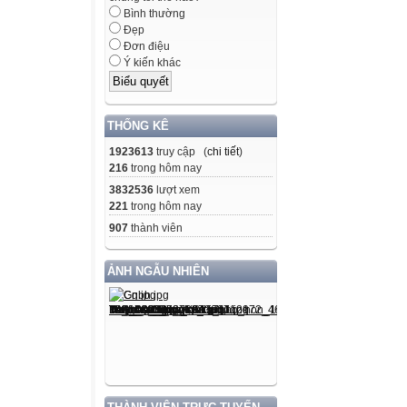
Bình thường
Đẹp
Đơn điệu
Ý kiến khác
THỐNG KÊ
1923613
truy cập (
chi tiết
)
216
trong hôm nay
3832536
lượt xem
221
trong hôm nay
907
thành viên
ẢNH NGẪU NHIÊN