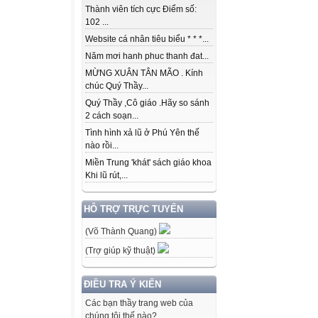
Thành viên tích cực Điểm số:
102 ...
Website cá nhân tiêu biểu * * *...
Năm mơi hanh phuc thanh đat...
MỪNG XUÂN TÂN MÃO . Kính
chúc Quý Thầy...
Quý Thầy ,Cô giáo .Hãy so sánh
2 cách soạn...
Tình hình xả lũ ở Phú Yên thế
nào rồi...
Miền Trung 'khát' sách giáo khoa
Khi lũ rút,...
HỖ TRỢ TRỰC TUYẾN
(Võ Thành Quang)
(Trợ giúp kỹ thuật)
ĐIỀU TRA Ý KIẾN
Các bạn thầy trang web của
chúng tôi thế nào?