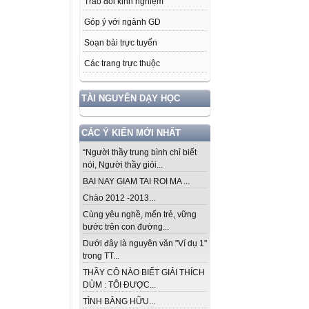
Trao đổi kinh nghiệm
Góp ý với ngành GD
Soạn bài trực tuyến
Các trang trực thuộc
TÀI NGUYÊN DẠY HỌC
CÁC Ý KIẾN MỚI NHẤT
“Người thầy trung bình chỉ biết
nói, Người thầy giỏi...
BAI NAY GIAM TAI ROI MA ...
Chào 2012 -2013...
Cùng yêu nghề, mến trẻ, vững
bước trên con đường...
Dưới đây là nguyên văn "Ví dụ 1"
trong TT...
THẦY CÔ NÀO BIẾT GIẢI THÍCH
DÙM : TÔI ĐƯỢC...
TÌNH BẰNG HỮU...