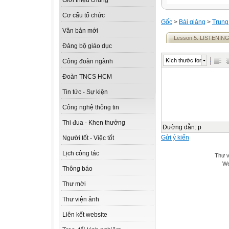
Giới thiệu chung
Cơ cấu tổ chức
Gốc
>
Bài giảng
>
Trung
Văn bản mới
Lesson 5. LISTENIN
Đảng bộ giáo dục
Kích thước font
Công đoàn ngành
Đoàn TNCS HCM
Tin tức - Sự kiện
Công nghệ thông tin
Thi đua - Khen thưởng
Đường dẫn
:
p
Gửi ý kiến
Người tốt - Việc tốt
Lịch công tác
Thư v
We
Thông báo
Thư mời
Thư viện ảnh
Liên kết website