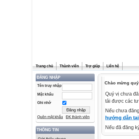
Trang chủ
Thành viên
Trợ giúp
Liên hệ
ĐĂNG NHẬP
Chào mừng quý v
Tên truy nhập
Quý vị chưa đă
Mật khẩu
tải được các tư
Ghi nhớ
Nếu chưa đăng
Quên mật khẩu
ĐK thành viên
hướng dẫn tại
Nếu đã đăng ký 
THÔNG TIN