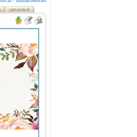
 Anh 12
>
Đưa bài giảng lên
ả
Lịch sử tải về