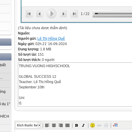
1
/
22
(
Tài liệu chưa được thẩm định
)
Nguồn:
Người gửi:
Lê Thị Hồng Quế
Ngày gửi:
02h:21' 16-09-2024
Dung lượng:
1.8 MB
Số lượt tải:
151
Số lượt thích:
0 người
biết
TRUNG VUONG HIGHSCHOOL
GLOBAL SUCCESS 12
..
Teacher: Lê Thị Hồng Quế
September 10th
vững
Uni
t1
í dụ 1"
Life stories we
THÍCH
admire
Kích thước font
LESSON 4