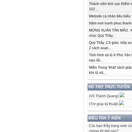
Thành viên tích cực Điểm s
102 ...
Website cá nhân tiêu biểu * 
Năm mơi hanh phuc thanh đ
MỪNG XUÂN TÂN MÃO . K
chúc Quý Thầy...
Quý Thầy ,Cô giáo .Hãy so
2 cách soạn...
Tình hình xả lũ ở Phú Yên 
nào rồi...
Miền Trung 'khát' sách giá
Khi lũ rút,...
HỖ TRỢ TRỰC TUYẾN
(Võ Thành Quang)
(Trợ giúp kỹ thuật)
ĐIỀU TRA Ý KIẾN
Các bạn thầy trang web c
chúng tôi thế nào?