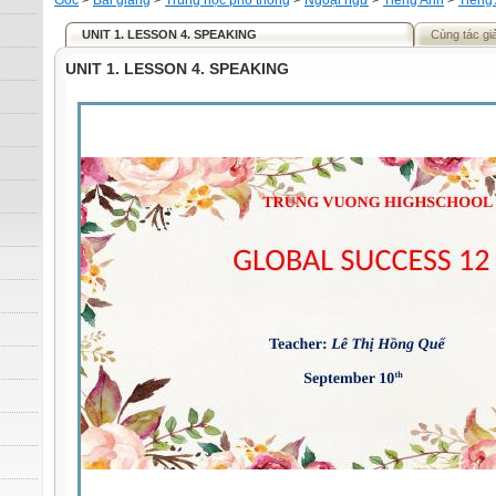
Gốc
>
Bài giảng
>
Trung học phổ thông
>
Ngoại ngữ
>
Tiếng Anh
>
Tiếng
UNIT 1. LESSON 4. SPEAKING
Cùng tác gi
UNIT 1. LESSON 4. SPEAKING