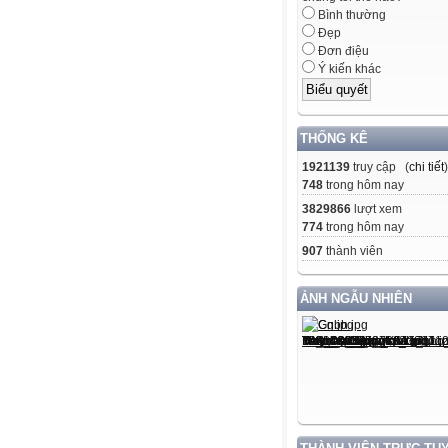
Bình thường
Đẹp
Đơn điệu
Ý kiến khác
THỐNG KÊ
1921139
truy cập (
chi tiết
)
748
trong hôm nay
3829866
lượt xem
774
trong hôm nay
907
thành viên
ẢNH NGẪU NHIÊN