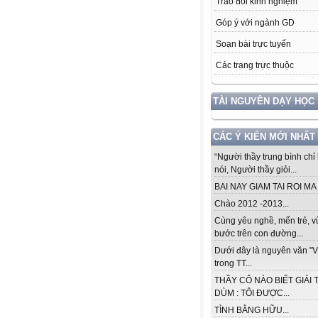
Trao đổi kinh nghiệm
Góp ý với ngành GD
Soạn bài trực tuyến
Các trang trực thuộc
TÀI NGUYÊN DẠY HỌC
CÁC Ý KIẾN MỚI NHẤT
“Người thầy trung bình chỉ 
nói, Người thầy giỏi...
BAI NAY GIAM TAI ROI MA .
Chào 2012 -2013...
Cùng yêu nghề, mến trẻ, 
bước trên con đường...
Dưới đây là nguyên văn "V
trong TT...
THẦY CÔ NÀO BIẾT GIẢI 
DÙM : TÔI ĐƯỢC...
TÌNH BẰNG HỮU...