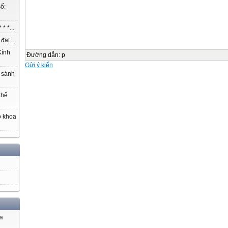
ố:
SPEAKING
* *...
National heroes of Viet Nam
at...
WARM-UP
ính
Đường dẫn
:
p
WARM-UP
Gửi ý kiến
 sánh
Answer the question in each
puzzle.
thế
1
o khoa
2
3
4
WARM-UP
WARM-UP
Question 1
ủa
Her innovations in software development are now