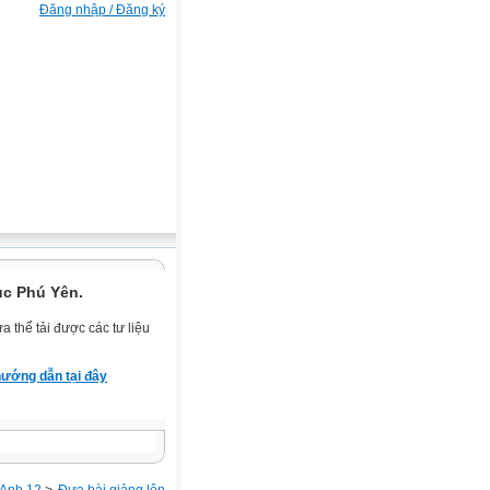
Đăng nhập / Đăng ký
ục Phú Yên.
 thể tải được các tư liệu
ướng dẫn tại đây