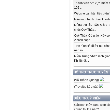
Thành viên tích cực Điểm s
102 ...
Website cá nhân tiêu biểu * 
Năm mơi hanh phuc thanh đ
MỪNG XUÂN TÂN MÃO . K
chúc Quý Thầy...
Quý Thầy ,Cô giáo .Hãy so
2 cách soạn...
Tình hình xả lũ ở Phú Yên 
nào rồi...
Miền Trung 'khát' sách giá
Khi lũ rút,...
HỖ TRỢ TRỰC TUYẾN
(Võ Thành Quang)
(Trợ giúp kỹ thuật)
ĐIỀU TRA Ý KIẾN
Các bạn thầy trang web c
chúng tôi thế nào?