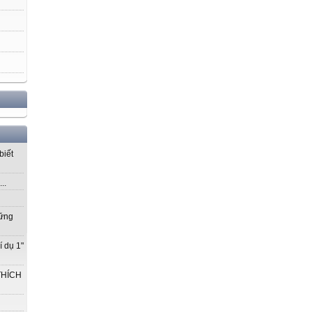
biết
..
vững
í dụ 1"
THÍCH