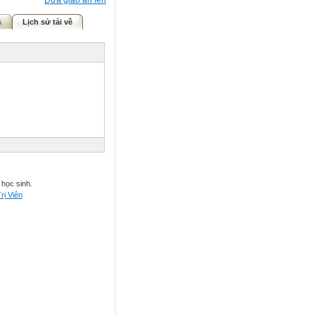
Đưa giáo án lên
ả
Lịch sử tải về
 học sinh.
rị Viên