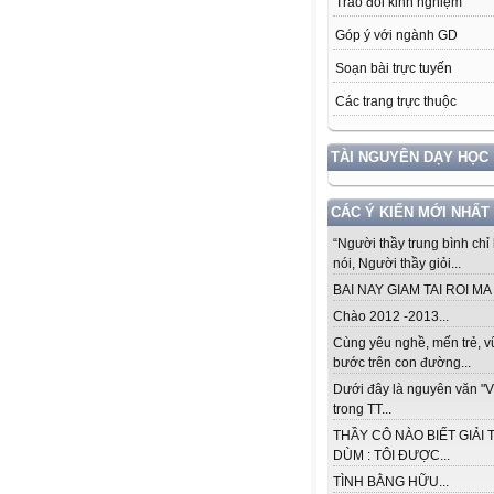
Trao đổi kinh nghiệm
Góp ý với ngành GD
Soạn bài trực tuyến
Các trang trực thuộc
TÀI NGUYÊN DẠY HỌC
CÁC Ý KIẾN MỚI NHẤT
“Người thầy trung bình chỉ 
nói, Người thầy giỏi...
BAI NAY GIAM TAI ROI MA .
Chào 2012 -2013...
Cùng yêu nghề, mến trẻ, 
bước trên con đường...
Dưới đây là nguyên văn "V
trong TT...
THẦY CÔ NÀO BIẾT GIẢI 
DÙM : TÔI ĐƯỢC...
TÌNH BẰNG HỮU...