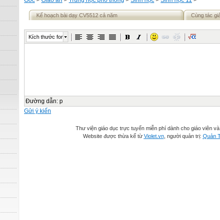
Gốc
>
Giáo án
>
Trung học phổ thông
>
Sinh học
>
Sinh học 11
>
Kế hoạch bài dạy CV5512 cả năm
Cùng tác gi
Kích thước font
Đường dẫn
:
p
Gửi ý kiến
Thư viện giáo dục trực tuyến miễn phí dành cho giáo viên và
Website được thừa kế từ
Violet.vn
, người quản trị:
Quản T