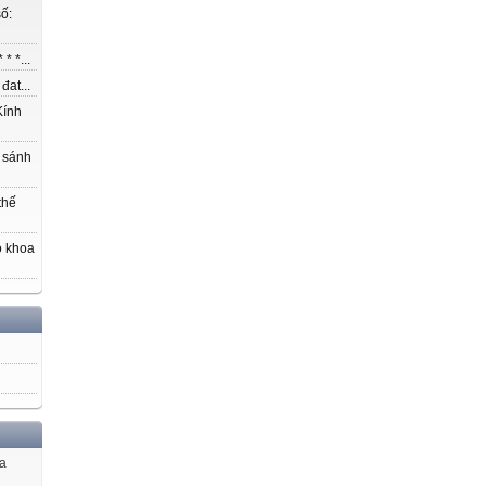
ố:
* *...
at...
ính
 sánh
thế
o khoa
ủa