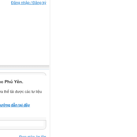
Đăng nhập / Đăng ký
ục Phú Yên.
 thể tải được các tư liệu
ướng dẫn tại đây