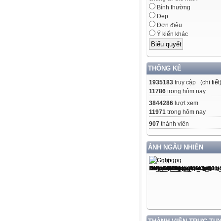
Bình thường
Đẹp
Đơn điệu
Ý kiến khác
THỐNG KÊ
1935183
truy cập (
chi tiết
11786
trong hôm nay
3844286
lượt xem
11971
trong hôm nay
907
thành viên
ẢNH NGẪU NHIÊN