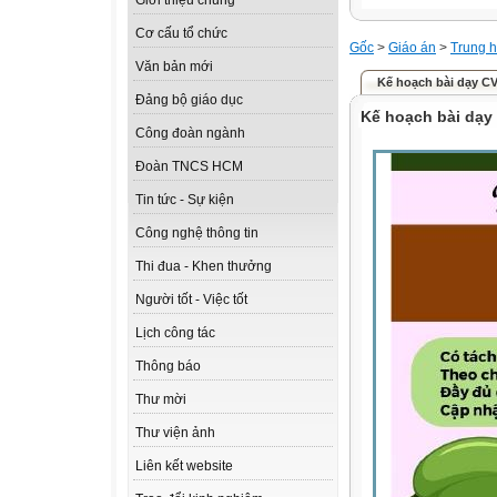
Giới thiệu chung
Cơ cấu tổ chức
Gốc
>
Giáo án
>
Trung h
Văn bản mới
Kế hoạch bài dạy C
Đảng bộ giáo dục
Kế hoạch bài dạy
Công đoàn ngành
Đoàn TNCS HCM
Tin tức - Sự kiện
Công nghệ thông tin
Thi đua - Khen thưởng
Người tốt - Việc tốt
Lịch công tác
Thông báo
Thư mời
Thư viện ảnh
Liên kết website