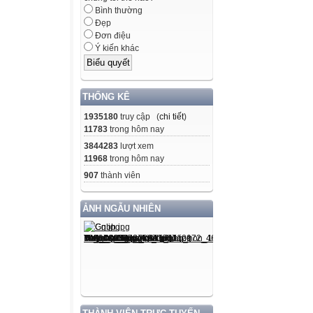
Bình thường
Đẹp
Đơn điệu
Ý kiến khác
THỐNG KÊ
1935180
truy cập (
chi tiết
)
11783
trong hôm nay
3844283
lượt xem
11968
trong hôm nay
907
thành viên
ẢNH NGẪU NHIÊN