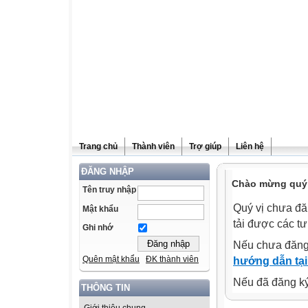
Trang chủ
Thành viên
Trợ giúp
Liên hệ
ĐĂNG NHẬP
Chào mừng quý v
Tên truy nhập
Quý vị chưa đă
Mật khẩu
tải được các tư
Ghi nhớ
Nếu chưa đăng
Quên mật khẩu
ĐK thành viên
hướng dẫn tại
Nếu đã đăng ký 
THÔNG TIN