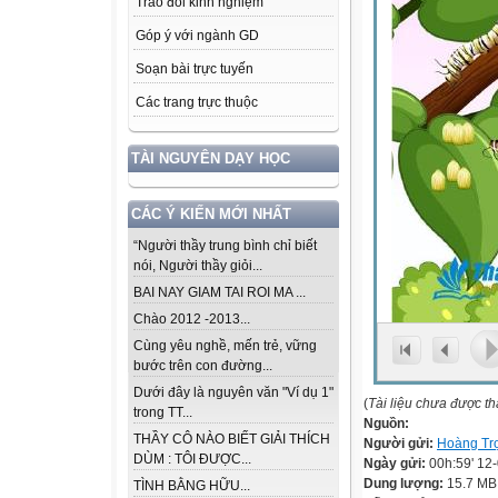
Trao đổi kinh nghiệm
Góp ý với ngành GD
Soạn bài trực tuyến
Các trang trực thuộc
TÀI NGUYÊN DẠY HỌC
CÁC Ý KIẾN MỚI NHẤT
“Người thầy trung bình chỉ biết
nói, Người thầy giỏi...
BAI NAY GIAM TAI ROI MA ...
Chào 2012 -2013...
Cùng yêu nghề, mến trẻ, vững
bước trên con đường...
Dưới đây là nguyên văn "Ví dụ 1"
(
Tài liệu chưa được t
trong TT...
Nguồn:
THẦY CÔ NÀO BIẾT GIẢI THÍCH
Người gửi:
Hoàng Tr
DÙM : TÔI ĐƯỢC...
Ngày gửi:
00h:59' 12
Dung lượng:
15.7 MB
TÌNH BẰNG HỮU...